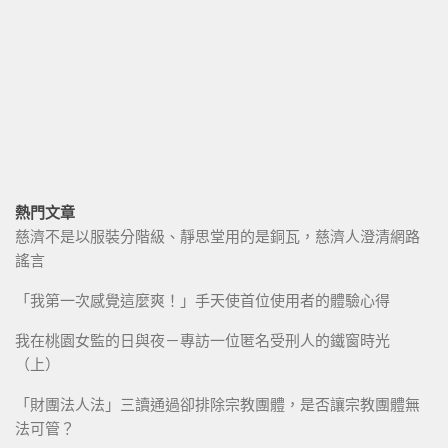
熱門文章
慈濟不是以服裝分階級、靜思堂用的是銅瓦，慈濟人澄清網路
謠言
「我第一次感覺這麼爽！」手天使首位使用者的體驗心得
我在桃園女監的日與夜－專訪一位匿名受刑人的鐵窗時光
（上）
「財團法人法」三讀通過卻排除宗教團體，是否讓宗教團體無
法可管？