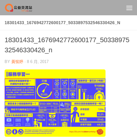
Skip to content
18301433_1676942772600177_5033897532546330426_N
18301433_1676942772600177_50338975
32546330426_n
BY
黃愉婷
·
8 6 月, 2017