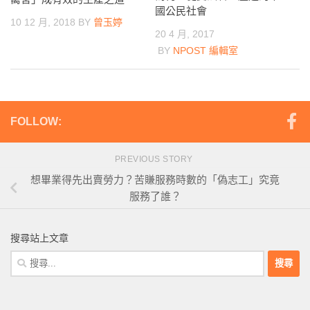
國公民社會
10 12 月, 2018
BY
曾玉婷
20 4 月, 2017
BY
NPOST 編輯室
FOLLOW:
PREVIOUS STORY
想畢業得先出賣勞力？苦賺服務時數的「偽志工」究竟
服務了誰？
搜尋站上文章
搜
尋
關
鍵