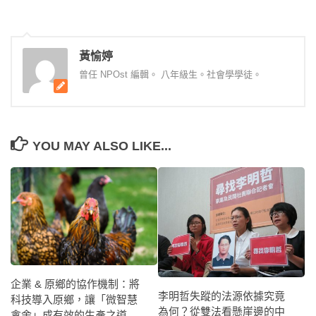
黃愉婷
曾任 NPOst 編輯。 八年級生。社會學學徒。
YOU MAY ALSO LIKE...
企業 & 原鄉的協作機制：將
李明哲失蹤的法源依據究竟
科技導入原鄉，讓「微智慧
為何？從雙法看懸崖邊的中
禽舍」成有效的生產之道