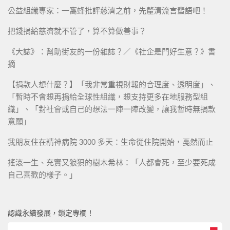
公益組織專家：一窩蜂批評慈濟之前，先釐清流言蜚語吧！
把錢捐給慈濟就不管了，算不算做善事？
《大誌》：幫助街友的一份雜誌？／《社企是門好生意？》書
摘
【捐款人想什麼？】「我非常重視財報的合理度、透明度」、
「暫時不會想再捐給全球性組織，想支持更多在地服務型組
織」、「對社會或自己的想法一陣一陣改變，讓我暫時無捐款
意願」
我朋友住在精神病院 3000 多天：生命從住院開始，戞然而止
搖滾一生、充實又狼狽的樹木希林：「人都會死，至少要死成
自己喜歡的樣子。」
認識永續發展，鎖定專欄！