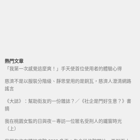
熱門文章
「我第一次感覺這麼爽！」手天使首位使用者的體驗心得
慈濟不是以服裝分階級、靜思堂用的是銅瓦，慈濟人澄清網路
謠言
《大誌》：幫助街友的一份雜誌？／《社企是門好生意？》書
摘
我在桃園女監的日與夜－專訪一位匿名受刑人的鐵窗時光
（上）