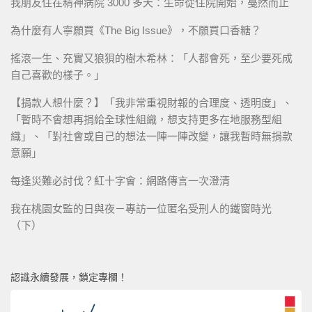
我朋友住在精神病院 3000 多天：生命從住院開始，戞然而止
為什麼有人寧願買《The Big Issue》，不願買口香糖？
搖滾一生、充實又狼狽的樹木希林：「人都會死，至少要死成
自己喜歡的樣子。」
【捐款人想什麼？】「我非常重視財報的合理度、透明度」、
「暫時不會想再捐給全球性組織，想支持更多在地服務型組
織」、「對社會或自己的想法一陣一陣改變，讓我暫時無捐款
意願」
每逢災難必討伐？紅十字會：網路傳言一次澄清
我在桃園女監的日與夜－專訪一位匿名受刑人的鐵窗時光
（下）
認識永續發展，鎖定專欄！