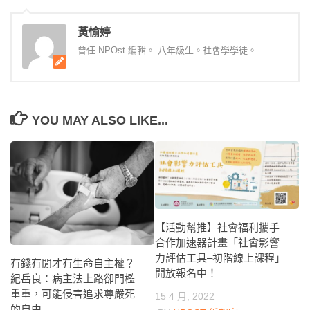
黃愉婷
曾任 NPOst 編輯。 八年級生。社會學學徒。
YOU MAY ALSO LIKE...
【活動幫推】社會福利攜手
合作加速器計畫「社會影響
力評估工具–初階線上課程」
有錢有閒才有生命自主權？
開放報名中！
紀岳良：病主法上路卻門檻
重重，可能侵害追求尊嚴死
15 4 月, 2022
的自由