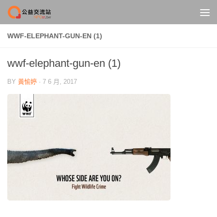
Skip to content
WWF-ELEPHANT-GUN-EN (1)
wwf-elephant-gun-en (1)
BY
黃愉婷
·
7 6 月, 2017