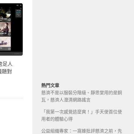
台跨足人
議題對
熱門文章
慈濟不是以服裝分階級、靜思堂用的是銅
瓦，慈濟人澄清網路謠言
「我第一次感覺這麼爽！」手天使首位使
用者的體驗心得
公益組織專家：一窩蜂批評慈濟之前，先