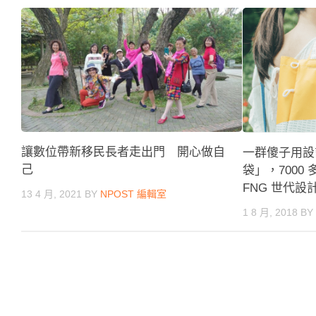
讓數位帶新移民長者走出門 開心做自
一群傻子用設
己
袋」，7000 
FNG 世代設
13 4 月, 2021
BY
NPOST 編輯室
1 8 月, 2018
B