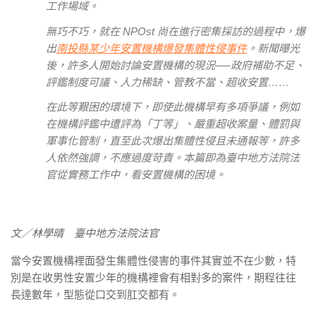
工作場域。
無巧不巧，就在 NPOst 尚在進行密集採訪的過程中，爆
出
南投縣某少年安置機構爆發集體性侵事件
。新聞曝光
後，許多人開始討論安置機構的現況──政府補助不足、
評鑑制度可議、人力稀缺、管教不當、超收安置……
在此等艱困的環境下，即使此機構早有多項爭議，例如
在機構評鑑中遭評為「丁等」、嚴重超收案量、體罰與
軍事化管制，直至此次爆出集體性侵且未通報等，許多
人依然強調，不應過度苛責。本篇即為臺中地方法院法
官從實務工作中，看安置機構的困境。
文／林學晴 臺中地方法院法官
當今安置機構裡面發生集體性侵害的事件其實並不在少數，特
別是在收男性安置少年的機構裡會有相對多的案件，期程往往
長達數年，型態從口交到肛交都有。