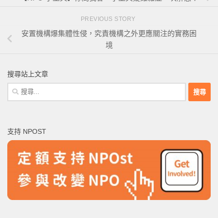
PREVIOUS STORY
安置機構爆集體性侵，究責機構之外更應關注的實務困
境
搜尋站上文章
搜
尋
關
鍵
支持 NPOST
字: