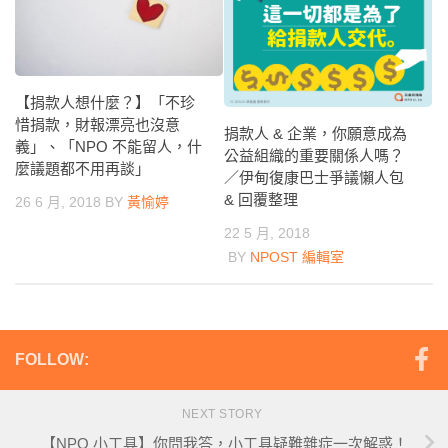
【捐款人想什麼？】「不珍
惜捐款，財報漂亮也沒意
捐款人 & 企業，你願意成為
義」、「NPO 不能留人，什
公益組織的重要關係人嗎？
麼議題都不用再談」
／伊甸復康巴士爭議懶人包
& 回覆整理
26 6 月, 2018
BY
黃愉婷
22 5 月, 2018
BY
NPOST 編輯室
FOLLOW:
NEXT STORY
【NPO 小工具】你問我答，小工具疑難雜症一次解惑！