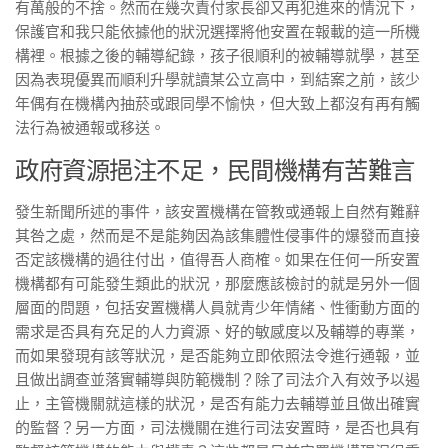
有萬般的不捨。然而在幾次責付家長卻又再犯進來的情況下，
保護官和我只能依據他的狀況選擇將他安置在報載的這一所機
構裡。根據之後的輔導紀錄，孩子很順利的被輔導就學，甚至
因為表現優異而順利升學就讀某公立高中，到結案之前，該少
年偶有在機構內抽菸或跟同學不愉快，但大致上都沒有再有觸
法行為被通報或移送。
政府資源挹注不足，民間機構有苦難言
發生新聞所述的事件，該安置機構在管教或通報上自然有難辭
其咎之處，然而是不是能夠因為該集體性侵事件的爆發而直接
否定該機構的過往付出，值得吾人商榷。如果在任何一所安置
機構都有可能發生類此的狀況，那麼應該檢討的就是另外一個
層面的問題，包括安置機構人員就青少年情緒、性衝動方面的
需求是否具有充足的人力資源、好的敏感度以及輔導的專業，
而如果發現有該等狀況，是否能夠立即依照法令進行通報，並
且做出調查並落實輔導與防範機制？除了司法介入有效予以遏
止，主管機關就這樣的狀況，是否有能力去輔導並且做出確實
的監督？另一方面，司法機關在進行司法安置時，是否也具有