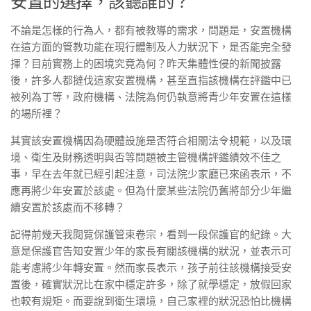
安置的選擇，該聽誰的？
不論是怎樣的行為人，都有被教導的需求，問題是，安置機構
在這方面的管教功能在現行體制及人力狀況下，是否能完全發
揮？目前實務上的困境究竟為何？昨天集體性侵的新聞披露
後，許多人都撻伐這家安置機構，甚至直指該機構在評鑑中已
被列為丁等，政府機構、法院為何仍執意將青少年安置在這樣
的場所裡？
其實該安置機構因為硬體設施是否符合相關法令規範，以及環
境、衛生及財務透明與否等問題被主管機構評鑑績效不佳之
事，早在去年就已經引起注意，司法院少家廳已來函表示，不
應再將少年安置於該處。但為什麼某些法院仍舊將部分少年繼
續安置於該處而不移轉？
記得前幾天我閱覽保護管束卷宗，看到一段保護官的紀錄。大
意是保護官告知安置少年的家長有關該機構的狀況，並表示可
能考慮將少年轉安置。然而家長表示，孩子前往該機構接受安
置後，確實狀況比在家中穩定許多，除了就學穩定，放假回家
也較有規矩。而要說到衛生環境，自己家裡的狀況恐怕比機構