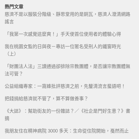
熱門文章
慈濟不是以服裝分階級、靜思堂用的是銅瓦，慈濟人澄清網路
謠言
「我第一次感覺這麼爽！」手天使首位使用者的體驗心得
我在桃園女監的日與夜－專訪一位匿名受刑人的鐵窗時光
（上）
「財團法人法」三讀通過卻排除宗教團體，是否讓宗教團體無
法可管？
公益組織專家：一窩蜂批評慈濟之前，先釐清流言蜚語吧！
把錢捐給慈濟就不管了，算不算做善事？
《大誌》：幫助街友的一份雜誌？／《社企是門好生意？》書
摘
我朋友住在精神病院 3000 多天：生命從住院開始，戞然而止