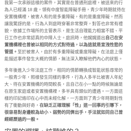
我第一次承辦這樣的案件，其實是在普通刑庭裡，被送來的行
為人已經滿 18 歲，領有中度智能障礙手冊，青少年時期就待在
安置機構裡，被害人有的是多重障礙，有的是重度障礙。然而
讓我驚訝的是，行為人到庭時穿著非常整齊，對答也非常有禮
貌，依據工作場所的主管表示，是生活自理能力相當不錯、平
日工作也非常認真的中障人士。庭訊時，他娓娓道出
自己在安
置機構裡也曾被以相同的方式對待過，以為這就是宣洩性慾的
管道。
至於被害人，由於有多重障礙或重度障礙，在法庭上僅
能描述事件發生大概的情節，無法深入瞭解他們內心的狀態。
多年後進入少年法庭工作，相同的情節轉換成智能狀態尋常的
一般青少年，照樣發生同樣的事件，行為人多半比被害人年紀
大、待在安置機構的時間較長，且自己在小一點的時候無論是
在原生家庭或者安置機構裡，多半具有類似的遭遇。一方面這
樣的印記烙印在心中而未經化解，一方面到了青少年時期對性
有了衝動與好奇，
在缺乏正確理解「性」這一回事的引導下，
很容易對身邊較為幼小、弱勢的同儕出手，手法就如同自己曾
經經歷過的一般。