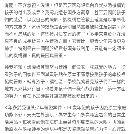
有關，不容忽視。沒錯，但是否要因為評鑑內容就抹煞機構對
孩子的付出及成果？我認為還必須多方觀察，甚至要問問孩子
們的感受。以我自己的瞭解，該機構在管教上確實是以軍事化
的方式為之，這樣的效能是否適切自然需要被關注及討論，然
而不可忽略的是，這些被司法安置的孩子，多半來自於外在環
境不良的成長背景，在管教方面，著實比一般青少年來得更為
棘手，特別是在一個礙於經費必須有效利用、只能有一定師生
比的機構裡，真的是困難重重。
據我所知，該機構其實努力營造一個像家一樣感覺的地方，從
看孩子的回家作業到派員駐點在原本不願意接受孩子的學校裡
協助管教、輔導孩子，讓社區、學校能夠看見孩子們不一樣的
地方原來其來有自，也看見孩子們一樣有能力變好。這一方面
的努力，實在不是硬體評鑑就能被反映出來的。
3 年多前受理某少年竊盜案件，14 歲年紀的孩子因為原生家庭
功能不彰，天天在外流浪，為求生存而多次竊盜超商的日常生
活用品。每次看到他在法庭上坐著時那雙靈動的大眼，再讀到
他原本在學校師長的評語中都是天資聰穎學習能力佳，心裡就