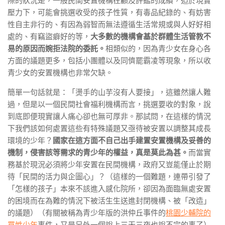
際的狀況是，一般民間安置機構在顧及評鑑的成績，迫於現實
壓力下，可能會挑選收受的孩子性質，有毒品紀錄的、有妨害
性自主非行的、有因為弱智而無法遵循生活常規或與人好好相
處的、有竊盜癖好的等，
大多數的機構會基於群體生活管教不
易的原因而婉拒法院的委託。
相類似的，因為青少女在身心各
方面的議題更多，包括小團體以及同儕罷霸凌等現象，所以收
青少女的安置機構也非常欠缺。
簡單一句話就是：「燙手的山芋沒有人要接」，這雖然讓人難
過，但是以一個民間社會福利機構而言，挑選要收的對象，說
到底即便現實讓人痛心卻也無可厚非。那試問，在這樣的情況
下我們該如何處置這些有特殊議題又亟待被安置以調整其成長
環境的少年？
國家在這方面不自己出手建置安置機構及妥善的
機制，侵害該等需求的青少年的權益，真是莫此為甚。
而當實
務基於現況必須將少年安置在民間機構，政府又豈能僅止於期
待「民間的活力與企圖心」？（這樣的一個難題，連帶引發了
「怎樣的孩子」本來不該進入感化院所，卻因為面臨無處安置
的困境而在為難的情況下被活生生送進封閉機構、被「改造」
的議題）（有關被稱為青少年版的洪仲丘事件的
桃園少輔院的
買姓少年
事件，又是另外一個說上三天三夜也說不完的事了）