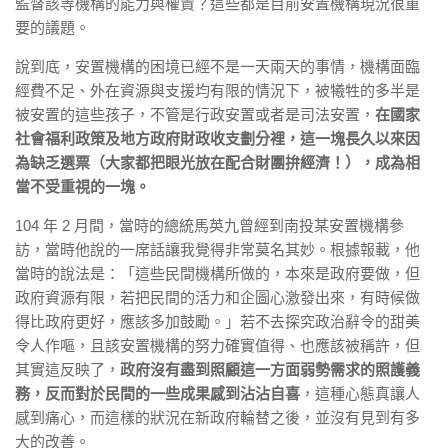
監督該等機構的能力與權責？這些都是目前安置機構現況很重
要的議題。
說到底，安置機構的困境已經不是一天兩天的事情，機構面臨
經費不足、外在資源與支援均有限的情況下，被犧牲的多半是
被安置的這些孩子，不管是行政安置或者是司法安置，
在國家
社會福利政策及地方政府財政收支劃分裡，這一塊長久以來因
為缺乏選票（大家都把眼光放在配合財團拚經濟！），成為相
當不受重視的一塊。
104 年 2 月間，當時的總統馬英九曾經到南投某安置機構參
訪，當時他說的一席話讓我覺得非常莫名其妙。根據報載，他
當時的說法是：「這些民間機構所做的，本來是政府要做，但
政府資源有限，若把民間的活力和企圖心激發出來，有時候做
得比政府更好，應該多加鼓勵。」若不去探究政治辭令的甜美
令人作嘔，且該安置機構的努力確實值得、也應該被稱許，但
其實這反映了，
政府沒有盡到照顧這一方面弱勢需求的照護義
務，反而對於民間的一些成果感到沾沾自喜
，這種心態真讓人
感到痛心，而這樣的狀況在新政府輪替之後，並沒有見到有多
大的改善。