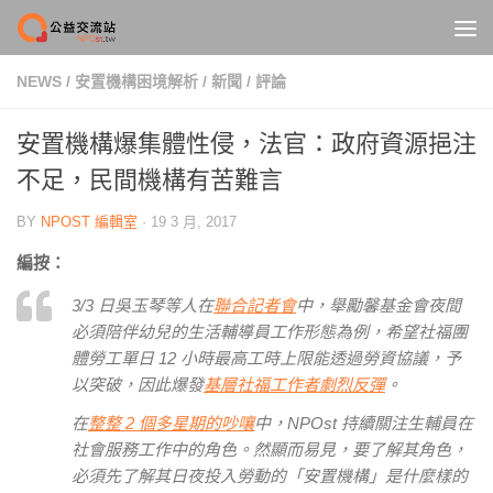
Skip to content
NEWS
/
安置機構困境解析
/
新聞
/
評論
安置機構爆集體性侵，法官：政府資源挹注
不足，民間機構有苦難言
BY
NPOST 編輯室
·
19 3 月, 2017
編按：
3/3 日吳玉琴等人在
聯合記者會
中，舉勵馨基金會夜間
必須陪伴幼兒的生活輔導員工作形態為例，希望社福團
體勞工單日 12 小時最高工時上限能透過勞資協議，予
以突破，因此爆發
基層社福工作者劇烈反彈
。
在
整整 2 個多星期的吵嚷
中，NPOst 持續關注生輔員在
社會服務工作中的角色。然顯而易見，要了解其角色，
必須先了解其日夜投入勞動的「安置機構」是什麼樣的