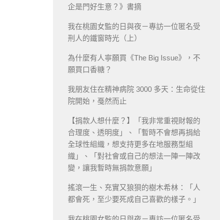
企是門好生意？》書摘
我在桃園女監的日與夜－專訪一位匿名受
刑人的鐵窗時光（上）
為什麼有人寧願買《The Big Issue》，不
願買口香糖？
我朋友住在精神病院 3000 多天：生命從住
院開始，戞然而止
【捐款人想什麼？】「我非常重視財報的
合理度、透明度」、「暫時不會想再捐給
全球性組織，想支持更多在地服務型組
織」、「對社會或自己的想法一陣一陣改
變，讓我暫時無捐款意願」
搖滾一生、充實又狼狽的樹木希林：「人
都會死，至少要死成自己喜歡的樣子。」
我在桃園女監的日與夜－專訪一位匿名受