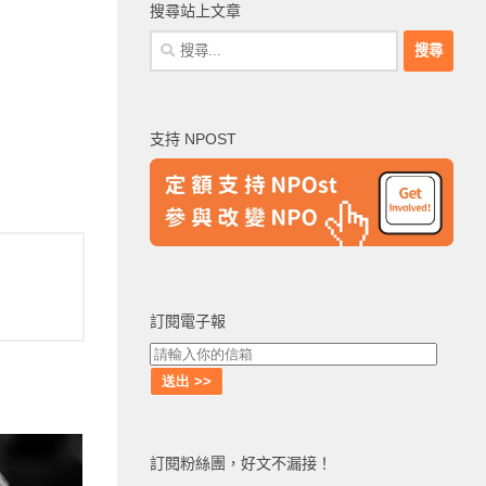
搜尋站上文章
搜
尋
關
鍵
支持 NPOST
字:
訂閱電子報
訂閱粉絲團，好文不漏接！