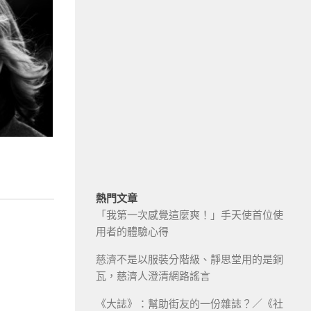
熱門文章
「我第一次感覺這麼爽！」手天使首位使
用者的體驗心得
慈濟不是以服裝分階級、靜思堂用的是銅
瓦，慈濟人澄清網路謠言
《大誌》：幫助街友的一份雜誌？／《社