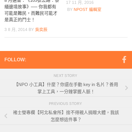
8 月選書：《105號公路：泰
17 11 月, 2016
緬邊境故事》── 你我都有
BY
NPOST 編輯室
可能是難民，而難民可能才
是真正的鬥士！
3 8 月, 2014
BY
吳奕辰
FOLLOW:
NEXT STORY
【NPO 小工具】什麼？你還在手動 key in 名片？善用
掌上工具，一分鐘掌握人脈！
PREVIOUS STORY
褚士瑩專欄【阿北私會所】捨不得親人捐贈大體，我該
怎麼想這件事？