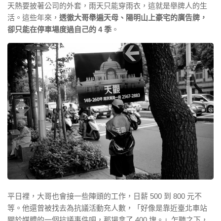
天熱要披著公司的外套，雨天只能穿雨衣，這就是舉牌人的生
活。這些年來，
透徹大哥舉遍天母、陽明山上豪宅的廣告牌，
卻只能在停車場度過自己的 4 季
。
平日裡，大哥也會接一些陣頭的工作，日薪 500 到 800 元不
等。他還曾被找去為抗議活動充人數，「好像是靠近臺北車站
關於媒體的一個抗議事件吧，那場拿了 400 塊。」乍聽之下，