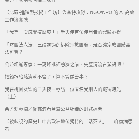
【北區-進階型技術工作坊】公益特攻隊：NGO/NPO 的 AI 高效
工作流實戰
「我第一次感覺這麼爽！」手天使首位使用者的體驗心得
「財團法人法」三讀通過卻排除宗教團體，是否讓宗教團體無
法可管？
公益組織專家：一窩蜂批評慈濟之前，先釐清流言蜚語吧！
把錢捐給慈濟就不管了，算不算做善事？
我在桃園女監的日與夜－專訪一位匿名受刑人的鐵窗時光
（上）
余孟勳專欄／從慈濟看台灣公益組織的財務透明
【被歧視的歷史】中古歐洲地位獨特的「活死人」──痲瘋病患
者