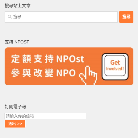
搜尋站上文章
搜
尋
關
鍵
支持 NPOST
字:
訂閱電子報