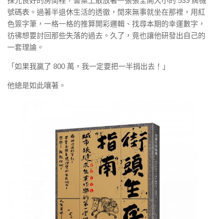
採光良好的房間裡，書桌上散放著一張張全開大小的 539 牌機
號碼表。過著半退休生活的透徹，閒來無事就坐在那裡，用紅
色簽字筆，一格一格的推算開彩邏輯、找尋本期的幸運數字，
彷彿想要討回那些失落的過去。久了，竟也讓他研發出自己的
一套理論。
「如果我贏了 800 萬，我一定要把一半捐出去！」
他總是如此嚷著。