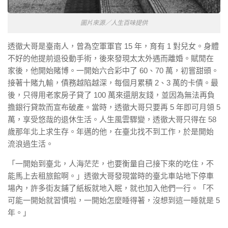
圖片來源／人生百味提供
透徹大哥是臺南人，曾為空軍軍官 15 年，育有 1 對兒女。身體
不好的他提前退役動手術，後來發現太太外遇而離婚。賦閒在
家後，他開始賭博。一開始六合彩中了 60、70 萬，初嘗甜頭。
接著十賭九輸，債務越陷越深，每個月累積 2、3 萬的卡債。最
後，只得用老家房子貸了 100 萬來還朋友錢，並因為無法再負
擔銀行貸款而宣布破產。當時，透徹大哥只要再 5 年即可月領 5
萬，享受悠哉的退休生活。人生風雲驟變，透徹大哥只得在 58
歲那年北上求生存。年邁的他，在臺北找不到工作，於是開始
流浪過生活。
「一開始到臺北，人海茫茫，也要衡量自己接下來的吃住，不
能馬上去租旅館啊。」透徹大哥發現當時的臺北車站地下停車
場內，許多街友鋪了紙板就地入眠，就也加入他們一行。「不
可能一開始就習慣啦，一開始怎麼睡得著，沒想到這一睡就是 5
年。」