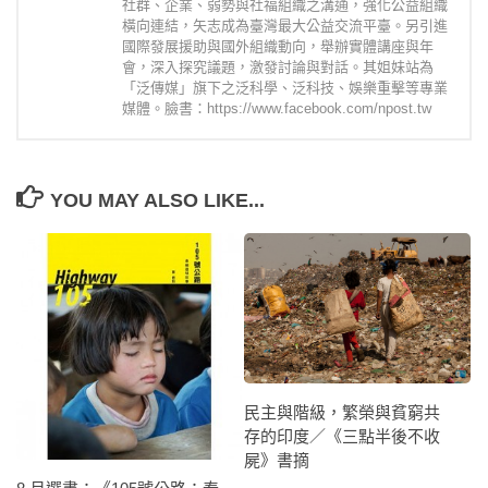
社群、企業、弱勢與社福組織之溝通，強化公益組織
橫向連結，矢志成為臺灣最大公益交流平臺。另引進
國際發展援助與國外組織動向，舉辦實體講座與年
會，深入探究議題，激發討論與對話。其姐妹站為
「泛傳媒」旗下之泛科學、泛科技、娛樂重擊等專業
媒體。臉書：https://www.facebook.com/npost.tw
YOU MAY ALSO LIKE...
民主與階級，繁榮與貧窮共
存的印度／《三點半後不收
屍》書摘