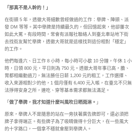
「那真不是人幹的！」
在街頭 5 年，透徹大哥細數曾經做過的工作：舉牌、陣頭、派
發 DM 等等。其中舉牌是持續最久的，但回憶起來，他卻屢次
如此大罵。有段時間，常會有派報社聯絡人到臺北車站地下街
去找街友幫忙舉牌，透徹大哥就是這樣找到這份相對「穩定」
的工作。
他們每逢六、日工作 8 小時，每小時可小歇 10 分鐘，午休 1 小
時，日領 800 元，平日則為 750 元。透徹大哥年事已高，膽、
胃都相繼動過刀，無法勝任日薪 1,200 元的粗工，工作選擇、
收入來源相對少的他，1 個月僅有 6,400 元入帳，在臺北不只無
法掙得安身之所，連吃、穿等基本需求都無法滿足。
「
做了舉牌，我才知道什麼叫風吹日晒雨淋。
」
原來，舉牌人不是隨意的站在一旁扶著廣告牌即可，還必須把
牌子拿得端正。有些牌子為了吸睛做得十分巨大，在一些風大
的十字路口，一個拿不穩就會壓到舉牌人。