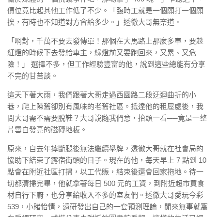
價位竟比起其他工作低了不少。「臨時工就是一個願打一個願
挨，有時也不知道對方會給多少。」透徹大哥無奈道。
「啊對，千萬不要去發傳單！那個在大馬路上那麼多車，要趁
紅燈的時候下去發給車主，綠燈前又要跑回來，又累、又危
險！」 選擇不多，但工作經驗豐富的他，說到這些總能有分享
不完的甘苦談。
這天下著大雨，我們跟著大哥走過西園路二段迂迴曲折的小
巷，爬上陳舊卻別有風味的老舊社區。抵達他的租屋處後，我
問大哥需不需要脫鞋？大哥說隨我們意，抬頭一看
──
竟是一整
片雪白發亮的磁磚地板。
原來，自去年摔斷腿後無法繼續舉牌，透徹大哥就在社會局的
協助下結束了露宿街頭的日子。現在的他，每天早上 7 點到 10
點會在附近社區打掃，以工代賑，結束後還會回家拖地。待一
切都清掃完畢，他就拿著每日 500 元的工資，到附近超市買食
材自行下廚，也分享給收入不多的室友們。透徹大哥愛玩今彩
539，小賭怡情，還研發出自己的一套預測理論，閒來無事就窩