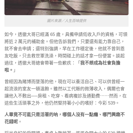
圖片來源／人生百味提供
如今，透徹大哥已經滿 65 歲，具備申請低收入戶的資格，可領
將近 2 萬元的補助金。但他告訴我們，只要還有能力靠自己，
就不會去申請；還特別強調，早在工作穩定後，他就不曾到恩
友吃飯，只去救世軍洗澡，時間碰上的話才拿一份便當。談起
過往，透徹大哥總會帶著一些歉疚：「
我不想成為社會負擔
啦。
」
曾經因為賭博而墜落的他，現在可以養活自己、可以供曾經一
起流浪的室友一頓溫飽。雖然以工代賑的微薄收入，偶爾也會
讓他入不敷出
──
房租、吃穿、看病複診及通勤費⋯⋯然而，在
這些生活瑣事之外，他仍然堅持著小小的嗜好：今彩 539。
人畢竟不可能只是活著的呐，哪個人沒有一點癮、哪門興趣不
花錢呢
。