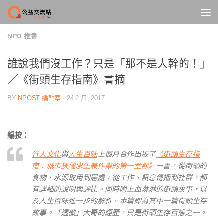
Skip to content
NPO 推書
誰說我們沒工作？只是「那不是人幹的！」
／《街頭生存指南》書摘
BY
NPOST 編輯室
·
24 2 月, 2017
編按：
行人文化
與
人生百味
上個月合作出版了
《街頭生存指
南：城市狹縫求生兼作樂的第一堂課》
一書，從街頭的
食物、水源取用到居處，從工作、訊息傳播到社群，都
有詳細的說明與評比。同時附上血淋淋的街頭故事，以
及人生百味進一步的解析。本篇即為其中一篇街頭生存
故事。「透徹」大哥的經歷，只是街頭生存百態之一。