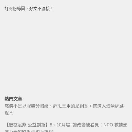
訂閱粉絲團，好文不漏接！
熱門文章
慈濟不是以服裝分階級、靜思堂用的是銅瓦，慈濟人澄清網路
謠言
【數據賦能 公益創新】8、10月場_讓改變被看見：NPO 數據影
響力全攻略系列線上課程