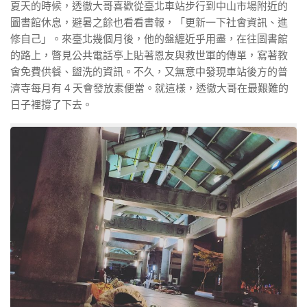
夏天的時候，透徹大哥喜歡從臺北車站步行到中山市場附近的
圖書館休息，避暑之餘也看看書報，「更新一下社會資訊、進
修自己」。來臺北幾個月後，他的盤纏近乎用盡，在往圖書館
的路上，瞥見公共電話亭上貼著恩友與救世軍的傳單，寫著教
會免費供餐、盥洗的資訊。不久，又無意中發現車站後方的普
濟寺每月有 4 天會發放素便當。就這樣，透徹大哥在最艱難的
日子裡撐了下去。