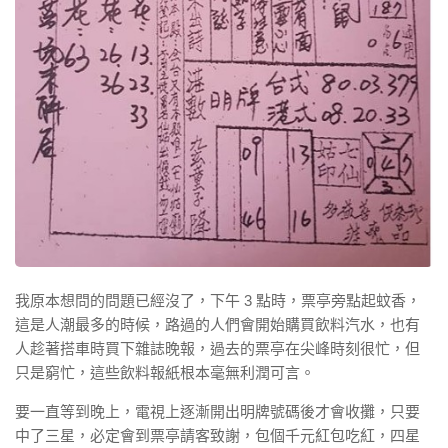
我原本想問的問題已經沒了，下午 3 點時，票亭旁點起蚊香，
這是人潮最多的時候，路過的人們會開始購買飲料汽水，也有
人趁著搭車時買下雜誌晚報，過去的票亭在尖峰時刻很忙，但
只是窮忙，這些飲料報紙根本毫無利潤可言。
要一直等到晚上，電視上逐漸開出明牌號碼後才會收攤，只要
中了三星，必定會到票亭請客致謝，包個千元紅包吃紅，四星