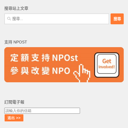
搜尋站上文章
搜
尋
關
鍵
支持 NPOST
字:
訂閱電子報