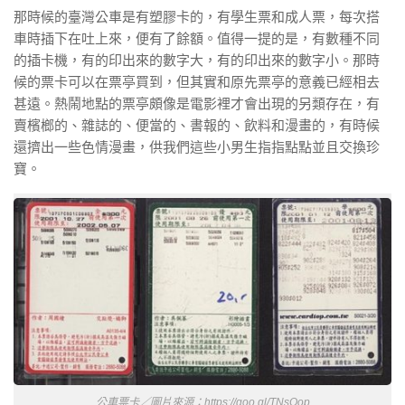
那時候的臺灣公車是有塑膠卡的，有學生票和成人票，每次搭
車時插下在吐上來，便有了餘額。值得一提的是，有數種不同
的插卡機，有的印出來的數字大，有的印出來的數字小。那時
候的票卡可以在票亭買到，但其實和原先票亭的意義已經相去
甚遠。熱鬧地點的票亭頗像是電影裡才會出現的另類存在，有
賣檳榔的、雜誌的、便當的、書報的、飲料和漫畫的，有時候
還擠出一些色情漫畫，供我們這些小男生指指點點並且交換珍
寶。
公車票卡／圖片來源：https://goo.gl/TNsOop