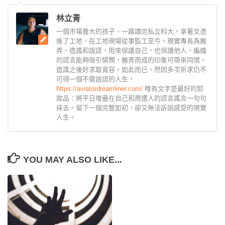
林立青
一個市場養大的孩子，一路讀完私立科大，拿著文憑
進了工地，在工地現場從事監工至今。現實專長為搬
弄、造謠和說謊，用來保護自己，也保護他人，編織
的謊言能夠吸引憐憫，搬弄而成的印象可帶來同情，
造謠之後好求取寬容。如此而已。然因多次祈求仍不
可得一個不需說謊的人生，
https://aviatordreamliner.com/
唯有文字是最好的卸
妝品：將平日堆疊在自己和周遭人的謊言謠言一句句
抹去。留下一個完整如初，卻又無法訴說感受的現實
人生。
YOU MAY ALSO LIKE...