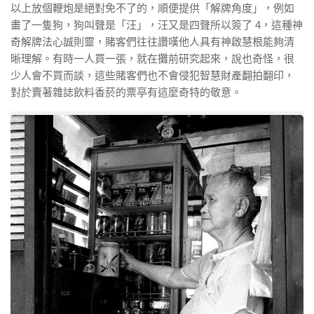
以上放個鞭炮是絕對免不了的，順便提供「解牌角度」，例如
畫了一隻狗，狗叫聲是「汪」，汪又是四聲所以簽了 4，這種神
奇解牌法心誠則靈，賭客們往往讚嘆他人具有神啟慧根能夠清
晰理解。有時一人買一張，就在攤前研究起來，說也奇怪，很
少人會不買而談，這些賭客們也不會侵犯智慧財產翻拍翻印，
對於賣著雜誌飲料香菸的票亭有這麼奇特的敬意。