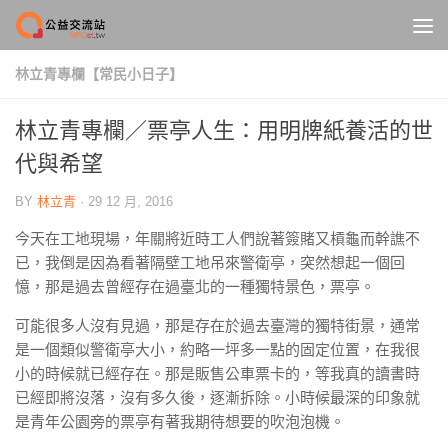
Skip to content
林立青專欄【常民小日子】
林立青專欄／票亭人生：用明牌紙養活的世
代與希望
BY
林立青
·
29 12 月, 2016
今天在工地現場，年關將近時工人們說著簽賭又槓龜而幹譙不
已，我倒是因為看著隔壁工地吊來警衛亭，突然想起一個回
憶，那是過去曾經存在過臺北的一種獨特景色，票亭。
可能很多人沒有見過，那是存在於過去臺灣的獨特街景，通常
是一個類似警衛亭大小，約略一坪多一點的固定位置，在我很
小的時候就已經存在。那是販售公車票卡的，等我真的讀書時
已經即將沒落，沒有多久後，逐漸拆除。小時候最深的印象就
是青年公園旁的票亭有著我期待想要的吹泡泡機。