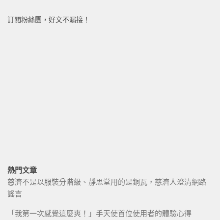
訂閱粉絲團，好文不漏接！
熱門文章
慈濟不是以服裝分階級、靜思堂用的是銅瓦，慈濟人澄清網路
謠言
「我第一次感覺這麼爽！」手天使首位使用者的體驗心得