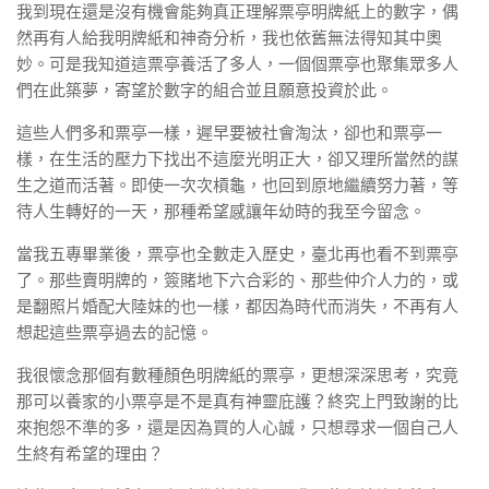
我到現在還是沒有機會能夠真正理解票亭明牌紙上的數字，偶
然再有人給我明牌紙和神奇分析，我也依舊無法得知其中奧
妙。可是我知道這票亭養活了多人，一個個票亭也聚集眾多人
們在此築夢，寄望於數字的組合並且願意投資於此。
這些人們多和票亭一樣，遲早要被社會淘汰，卻也和票亭一
樣，在生活的壓力下找出不這麼光明正大，卻又理所當然的謀
生之道而活著。即使一次次槓龜，也回到原地繼續努力著，等
待人生轉好的一天，那種希望感讓年幼時的我至今留念。
當我五專畢業後，票亭也全數走入歷史，臺北再也看不到票亭
了。那些賣明牌的，簽賭地下六合彩的、那些仲介人力的，或
是翻照片婚配大陸妹的也一樣，都因為時代而消失，不再有人
想起這些票亭過去的記憶。
我很懷念那個有數種顏色明牌紙的票亭，更想深深思考，究竟
那可以養家的小票亭是不是真有神靈庇護？終究上門致謝的比
來抱怨不準的多，還是因為買的人心誠，只想尋求一個自己人
生終有希望的理由？