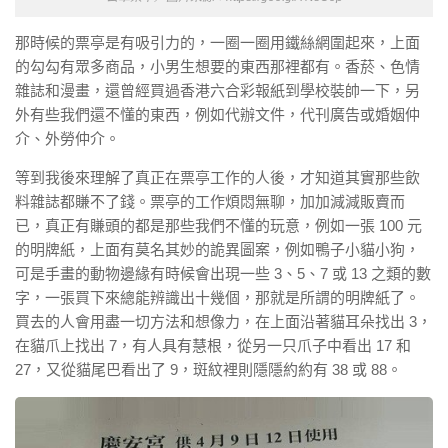
那時候的票亭是有吸引力的，一圈一圈用鐵絲網圍起來，上面
的勾勾有眾多商品，小男生想要的東西那裡都有。香菸、色情
雜誌和漫畫，還曾經買過香港六合彩報紙到學校裝帥一下，另
外有些我們還不懂的東西，例如代辦文件，代刊廣告或婚姻仲
介、外勞仲介。
等到我後來理解了真正在票亭工作的人後，才知道其實那些飲
料雜誌都賺不了錢。票亭的工作煩悶無聊，加加減減販賣而
已，真正有賺頭的都是那些我們不懂的玩意，例如一張 100 元
的明牌紙，上面有莫名其妙的詭異圖案，例如鴨子小貓小狗，
可是手畫的動物邊緣有時候會出現一些 3、5、7 或 13 之類的數
字，一張買下來總能辨識出十幾個，那就是所謂的明牌紙了。
買去的人會用盡一切方法和想像力，在上面沿著貓耳朵找出 3，
在貓爪上找出 7，有人具有慧根，從另一只爪子中看出 17 和
27，又從貓尾巴看出了 9，斑紋裡則隱隱約約有 38 或 88。