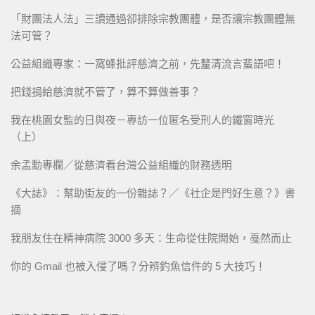
「財團法人法」三讀通過卻排除宗教團體，是否讓宗教團體無
法可管？
公益組織專家：一窩蜂批評慈濟之前，先釐清流言蜚語吧！
把錢捐給慈濟就不管了，算不算做善事？
我在桃園女監的日與夜－專訪一位匿名受刑人的鐵窗時光
（上）
余孟勳專欄／從慈濟看台灣公益組織的財務透明
《大誌》：幫助街友的一份雜誌？／《社企是門好生意？》書
摘
我朋友住在精神病院 3000 多天：生命從住院開始，戞然而止
你的 Gmail 也被入侵了嗎？分辨釣魚信件的 5 大技巧！