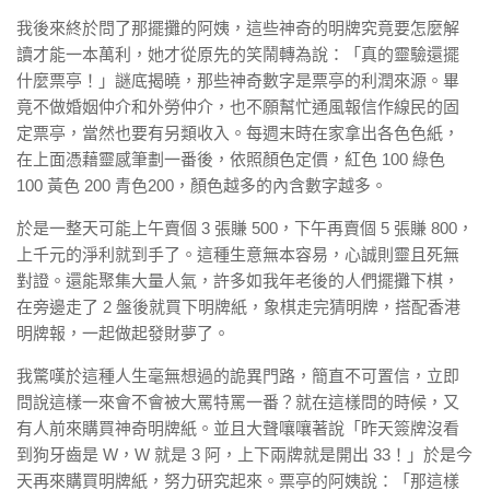
我後來終於問了那擺攤的阿姨，這些神奇的明牌究竟要怎麼解
讀才能一本萬利，她才從原先的笑鬧轉為說：「真的靈驗還擺
什麼票亭！」謎底揭曉，那些神奇數字是票亭的利潤來源。畢
竟不做婚姻仲介和外勞仲介，也不願幫忙通風報信作線民的固
定票亭，當然也要有另類收入。每週末時在家拿出各色色紙，
在上面憑藉靈感筆劃一番後，依照顏色定價，紅色 100 綠色
100 黃色 200 青色200，顏色越多的內含數字越多。
於是一整天可能上午賣個 3 張賺 500，下午再賣個 5 張賺 800，
上千元的淨利就到手了。這種生意無本容易，心誠則靈且死無
對證。還能聚集大量人氣，許多如我年老後的人們擺攤下棋，
在旁邊走了 2 盤後就買下明牌紙，象棋走完猜明牌，搭配香港
明牌報，一起做起發財夢了。
我驚嘆於這種人生毫無想過的詭異門路，簡直不可置信，立即
問說這樣一來會不會被大罵特罵一番？就在這樣問的時候，又
有人前來購買神奇明牌紙。並且大聲嚷嚷著說「昨天簽牌沒看
到狗牙齒是 W，W 就是 3 阿，上下兩牌就是開出 33！」於是今
天再來購買明牌紙，努力研究起來。票亭的阿姨說：「那這樣