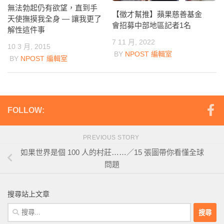
無法勃起仍有欲望，直到手
【徵才幫推】蘋果慈善基金
天使撫摸我全身 — 讓我更了
會招募中部地區記者1名
解性這件事
7 11 月, 2022
10 3 月, 2015
BY
NPOST 編輯室
BY
NPOST 編輯室
FOLLOW:
PREVIOUS STORY
如果世界是個 100 人的村莊……／15 張圖帶你看懂全球
問題
搜尋站上文章
搜
尋