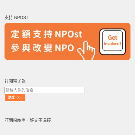
關
鍵
支持 NPOST
字:
訂閱電子報
訂閱粉絲團，好文不漏接！