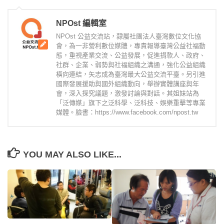
NPOst 編輯室
NPOst 公益交流站，隸屬社團法人臺灣數位文化協
會，為一非營利數位媒體，專責報導臺灣公益社福動
態，重視產業交流、公益發展，促進捐款人、政府、
社群、企業、弱勢與社福組織之溝通，強化公益組織
橫向連結，矢志成為臺灣最大公益交流平臺。另引進
國際發展援助與國外組織動向，舉辦實體講座與年
會，深入探究議題，激發討論與對話。其姐妹站為
「泛傳媒」旗下之泛科學、泛科技、娛樂重擊等專業
媒體。臉書：https://www.facebook.com/npost.tw
YOU MAY ALSO LIKE...