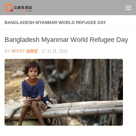
Skip to content
BANGLADESH MYANMAR WORLD REFUGEE DAY
Bangladesh Myanmar World Refugee Day
BY
NPOST 編輯室
·
17 11 月, 2016