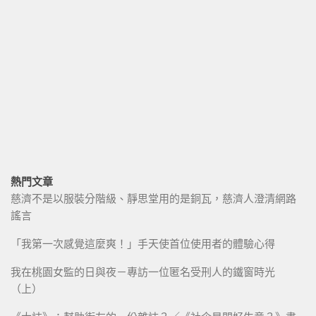
熱門文章
慈濟不是以服裝分階級、靜思堂用的是銅瓦，慈濟人澄清網路
謠言
「我第一次感覺這麼爽！」手天使首位使用者的體驗心得
我在桃園女監的日與夜－專訪一位匿名受刑人的鐵窗時光
（上）