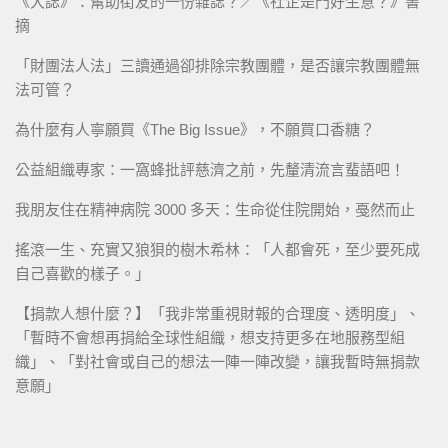
《大誌》：幫助街友的一份雜誌？／《社企是門好生意？》書
摘
「財團法人法」三讀通過卻排除宗教團體，是否讓宗教團體無
法可管？
為什麼有人寧願買《The Big Issue》，不願買口香糖？
公益組織專家：一窩蜂批評慈濟之前，先釐清流言蜚語吧！
我朋友住在精神病院 3000 多天：生命從住院開始，戞然而止
搖滾一生、充實又狼狽的樹木希林：「人都會死，至少要死成
自己喜歡的樣子。」
【捐款人想什麼？】「我非常重視財報的合理度、透明度」、
「暫時不會想再捐給全球性組織，想支持更多在地服務型組
織」、「對社會或自己的想法一陣一陣改變，讓我暫時無捐款
意願」