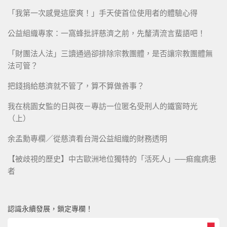
「我第一次感覺這麼爽！」手天使首位使用者的體驗心得
公益組織專家：一窩蜂批評慈濟之前，先釐清流言蜚語吧！
「財團法人法」三讀通過卻排除宗教團體，是否讓宗教團體無
法可管？
把錢捐給慈濟就不管了，算不算做善事？
我在桃園女監的日與夜－專訪一位匿名受刑人的鐵窗時光
（上）
余孟勳專欄／從慈濟看台灣公益組織的財務透明
【被歧視的歷史】中古歐洲地位獨特的「活死人」──痲瘋病患
者
認識永續發展，鎖定專欄！