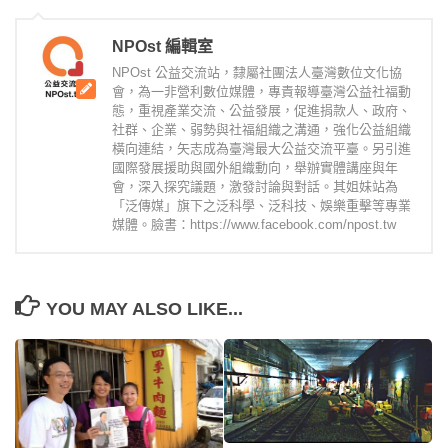
NPOst 編輯室
NPOst 公益交流站，隸屬社團法人臺灣數位文化協
會，為一非營利數位媒體，專責報導臺灣公益社福動
態，重視產業交流、公益發展，促進捐款人、政府、
社群、企業、弱勢與社福組織之溝通，強化公益組織
橫向連結，矢志成為臺灣最大公益交流平臺。另引進
國際發展援助與國外組織動向，舉辦實體講座與年
會，深入探究議題，激發討論與對話。其姐妹站為
「泛傳媒」旗下之泛科學、泛科技、娛樂重擊等專業
媒體。臉書：https://www.facebook.com/npost.tw
YOU MAY ALSO LIKE...