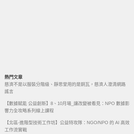
熱門文章
慈濟不是以服裝分階級、靜思堂用的是銅瓦，慈濟人澄清網路
謠言
【數據賦能 公益創新】8、10月場_讓改變被看見：NPO 數據影
響力全攻略系列線上課程
【北區-進階型技術工作坊】公益特攻隊：NGO/NPO 的 AI 高效
工作流實戰