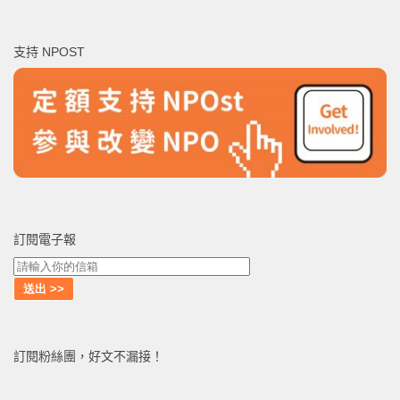
關
鍵
支持 NPOST
字:
訂閱電子報
訂閱粉絲團，好文不漏接！