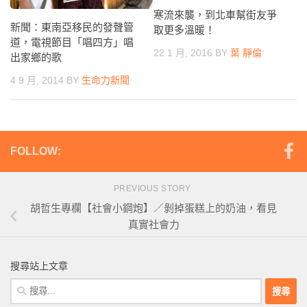
寒流來襲，到北車幫街友爭
新聞：東南亞移民的發聲管
取更多溫暖！
道，電視節目「唱四方」唱
22 1 月, 2016
BY
葉 靜倫
出家鄉的歌
4 9 月, 2014
BY
生命力新聞
FOLLOW:
PREVIOUS STORY
胡哲生專欄【社會小鋼炮】／剝掉蛋糕上的奶油，看見
真實社會力
搜尋站上文章
搜
尋