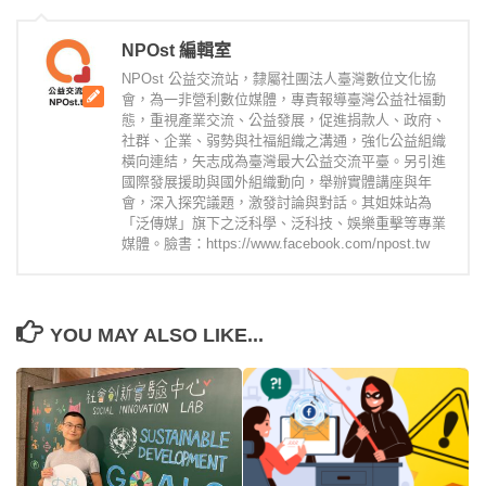
NPOst 編輯室
NPOst 公益交流站，隸屬社團法人臺灣數位文化協
會，為一非營利數位媒體，專責報導臺灣公益社福動
態，重視產業交流、公益發展，促進捐款人、政府、
社群、企業、弱勢與社福組織之溝通，強化公益組織
橫向連結，矢志成為臺灣最大公益交流平臺。另引進
國際發展援助與國外組織動向，舉辦實體講座與年
會，深入探究議題，激發討論與對話。其姐妹站為
「泛傳媒」旗下之泛科學、泛科技、娛樂重擊等專業
媒體。臉書：https://www.facebook.com/npost.tw
YOU MAY ALSO LIKE...