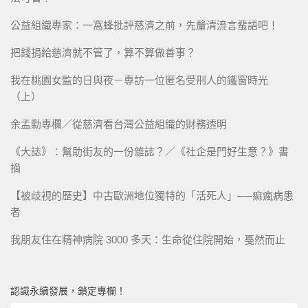
公益組織專家：一窩蜂批評慈濟之前，先釐清流言蜚語吧！
把錢捐給慈濟就不管了，算不算做善事？
我在桃園女監的日與夜－專訪一位匿名受刑人的鐵窗時光
（上）
余孟勳專欄／從慈濟看台灣公益組織的財務透明
《大誌》：幫助街友的一份雜誌？／《社企是門好生意？》書
摘
【被歧視的歷史】中古歐洲地位獨特的「活死人」──痲瘋病患
者
我朋友住在精神病院 3000 多天：生命從住院開始，戞然而止
認識永續發展，鎖定專欄！