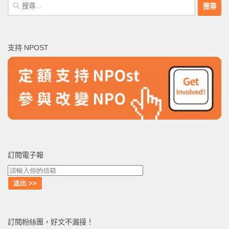
搜
尋
關
鍵
支持 NPOST
字:
訂閱電子報
訂閱粉絲團，好文不漏接！