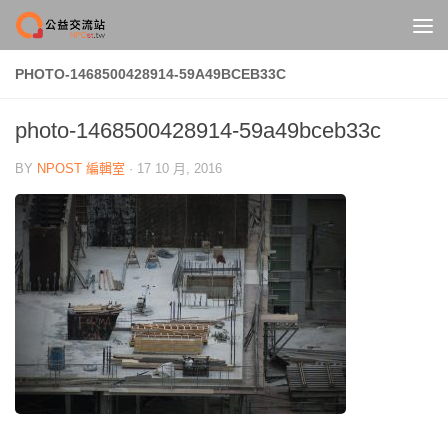
Skip to content
PHOTO-1468500428914-59A49BCEB33C
photo-1468500428914-59a49bceb33c
BY
NPOST 編輯室
·
17 10 月, 2016