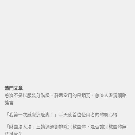
熱門文章
慈濟不是以服裝分階級、靜思堂用的是銅瓦，慈濟人澄清網路
謠言
「我第一次感覺這麼爽！」手天使首位使用者的體驗心得
「財團法人法」三讀通過卻排除宗教團體，是否讓宗教團體無
法可管？