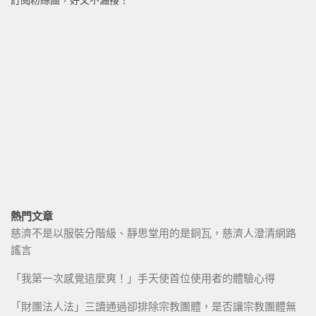
訂閱粉絲團，好文不漏接！
熱門文章
慈濟不是以服裝分階級、靜思堂用的是銅瓦，慈濟人澄清網路
謠言
「我第一次感覺這麼爽！」手天使首位使用者的體驗心得
「財團法人法」三讀通過卻排除宗教團體，是否讓宗教團體無