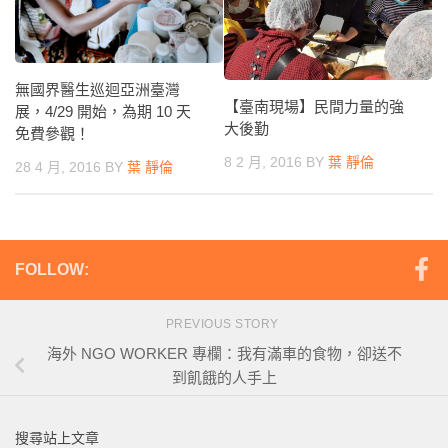
無國界醫生巡迴亞洲臺灣
【臺南現場】民間力量的強
展，4/29 開始，為期 10 天
大後勤
免費參觀！
8 2 月, 2016
BY
葉 靜倫
28 4 月, 2016
BY
葉 靜倫
FOLLOW:
PREVIOUS STORY
海外 NGO WORKER 專欄：我有滿車的食物，卻送不
到飢餓的人手上
搜尋站上文章