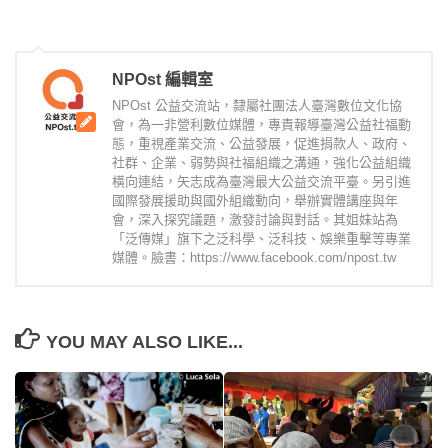
NPOst 編輯室
NPOst 公益交流站，隸屬社團法人臺灣數位文化協
會，為一非營利數位媒體，專責報導臺灣公益社福動
態，重視產業交流、公益發展，促進捐款人、政府、
社群、企業、弱勢與社福組織之溝通，強化公益組織
橫向連結，矢志成為臺灣最大公益交流平臺。另引進
國際發展援助與國外組織動向，舉辦實體講座與年
會，深入探究議題，激發討論與對話。其姐妹站為
「泛傳媒」旗下之泛科學、泛科技、娛樂重擊等專業
媒體。臉書：https://www.facebook.com/npost.tw
YOU MAY ALSO LIKE...