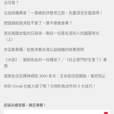
法可管？
公益組織專家：一窩蜂批評慈濟之前，先釐清流言蜚語吧！
把錢捐給慈濟就不管了，算不算做善事？
我在桃園女監的日與夜－專訪一位匿名受刑人的鐵窗時光
（上）
余孟勳專欄／從慈濟看台灣公益組織的財務透明
《大誌》：幫助街友的一份雜誌？／《社企是門好生意？》書
摘
我朋友住在精神病院 3000 多天：生命從住院開始，戞然而止
你的 Gmail 也被入侵了嗎？分辨釣魚信件的 5 大技巧！
認識永續發展，鎖定專欄！