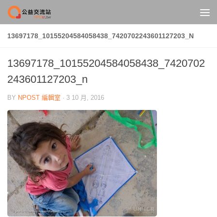
Skip to content
13697178_10155204584058438_7420702243601127203_N
13697178_10155204584058438_7420702
243601127203_n
BY
NPOST 編輯室
·
3 10 月, 2016