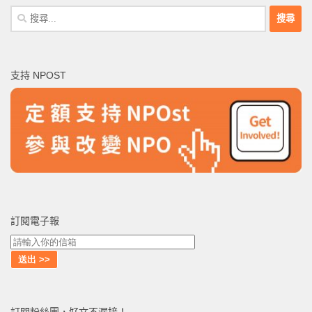
搜
尋
關
鍵
支持 NPOST
字:
訂閱電子報