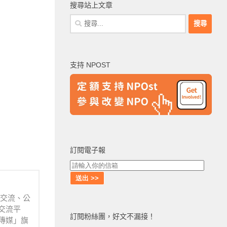
搜尋站上文章
搜
尋
關
鍵
支持 NPOST
字:
訂閱電子報
業交流、公
交流平
訂閱粉絲團，好文不漏接！
傳媒」旗