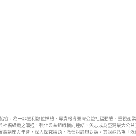
文化協會，為一非營利數位媒體，專責報導臺灣公益社福動態，重視產
與社福組織之溝通，強化公益組織橫向連結，矢志成為臺灣最大公益
實體講座與年會，深入探究議題，激發討論與對話。其姐妹站為「泛