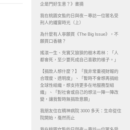
企是門好生意？》書摘
我在桃園女監的日與夜－專訪一位匿名受
刑人的鐵窗時光（上）
為什麼有人寧願買《The Big Issue》，不
願買口香糖？
搖滾一生、充實又狼狽的樹木希林：「人
都會死，至少要死成自己喜歡的樣子。」
【捐款人想什麼？】「我非常重視財報的
合理度、透明度」、「暫時不會想再捐給
全球性組織，想支持更多在地服務型組
織」、「對社會或自己的想法一陣一陣改
變，讓我暫時無捐款意願」
我朋友住在精神病院 3000 多天：生命從住
院開始，戞然而止
我在桃園女監的日與夜－專訪一位匿名受