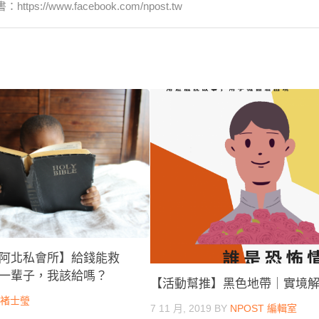
www.facebook.com/npost.tw
阿北私會所】給錢能救
一輩子，我該給嗎？
【活動幫推】黑色地帶｜實境
Y
褚士瑩
7 11 月, 2019
BY
NPOST 編輯室