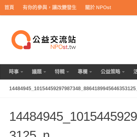
首頁
有你的參與，讓改變發生
關於 NPOst
Skip to content
時事
議題
特輯
專欄
公益策略
14484945_10154459297987348_8864189945646353125
14484945_1015445929
3125_n