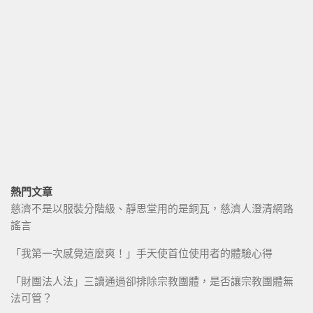
熱門文章
慈濟不是以服裝分階級、靜思堂用的是銅瓦，慈濟人澄清網路
謠言
「我第一次感覺這麼爽！」手天使首位使用者的體驗心得
「財團法人法」三讀通過卻排除宗教團體，是否讓宗教團體無
法可管？