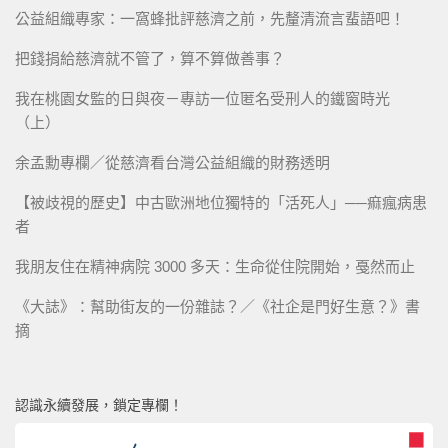
公益組織專家：一窩蜂批評慈濟之前，先釐清流言蜚語吧！
把錢捐給慈濟就不管了，算不算做善事？
我在桃園女監的日與夜－專訪一位匿名受刑人的鐵窗時光
（上）
余孟勳專欄／從慈濟看台灣公益組織的財務透明
【被歧視的歷史】中古歐洲地位獨特的「活死人」──痲瘋病患
者
我朋友住在精神病院 3000 多天：生命從住院開始，戞然而止
《大誌》：幫助街友的一份雜誌？／《社企是門好生意？》書
摘
認識永續發展，鎖定專欄！