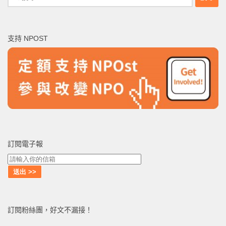
尋
關
鍵
支持 NPOST
字:
訂閱電子報
訂閱粉絲團，好文不漏接！