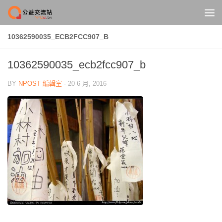
Skip to content
10362590035_ECB2FCC907_B
10362590035_ecb2fcc907_b
BY
NPOST 編輯室
·
20 6 月, 2016