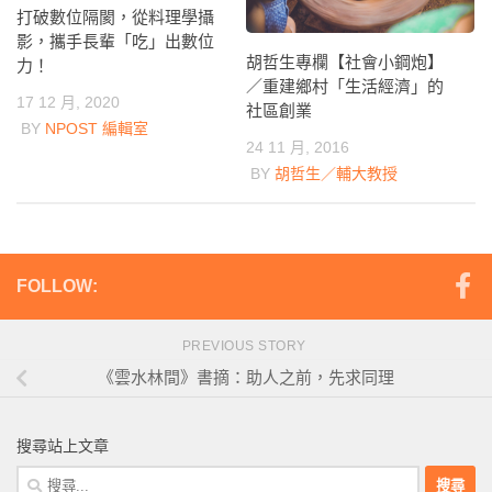
打破數位隔閡，從料理學攝
影，攜手長輩「吃」出數位
胡哲生專欄【社會小鋼炮】
力！
／重建鄉村「生活經濟」的
17 12 月, 2020
社區創業
BY
NPOST 編輯室
24 11 月, 2016
BY
胡哲生／輔大教授
FOLLOW:
PREVIOUS STORY
《雲水林間》書摘：助人之前，先求同理
搜尋站上文章
搜