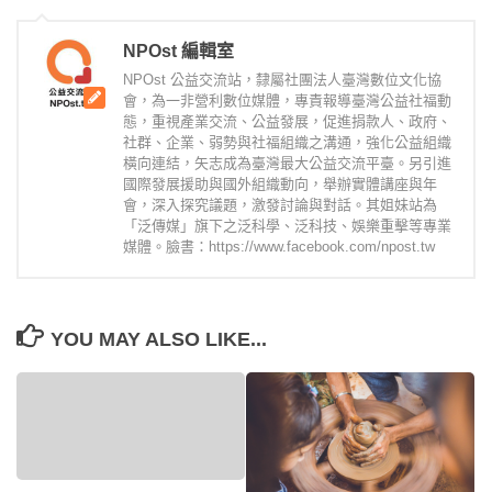
NPOst 編輯室
NPOst 公益交流站，隸屬社團法人臺灣數位文化協
會，為一非營利數位媒體，專責報導臺灣公益社福動
態，重視產業交流、公益發展，促進捐款人、政府、
社群、企業、弱勢與社福組織之溝通，強化公益組織
橫向連結，矢志成為臺灣最大公益交流平臺。另引進
國際發展援助與國外組織動向，舉辦實體講座與年
會，深入探究議題，激發討論與對話。其姐妹站為
「泛傳媒」旗下之泛科學、泛科技、娛樂重擊等專業
媒體。臉書：https://www.facebook.com/npost.tw
YOU MAY ALSO LIKE...