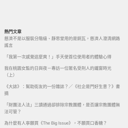
熱門文章
慈濟不是以服裝分階級、靜思堂用的是銅瓦，慈濟人澄清網路
謠言
「我第一次感覺這麼爽！」手天使首位使用者的體驗心得
我在桃園女監的日與夜－專訪一位匿名受刑人的鐵窗時光
（上）
《大誌》：幫助街友的一份雜誌？／《社企是門好生意？》書
摘
「財團法人法」三讀通過卻排除宗教團體，是否讓宗教團體無
法可管？
為什麼有人寧願買《The Big Issue》，不願買口香糖？