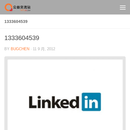
Skip to content
1333604539
1333604539
BY
BUGCHEN
·
11 9 月, 2012