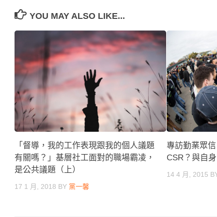
YOU MAY ALSO LIKE...
「督導，我的工作表現跟我的個人議題
專訪勤業眾信
有關嗎？」基層社工面對的職場霸凌，
CSR？與自
是公共議題（上）
14 4 月, 2015
B
17 1 月, 2018
BY
黨一馨