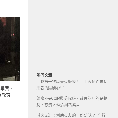
熱門文章
「我第一次感覺這麼爽！」手天使首位使
用者的體驗心得
受學費、
受教育
慈濟不是以服裝分階級、靜思堂用的是銅
瓦，慈濟人澄清網路謠言
《大誌》：幫助街友的一份雜誌？／《社