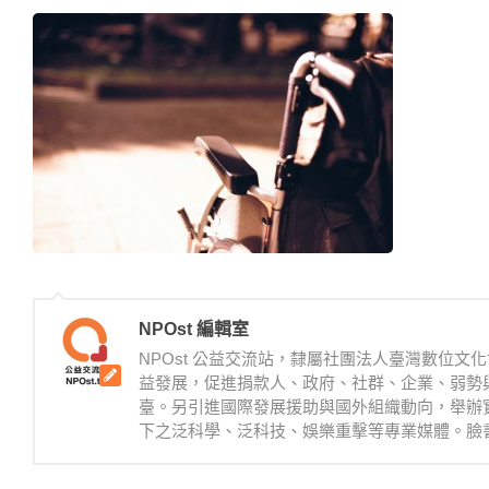
NPOst 編輯室
NPOst 公益交流站，隸屬社團法人臺灣數位
益發展，促進捐款人、政府、社群、企業、弱勢
臺。另引進國際發展援助與國外組織動向，舉辦
下之泛科學、泛科技、娛樂重擊等專業媒體。臉書：https://