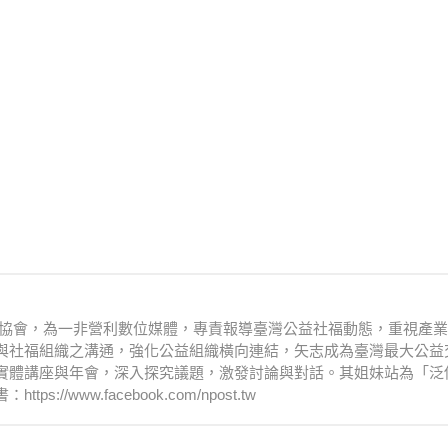
文化協會，為一非營利數位媒體，專責報導臺灣公益社福動態，重視產
與社福組織之溝通，強化公益組織橫向連結，矢志成為臺灣最大公益
實體講座與年會，深入探究議題，激發討論與對話。其姐妹站為「泛
www.facebook.com/npost.tw