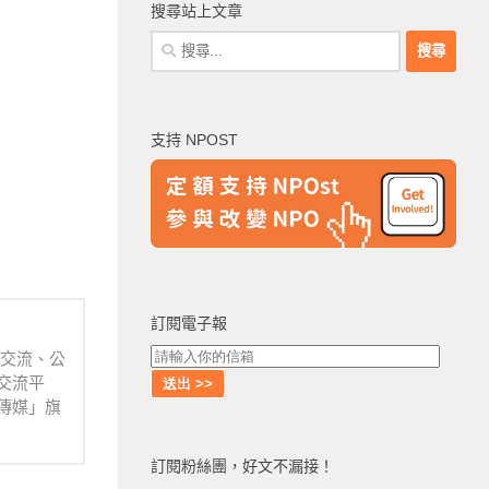
搜尋站上文章
搜
尋
關
鍵
支持 NPOST
字:
訂閱電子報
業交流、公
交流平
傳媒」旗
訂閱粉絲團，好文不漏接！