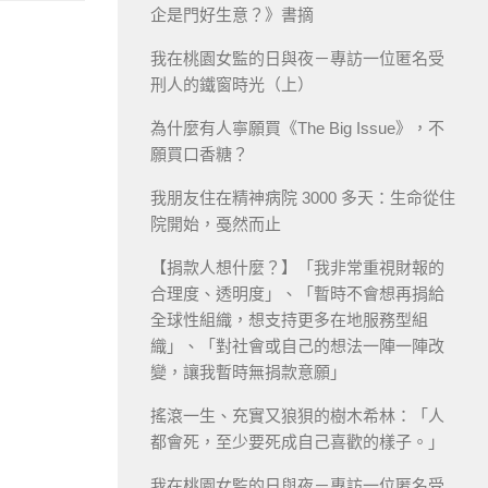
企是門好生意？》書摘
我在桃園女監的日與夜－專訪一位匿名受
刑人的鐵窗時光（上）
為什麼有人寧願買《The Big Issue》，不
願買口香糖？
我朋友住在精神病院 3000 多天：生命從住
院開始，戞然而止
【捐款人想什麼？】「我非常重視財報的
合理度、透明度」、「暫時不會想再捐給
全球性組織，想支持更多在地服務型組
織」、「對社會或自己的想法一陣一陣改
變，讓我暫時無捐款意願」
搖滾一生、充實又狼狽的樹木希林：「人
都會死，至少要死成自己喜歡的樣子。」
我在桃園女監的日與夜－專訪一位匿名受