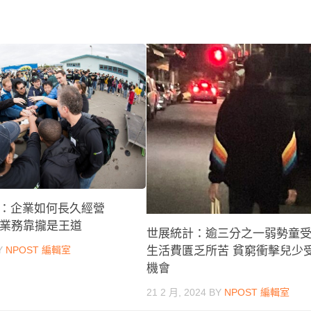
：企業如何長久經營
身業務靠攏是王道
世展統計：逾三分之一弱勢童
生活費匱乏所苦 貧窮衝擊兒少
Y
NPOST 編輯室
機會
21 2 月, 2024
BY
NPOST 編輯室