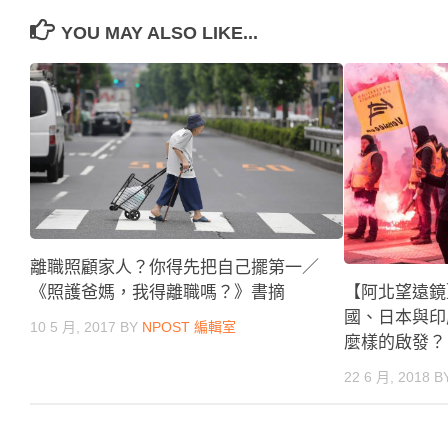
YOU MAY ALSO LIKE...
離職照顧家人？你得先把自己擺第一／
【阿北望遠鏡
《照護爸媽，我得離職嗎？》書摘
國、日本與印
10 5 月, 2017
BY
NPOST 編輯室
麼樣的啟發？
22 6 月, 2018
B