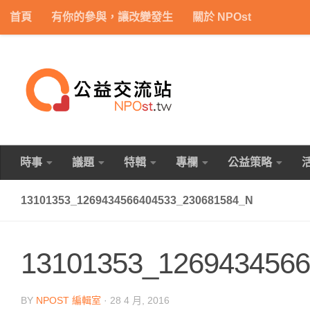
首頁
有你的參與，讓改變發生
關於 NPOst
Skip to content
時事
議題
特輯
專欄
公益策略
13101353_1269434566404533_230681584_N
13101353_1269434566
BY
NPOST 編輯室
·
28 4 月, 2016