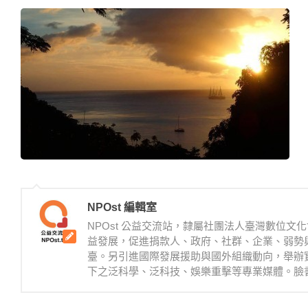
NPOst 編輯室
NPOst 公益交流站，隸屬社團法人臺灣數位
益發展，促進捐款人、政府、社群、企業、弱勢
臺。另引進國際發展援助與國外組織動向，舉辦
下之泛科學、泛科技、娛樂重擊等專業媒體。臉書：https://