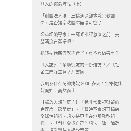
刑人的鐵窗時光（上）
「財團法人法」三讀通過卻排除宗教團
體，是否讓宗教團體無法可管？
公益組織專家：一窩蜂批評慈濟之前，先
釐清流言蜚語吧！
把錢捐給慈濟就不管了，算不算做善事？
《大誌》：幫助街友的一份雜誌？／《社
企是門好生意？》書摘
我朋友住在精神病院 3000 多天：生命從住
院開始，戞然而止
【捐款人想什麼？】「我非常重視財報的
合理度、透明度」、「暫時不會想再捐給
全球性組織，想支持更多在地服務型組
織」、「對社會或自己的想法一陣一陣改
變，讓我暫時無捐款意願」