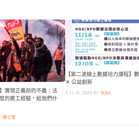
【第二波線上數據培力課程】
✕ 公益創新
】實現正義前的不義：法
5 11 月, 2025
BY
SIJIA
度的罷工經驗，給我們什
Y
褚士瑩