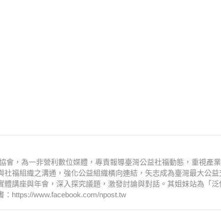
文化協會，為一非營利數位媒體，專責報導臺灣公益社福動態，重視產
與社福組織之溝通，強化公益組織橫向連結，矢志成為臺灣最大公益
實體講座與年會，深入探究議題，激發討論與對話。其姐妹站為「泛
www.facebook.com/npost.tw