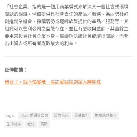
「社會企業」指的是一個用商業模式來解決某一個社會或環境
問題的組織，例如提供具社會責任的產品／服務、為弱勢社群
創造就業機會、採購弱勢或邊緣族群提供的產品／服務等。其
組織可以營利公司之型態存在，並且有營收與盈餘。其盈餘主
要用來投資社會企業本身、繼續解決該社會或環境問題，而非
為出資人或所有者謀取最大的利益。
延伸閱讀：
預習了，就不怕變老－專訪愛關懷創辦人陳麗珠
Tags:
iCare愛關懷公司
公益信託
凱基銀行
煥章慈善基金
生命繪本
老化
高齡