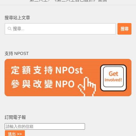
搜尋站上文章
搜
尋
關
鍵
支持 NPOST
字:
訂閱電子報