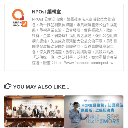
NPOst 編輯室
NPOst 公益交流站，隸屬社團法人臺灣數位文化協
會，為一非營利數位媒體，專責報導臺灣公益社福動
態，重視產業交流、公益發展，促進捐款人、政府、
社群、企業、弱勢與社福組織之溝通，強化公益組織
橫向連結，矢志成為臺灣最大公益交流平臺。另引進
國際發展援助與國外組織動向，舉辦實體講座與年
會，深入探究議題，激發討論與對話。其姐妹站為
「泛傳媒」旗下之泛科學、泛科技、娛樂重擊等專業
媒體。臉書：https://www.facebook.com/npost.tw
YOU MAY ALSO LIKE...