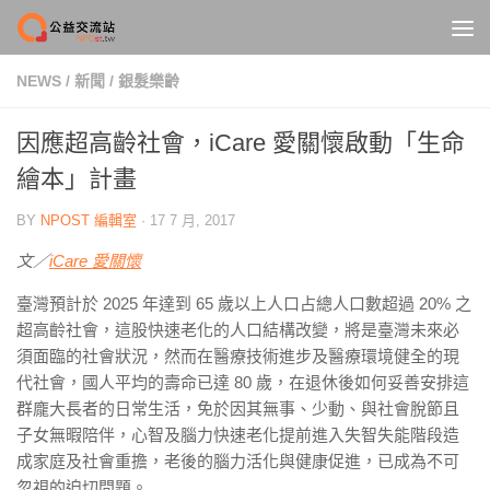
Skip to content
NEWS
/
新聞
/
銀髮樂齡
因應超高齡社會，iCare 愛關懷啟動「生命
繪本」計畫
BY
NPOST 編輯室
·
17 7 月, 2017
文／
iCare 愛關懷
臺灣預計於 2025 年達到 65 歲以上人口占總人口數超過 20% 之
超高齡社會，這股快速老化的人口結構改變，將是臺灣未來必
須面臨的社會狀況，然而在醫療技術進步及醫療環境健全的現
代社會，國人平均的壽命已達 80 歲，在退休後如何妥善安排這
群龐大長者的日常生活，免於因其無事、少動、與社會脫節且
子女無暇陪伴，心智及腦力快速老化提前進入失智失能階段造
成家庭及社會重擔，老後的腦力活化與健康促進，已成為不可
忽視的迫切問題。