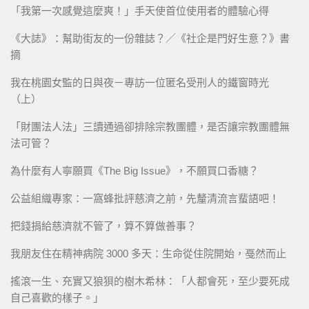
「我第一次感覺這麼爽！」手天使首位使用者的體驗心得
《大誌》：幫助街友的一份雜誌？／《社企是門好生意？》書
摘
我在桃園女監的日與夜－專訪一位匿名受刑人的鐵窗時光
（上）
「財團法人法」三讀通過卻排除宗教團體，是否讓宗教團體無
法可管？
為什麼有人寧願買《The Big Issue》，不願買口香糖？
公益組織專家：一窩蜂批評慈濟之前，先釐清流言蜚語吧！
把錢捐給慈濟就不管了，算不算做善事？
我朋友住在精神病院 3000 多天：生命從住院開始，戞然而止
搖滾一生、充實又狼狽的樹木希林：「人都會死，至少要死成
自己喜歡的樣子。」