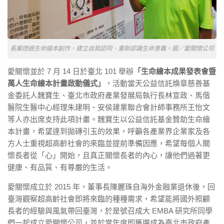
長輩透過生命繪本創作，建立自我認同、重新認識生命意義。圖／愛關懷公司
愛關懷並於 7 月 14 日於臺北 101 舉辦
「生命繪本成果發表會暨
萬人生命繪本計畫啟動儀式」
，活動當天公益信託煥章慈善基
金委託人魏寶生、臺北市政府產業發展局執行長林宣政、馬偕
醫院生醫中心經理朱建明、安侯建業聯合會計師事務所王怡文
等人亦出席支持此項計畫。魏寶生以公益信託基金贊助生命繪
本計畫，希望達到拋磚引玉的效果，呼籲各產業界企業家及各
方人士重視超高齡社會的來臨並提前準備因應，希望每個人關
懷長者從「心」開始，且真正關懷長者的內心，讓他們過著更
健康、有品質、有尊嚴的生活。
愛關懷成立於 2015 年，董事長陳麗珠自海外金融業退休後，回
臺灣觀察超高齡社會即將來臨的種種需求，希望能將國外照顧
長者的經驗與風氣帶回臺灣，於是號召成大 EMBA 研究所同學
們一起成立愛關懷公司，並於當年度即獲選成為臺北市政府產