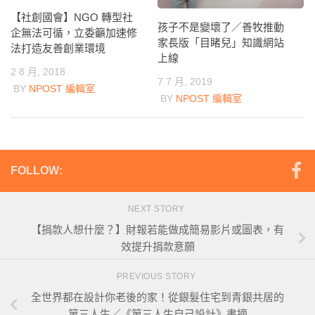
【社創國會】NGO 轉型社
孩子不是變壞了／善牧推動
企無法可循，立委籲加速修
家長版「目睹兒」知識網站
法打造友善創業環境
上線
2 8 月, 2018
7 7 月, 2019
BY
NPOST 編輯室
BY
NPOST 編輯室
FOLLOW:
NEXT STORY
【捐款人想什麼？】財報若能做成簡易影片或圖表，有
效提升捐款意願
PREVIOUS STORY
全世界都在設計你老後的家！從銀髮住宅到青銀共居的
第三人生／《第三人生自己設計》書摘