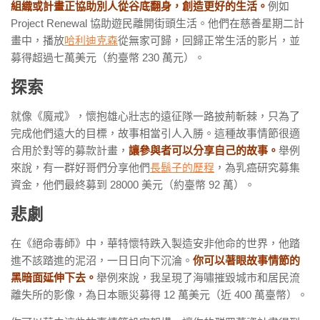
組織或計畫正協助別人從谷底翻身，創造更好的生活。
例如
Project Renewal 協助遊民離開街頭生活。他們在慈善星期二計
畫中，播放
哈利迪克森
從無家可歸，回歸正常生活的影片，並
募得超過七萬美元（約臺幣 230 萬元）。
探索
就像《魔戒》，懷抱雄心壯志的遠征隊一路披荊斬棘，只為了
完成他們遠大的目標，故事相當引人入勝。這種故事情節很適
合用於對等的募款計畫，
讓參與者可以分享自己的故事。
舉例
來說，有一群好哥們分享他們
長鬍子的歷程
，為乳癌研究募集
資金，他們最終募到 28000 美元（約臺幣 92 萬）。
悲劇
在《絕命毒師》中，華特懷特跌入製造安非他命的世界，他踏
進不該踏進的泥沼，一日日向下沉淪。
你可以著眼故事情節的
黑暗面延伸下去。
舉例來說，我呈現了海嘯摧毀城市和居民流
離失所的影像，為日本賑災募得 12 萬美元（近 400 萬臺幣）。