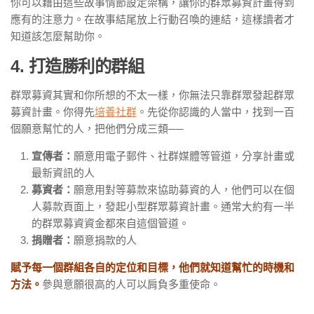
你可以藉由這些故事情節設定架構，讓你的群眾募資計畫得到
應有的注意力。在故事結尾放上行動召喚的連結，這樣讀者才
知道該怎麼幫助你。
4. 打造勝利的群組
群眾募資其實和你所想的不太一樣，你無法只靠群眾發起群眾
募資計畫。你得先
培養社群
。先從你認識的人當中，找到一百
個願意幫忙的人，把他們分成三類──
宣傳者：
願意用電子郵件、社群媒體等管道，分享計畫或
最新資訊的人
募資者：
願意用對等募款來協助募資的人，他們可以在個
人募款頁面上，發起小型群眾募資計畫。通常大約有一半
的群眾募資資金都來自這個管道。
捐贈者：
願意捐款的人
賦予每一個群組各自的定位和目標，他們就知道幫忙的時機和
方法。
參與意願很高的人可以肩負多重使命。