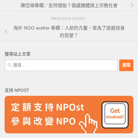
陳岱嶺專欄／支持墮胎？倡議團體摃上宗教社會
PREVIOUS STORY
海外 NGO worker 專欄：人前的亢奮，是為了逃避自身
的苦楚？
搜尋站上文章
搜
尋
關
鍵
支持 NPOST
字: