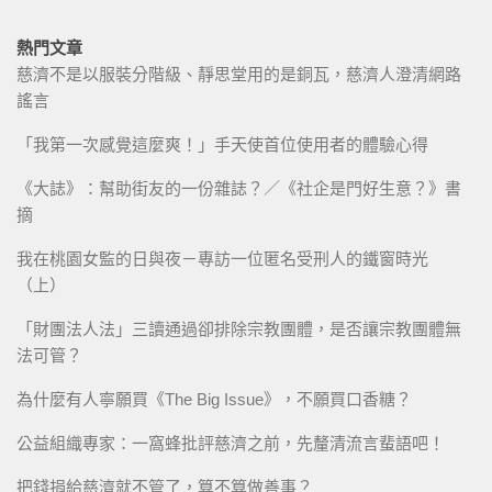
熱門文章
慈濟不是以服裝分階級、靜思堂用的是銅瓦，慈濟人澄清網路
謠言
「我第一次感覺這麼爽！」手天使首位使用者的體驗心得
《大誌》：幫助街友的一份雜誌？／《社企是門好生意？》書
摘
我在桃園女監的日與夜－專訪一位匿名受刑人的鐵窗時光
（上）
「財團法人法」三讀通過卻排除宗教團體，是否讓宗教團體無
法可管？
為什麼有人寧願買《The Big Issue》，不願買口香糖？
公益組織專家：一窩蜂批評慈濟之前，先釐清流言蜚語吧！
把錢捐給慈濟就不管了，算不算做善事？