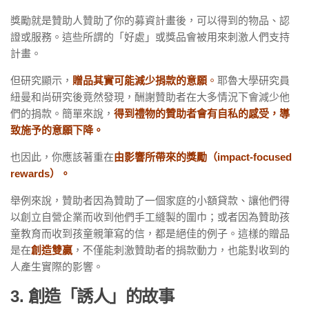
獎勵就是贊助人贊助了你的募資計畫後，可以得到的物品、認
證或服務。這些所謂的「好處」或獎品會被用來刺激人們支持
計畫。
但研究顯示，
贈品其實可能減少捐款的意願
。
耶魯大學研究員
紐曼和尚研究後竟然發現，酬謝贊助者在大多情況下會減少他
們的捐款。簡單來說，
得到禮物的贊助者會有自私的感受，導
致施予的意願下降。
也因此，你應該著重在
由影響所帶來的獎勵（impact-focused
rewards）。
舉例來說，贊助者因為贊助了一個家庭的小額貸款、讓他們得
以創立自營企業而收到他們手工縫製的圍巾；或者因為贊助孩
童教育而收到孩童親筆寫的信，都是絕佳的例子。這樣的贈品
是在
創造雙贏
，不僅能刺激贊助者的捐款動力，也能對收到的
人產生實際的影響。
3. 創造「誘人」的故事