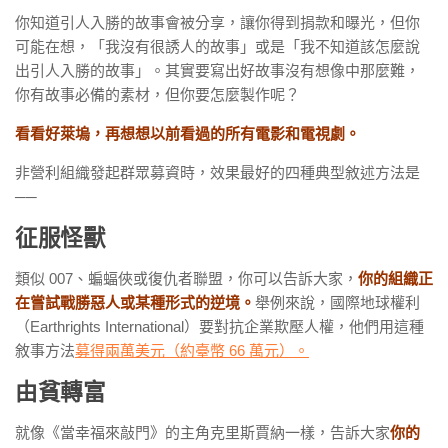
你知道引人入勝的故事會被分享，讓你得到捐款和曝光，但你
可能在想，「我沒有很誘人的故事」或是「我不知道該怎麼說
出引人入勝的故事」。其實要寫出好故事沒有想像中那麼難，
你有故事必備的素材，但你要怎麼製作呢？
看看好萊塢，再想想以前看過的所有電影和電視劇。
非營利組織發起群眾募資時，效果最好的四種典型敘述方法是
──
征服怪獸
類似 007、蝙蝠俠或復仇者聯盟，你可以告訴大家，
你的組織正
在嘗試戰勝惡人或某種形式的逆境。
舉例來說，國際地球權利
（Earthrights International）要對抗企業欺壓人權，他們用這種
敘事方法
募得兩萬美元（約臺幣 66 萬元）。
由貧轉富
就像《當幸福來敲門》的主角克里斯賈納一樣，告訴大家
你的