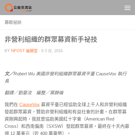
Skip to content
募款祕訣
非營利組織的群眾募資新手祕技
BY
NPOST 編輯室
·
9 3 月, 2016
文／
Robert Wu 美國非營利組織群眾募資平臺 CauseVox 執行
長
翻譯／劉晏汝 編整／葉靜倫
我們在
CauseVox
募資平臺已經協助全球上千人和非營利組織
發起群眾募資，贊助非營利組織和有益社會的計畫。在群眾募
資剛興起時，我就曾協助美國紅十字會（American Red
Cross）和西南偏南（SXSW）發起群眾募資，最終在十天內募
得 12 萬美元（近 400 萬臺幣）。