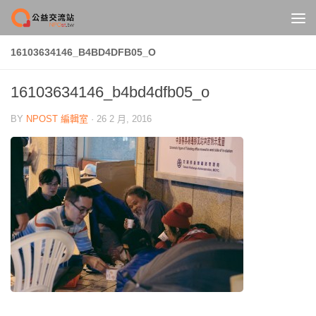
Skip to content
16103634146_B4BD4DFB05_O
16103634146_b4bd4dfb05_o
BY
NPOST 編輯室
·
26 2 月, 2016