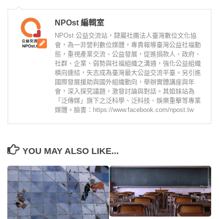
NPOst 編輯室
NPOst 公益交流站，隸屬社團法人臺灣數位文化協
會，為一非營利數位媒體，專責報導臺灣公益社福動
態，重視產業交流、公益發展，促進捐款人、政府、
社群、企業、弱勢與社福組織之溝通，強化公益組織
橫向連結，矢志成為臺灣最大公益交流平臺。另引進
國際發展援助與國外組織動向，舉辦實體講座與年
會，深入探究議題，激發討論與對話。其姐妹站為
「泛傳媒」旗下之泛科學、泛科技、娛樂重擊等專業
媒體。臉書：https://www.facebook.com/npost.tw
YOU MAY ALSO LIKE...