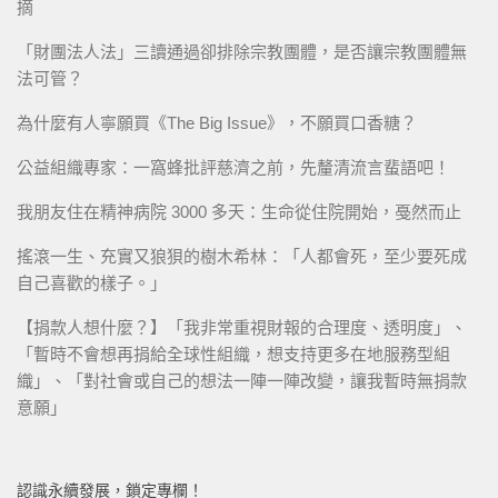
摘
「財團法人法」三讀通過卻排除宗教團體，是否讓宗教團體無
法可管？
為什麼有人寧願買《The Big Issue》，不願買口香糖？
公益組織專家：一窩蜂批評慈濟之前，先釐清流言蜚語吧！
我朋友住在精神病院 3000 多天：生命從住院開始，戞然而止
搖滾一生、充實又狼狽的樹木希林：「人都會死，至少要死成
自己喜歡的樣子。」
【捐款人想什麼？】「我非常重視財報的合理度、透明度」、
「暫時不會想再捐給全球性組織，想支持更多在地服務型組
織」、「對社會或自己的想法一陣一陣改變，讓我暫時無捐款
意願」
認識永續發展，鎖定專欄！