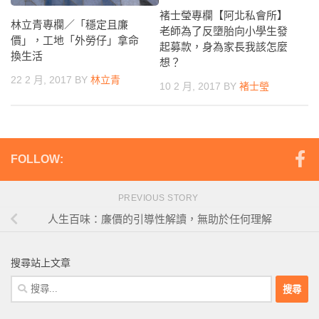
褚士瑩專欄【阿北私會所】
林立青專欄／「穩定且廉
老師為了反墮胎向小學生發
價」，工地「外勞仔」拿命
起募款，身為家長我該怎麼
換生活
想？
22 2 月, 2017
BY
林立青
10 2 月, 2017
BY
褚士瑩
FOLLOW:
PREVIOUS STORY
人生百味：廉價的引導性解讀，無助於任何理解
搜尋站上文章
搜
尋
關