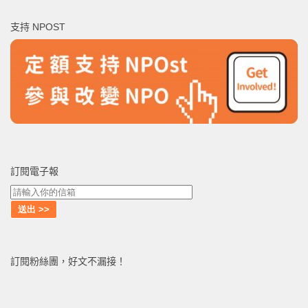
鍵
支持 NPOST
字:
訂閱電子報
訂閱粉絲團，好文不漏接！