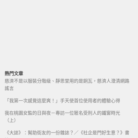
熱門文章
慈濟不是以服裝分階級、靜思堂用的是銅瓦，慈濟人澄清網路
謠言
「我第一次感覺這麼爽！」手天使首位使用者的體驗心得
我在桃園女監的日與夜－專訪一位匿名受刑人的鐵窗時光
（上）
《大誌》：幫助街友的一份雜誌？／《社企是門好生意？》書