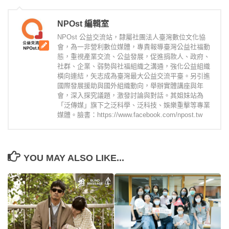
NPOst 編輯室
NPOst 公益交流站，隸屬社團法人臺灣數位文化協
會，為一非營利數位媒體，專責報導臺灣公益社福動
態，重視產業交流、公益發展，促進捐款人、政府、
社群、企業、弱勢與社福組織之溝通，強化公益組織
橫向連結，矢志成為臺灣最大公益交流平臺。另引進
國際發展援助與國外組織動向，舉辦實體講座與年
會，深入探究議題，激發討論與對話。其姐妹站為
「泛傳媒」旗下之泛科學、泛科技、娛樂重擊等專業
媒體。臉書：https://www.facebook.com/npost.tw
YOU MAY ALSO LIKE...