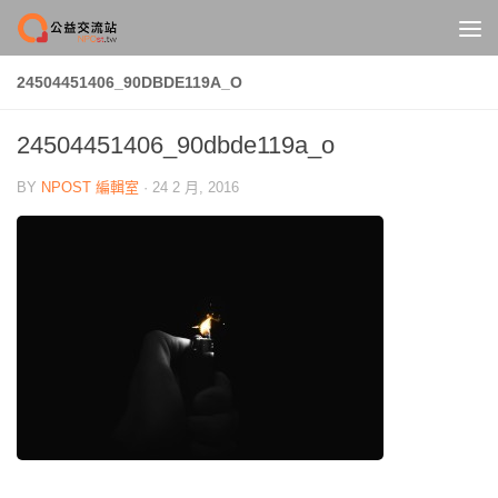
Skip to content
24504451406_90DBDE119A_O
24504451406_90dbde119a_o
BY
NPOST 編輯室
·
24 2 月, 2016