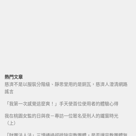
熱門文章
慈濟不是以服裝分階級、靜思堂用的是銅瓦，慈濟人澄清網路
謠言
「我第一次感覺這麼爽！」手天使首位使用者的體驗心得
我在桃園女監的日與夜－專訪一位匿名受刑人的鐵窗時光
（上）
「財團法人法」三讀通過卻排除宗教團體，是否讓宗教團體無