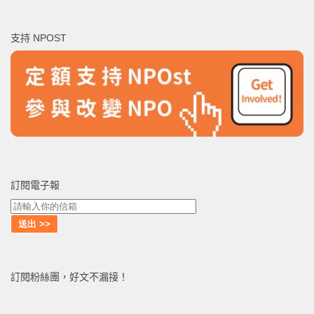
關
鍵
支持 NPOST
字:
訂閱電子報
訂閱粉絲團，好文不漏接！