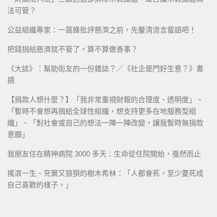
法可管？
公益組織專家：一窩蜂批評慈濟之前，先釐清流言蜚語吧！
把錢捐給慈濟就不管了，算不算做善事？
《大誌》：幫助街友的一份雜誌？／《社企是門好生意？》書
摘
【捐款人想什麼？】「我非常重視財報的合理度、透明度」、
「暫時不會想再捐給全球性組織，想支持更多在地服務型組
織」、「對社會或自己的想法一陣一陣改變，讓我暫時無捐款
意願」
我朋友住在精神病院 3000 多天：生命從住院開始，戞然而止
搖滾一生、充實又狼狽的樹木希林：「人都會死，至少要死成
自己喜歡的樣子。」