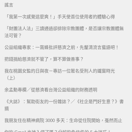
謠言
「我第一次感覺這麼爽！」手天使首位使用者的體驗心得
「財團法人法」三讀通過卻排除宗教團體，是否讓宗教團體無
法可管？
公益組織專家：一窩蜂批評慈濟之前，先釐清流言蜚語吧！
把錢捐給慈濟就不管了，算不算做善事？
我在桃園女監的日與夜－專訪一位匿名受刑人的鐵窗時光
（上）
余孟勳專欄／從慈濟看台灣公益組織的財務透明
《大誌》：幫助街友的一份雜誌？／《社企是門好生意？》書
摘
我朋友住在精神病院 3000 多天：生命從住院開始，戞然而止