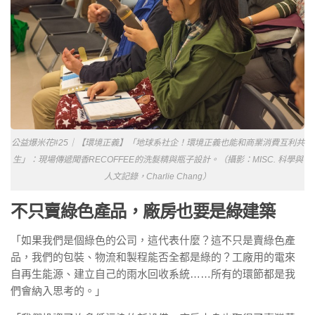
公益爆米花#25｜【環境正義】「地球系社企！環境正義也能和商業消費互利共
生」：現場傳遞聞香RECOFFEE的洗髮精與瓶子設計。（攝影：MISC. 科學與
人文記錄，Charlie Chang）
不只賣綠色產品，廠房也要是綠建築
「如果我們是個綠色的公司，這代表什麼？這不只是賣綠色產
品，我們的包裝、物流和製程能否全都是綠的？工廠用的電來
自再生能源、建立自己的雨水回收系統……所有的環節都是我
們會納入思考的。」