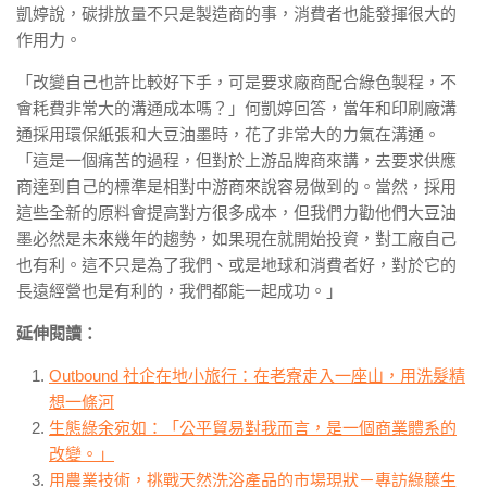
凱婷說，碳排放量不只是製造商的事，消費者也能發揮很大的
作用力。
「改變自己也許比較好下手，可是要求廠商配合綠色製程，不
會耗費非常大的溝通成本嗎？」何凱婷回答，當年和印刷廠溝
通採用環保紙張和大豆油墨時，花了非常大的力氣在溝通。
「這是一個痛苦的過程，但對於上游品牌商來講，去要求供應
商達到自己的標準是相對中游商來說容易做到的。當然，採用
這些全新的原料會提高對方很多成本，但我們力勸他們大豆油
墨必然是未來幾年的趨勢，如果現在就開始投資，對工廠自己
也有利。這不只是為了我們、或是地球和消費者好，對於它的
長遠經營也是有利的，我們都能一起成功。」
延伸閱讀：
Outbound 社企在地小旅行：在老寮走入一座山，用洗髮精
想一條河
生態綠余宛如：「公平貿易對我而言，是一個商業體系的
改變。」
用農業技術，挑戰天然洗浴產品的市場現狀－專訪綠藤生