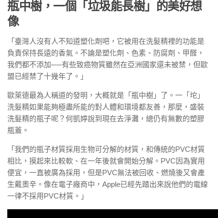
瓶中樹，一個「垃圾能長樹」的美好想
像
「臺灣人沒有人不知道塑化劑吧，它被用在洗髮精裡的功能是
負責保持長遠的香氣。不論是塑化劑、色素、防腐劑、甲醛，
我們都不添加──有些致癌物質雖然在亞洲國家還未被禁，但歐
盟已經禁了十幾年了。」
歐萊德最為人稱道的發明，大概就是「瓶中樹」了。一「坨」
洗髮精如果能夠極盡所能的對人體和環境都友善，那麼，盛裝
洗髮精的瓶子呢？何凱婷說到現在去淨灘，總仍有無數的塑膠
瓶蓋。
「我們的瓶子材質採用生物可分解的材質，和傳統的PVC材質
相比，摸起來比較軟、在一年後就會開始分解。PVC因為實用
便宜，一直被廣為採用，但是PVC無法被回收、燃燒後又會產
生戴奧辛。像在電子廠商中，Apple已經先踏出來說他們的電線
一律不採用PVC材質。」