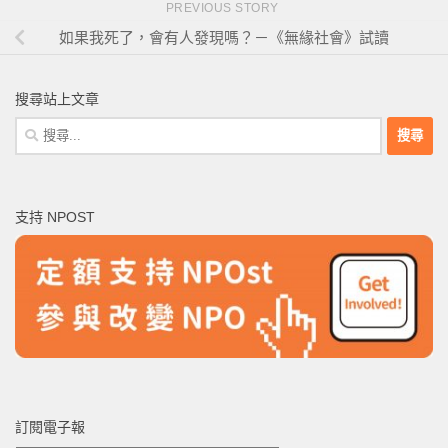
PREVIOUS STORY
如果我死了，會有人發現嗎？－《無緣社會》試讀
搜尋站上文章
搜
尋
關
鍵
支持 NPOST
字:
訂閱電子報