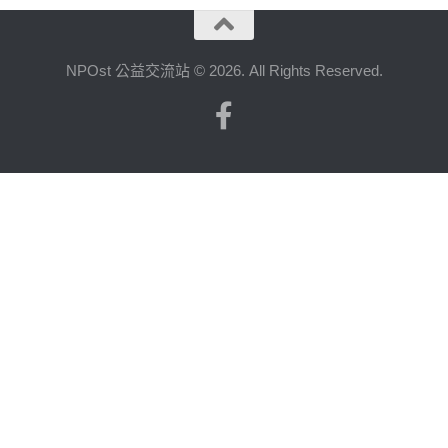
NPOst 公益交流站 © 2026. All Rights Reserved.