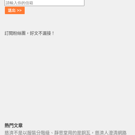
訂閱粉絲團，好文不漏接！
熱門文章
慈濟不是以服裝分階級、靜思堂用的是銅瓦，慈濟人澄清網路