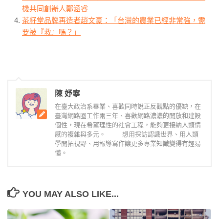
機共同創辦人鄭涵睿
茶籽堂品牌再造者趙文豪：「台灣的農業已經非常強，需
要被『救』嗎？」
陳 妤寧
在臺大政治系畢業、喜歡同時說正反觀點的優缺，在
臺灣網路圈工作兩三年、喜歡網路濃濃的開放和建設
個性，現在希望理性的社會工程，能夠更接納人類情
感的複雜與多元。 想用採訪認識世界、用人類
學開拓視野、用報導寫作讓更多專業知識變得有趣易
懂。
YOU MAY ALSO LIKE...