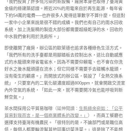
「我們投資了許多低污染的新設備，廠房本身也取得了臺灣黃
金級的綠建築認證。將近20%的用電來自於再生能源，每年省
下約54萬的電費──也許很多人覺得這筆數字不算什麼，但這對
一家中小企業來說是很不錯的成績。我們也有自己的雨水回收
系統，加上洗髮精的製造大部份都需要超級乾淨的水，回收的
中水我們會利用於洗廁所。」
即使離開了廠房，辦公區的歐萊德也追求各種綠色生活方式。
「我們所有的洗手臺都是用腳踏板去控制出水，這比自動感應
式的水龍頭來得省電省水，因為不需要仰賴電、也不會在你洗
好水之後水龍頭還在流水；但它同樣不需要手去碰觸水龍頭，
沒有衛生的顧慮。」而開放式的辦公區，裝設了「全熱交換系
統」，只要室內的二氧化碳濃度超過800ppm，就會開啟交流室
內外空氣的系統，「如此一來，就不需要開冷氣也能呼吸到新
鮮空氣。」
茶水間採用公平貿易咖啡
（延伸閱讀：
生態綠余宛如：「公平
貿易對我而言，是一個商業體系的改變。」
）
，而員工餐廳也
選擇支持臺灣有機農民。「很特別的是，不論部門或是職位高
低，每個人都要輪流幫其他同事切菜洗菜。」這是除了不能想