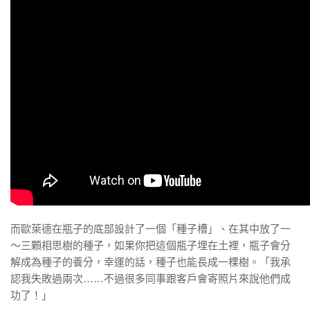
而歐萊德在瓶子的底部設計了一個「種子槽」、在其中放了一
～三顆相思樹的種子，如果你把這個瓶子埋在土裡，瓶子會分
解成為種子的養分，幸運的話，種子也能長成一棵樹。「我承
認我失敗過兩次……不過很多同事跟客戶會寄照片來說他們成
功了！」