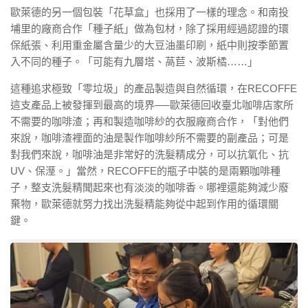
歐萊德的另一個包裝「花草盒」也採用了一樣的理念。和南投
埔里的廠商合作「種子紙」做為包材，除了採用經過認證的環
保紙張、利用重金屬含量少的大豆油墨印刷，紙中則按季節置
入不同的種子。「可能有九層塔、萵苣、波斯橘……」
這種追求極致「零垃圾」的產品製造與自然循環，在RECOFFE
這支產品上被發揮到最高的境界──歐萊德回收臺北咖啡店家所
不需要的咖啡渣；再和製造咖啡紗的衣服廠商合作，「對他們
來說，咖啡渣裡面的油是製作咖啡紗所不需要的副產品；可是
對我們來說，咖啡油是非常好的洗髮精成分，可以抗氧化、抗
UV、保溼。」當然，RECOFFE的瓶子中裝的是兩顆咖啡種
子，整支洗髮精聞起來也有淡淡的咖啡香。哪裡還能夠減少廢
棄物，歐萊德就努力找出洗髮精能夠從中起到作用的循環關
鍵。