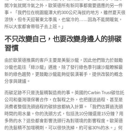
開冷氣就開冷氣之外，歐萊德所有新同事都需要適應的另一件
事。「我們位在桃園龍潭大約300公尺海拔的地方，雖然夏天很
涼快，但冬天迎著東北季風，也蠻冷的……因為不能開暖氣，
所以大家都會帶毯子去上班。」
不只改變自己，也要改變身邊人的排碳
習慣
由於歐萊德推廣的客戶主要是美髮沙龍，因此他們致力於鼓勵
沙龍也能往「綠沙龍」邁進，除了發行綠色季刊讓沙龍瞭解最
新的綠色趨勢，更鼓勵沙龍能夠從裝潢著手，提供改裝的概念
分享與建議。
而碳足跡不只是洗髮精製造商的事。英國的Carbin Trust碳信託
公司和臺灣環保署合作，在製程之外，也把運送過程、甚至是
消費者整個洗頭過程的碳排放都納入計算。「我們估算過洗頭
時間的用水量。你的洗頭方式，包括洗10分鐘還是15分鐘？用
多熱的水？這些都會影響洗頭行為對環境的影響程度。歐萊德
的洗髮精不加增稠劑，可以很快洗掉，約可省30%的水。」何