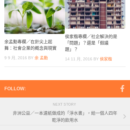
侯家楷專欄／社企解決的是
余孟勳專欄／在針尖上起
「問題」？還是「假議
舞：社會企業的概念與現實
題」？
9 9 月, 2016
BY
余 孟勳
14 11 月, 2016
BY
侯家楷
FOLLOW:
NEXT STORY
非洲公益／一本濾紙做成的「淨水書」，給一個人四年
乾淨的飲用水