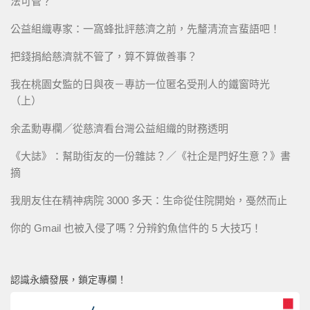
法可管？
公益組織專家：一窩蜂批評慈濟之前，先釐清流言蜚語吧！
把錢捐給慈濟就不管了，算不算做善事？
我在桃園女監的日與夜－專訪一位匿名受刑人的鐵窗時光
（上）
余孟勳專欄／從慈濟看台灣公益組織的財務透明
《大誌》：幫助街友的一份雜誌？／《社企是門好生意？》書
摘
我朋友住在精神病院 3000 多天：生命從住院開始，戞然而止
你的 Gmail 也被入侵了嗎？分辨釣魚信件的 5 大技巧！
認識永續發展，鎖定專欄！