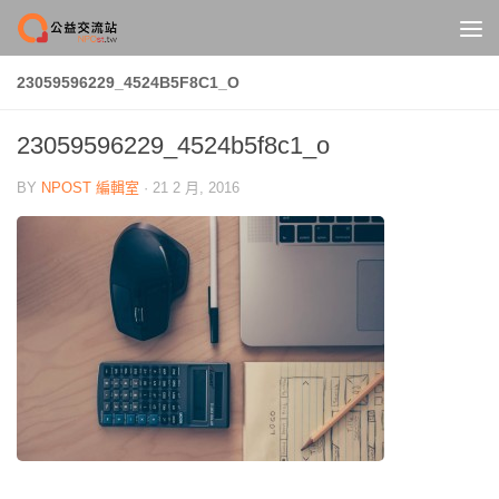
Skip to content
23059596229_4524B5F8C1_O
23059596229_4524b5f8c1_o
BY
NPOST 編輯室
·
21 2 月, 2016