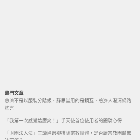
熱門文章
慈濟不是以服裝分階級、靜思堂用的是銅瓦，慈濟人澄清網路
謠言
「我第一次感覺這麼爽！」手天使首位使用者的體驗心得
「財團法人法」三讀通過卻排除宗教團體，是否讓宗教團體無