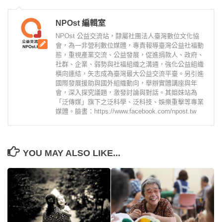
NPOst 編輯室
NPOst 公益交流站，隸屬社團法人臺灣數位文化協
會，為一非營利數位媒體，專責報導臺灣公益社福動
態，重視產業交流、公益發展，促進捐款人、政府、
社群、企業、弱勢與社福組織之溝通，強化公益組織
橫向連結，矢志成為臺灣最大公益交流平臺。另引進
國際發展援助與國外組織動向，舉辦實體講座與年
會，深入探究議題，激發討論與對話。其姐妹站為
「泛傳媒」旗下之泛科學、泛科技、娛樂重擊等專業
媒體。臉書：https://www.facebook.com/npost.tw
YOU MAY ALSO LIKE...