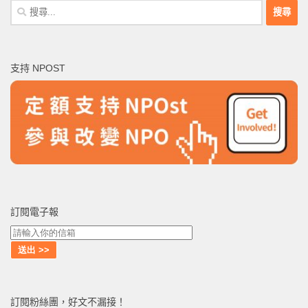
搜
尋
關
鍵
支持 NPOST
字:
訂閱電子報
訂閱粉絲團，好文不漏接！