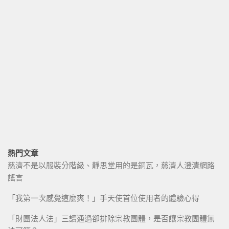
熱門文章
慈濟不是以服裝分階級、靜思堂用的是銅瓦，慈濟人澄清網路
謠言
「我第一次感覺這麼爽！」手天使首位使用者的體驗心得
「財團法人法」三讀通過卻排除宗教團體，是否讓宗教團體無