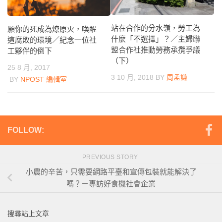
站在合作的分水嶺，勞工為
願你的死成為燎原火，喚醒
什麼「不選擇」？／主婦聯
這腐敗的環境／紀念一位社
盟合作社推動勞務承攬爭議
工夥伴的倒下
（下）
25 8 月, 2017
3 10 月, 2018
BY
周孟謙
BY
NPOST 編輯室
FOLLOW:
PREVIOUS STORY
小農的辛苦，只需要網路平臺和宣傳包裝就能解決了
嗎？－專訪好食機社會企業
搜尋站上文章