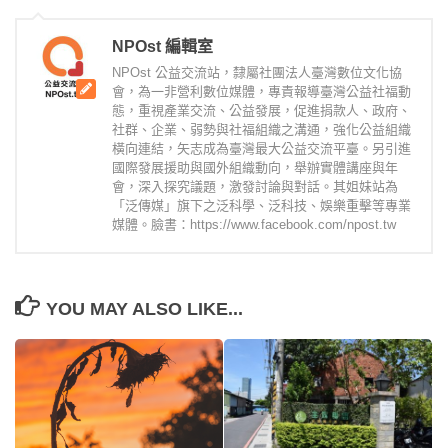
NPOst 編輯室
NPOst 公益交流站，隸屬社團法人臺灣數位文化協
會，為一非營利數位媒體，專責報導臺灣公益社福動
態，重視產業交流、公益發展，促進捐款人、政府、
社群、企業、弱勢與社福組織之溝通，強化公益組織
橫向連結，矢志成為臺灣最大公益交流平臺。另引進
國際發展援助與國外組織動向，舉辦實體講座與年
會，深入探究議題，激發討論與對話。其姐妹站為
「泛傳媒」旗下之泛科學、泛科技、娛樂重擊等專業
媒體。臉書：https://www.facebook.com/npost.tw
YOU MAY ALSO LIKE...