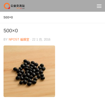
Skip to content
500×0
500×0
BY
NPOST 編輯室
·
22 1 月, 2016