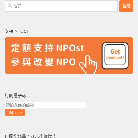
搜
尋
關
鍵
支持 NPOST
字:
訂閱電子報
訂閱粉絲團，好文不漏接！