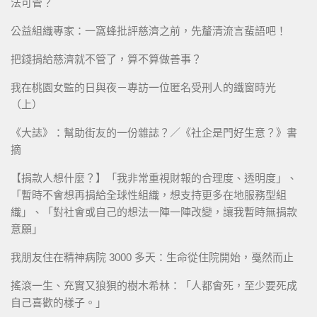
法可管？
公益組織專家：一窩蜂批評慈濟之前，先釐清流言蜚語吧！
把錢捐給慈濟就不管了，算不算做善事？
我在桃園女監的日與夜－專訪一位匿名受刑人的鐵窗時光
（上）
《大誌》：幫助街友的一份雜誌？／《社企是門好生意？》書
摘
【捐款人想什麼？】「我非常重視財報的合理度、透明度」、
「暫時不會想再捐給全球性組織，想支持更多在地服務型組
織」、「對社會或自己的想法一陣一陣改變，讓我暫時無捐款
意願」
我朋友住在精神病院 3000 多天：生命從住院開始，戞然而止
搖滾一生、充實又狼狽的樹木希林：「人都會死，至少要死成
自己喜歡的樣子。」