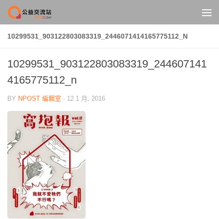
Skip to content
10299531_903122803083319_2446071414165775112_N
10299531_903122803083319_244607141
4165775112_n
BY
NPOST 編輯室
·
12 1 月, 2016