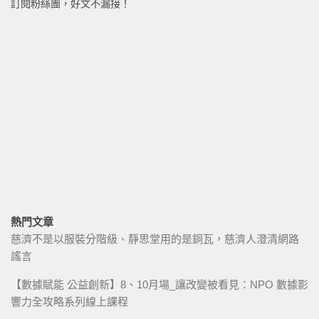
訂閱粉絲團，好文不漏接！
熱門文章
慈濟不是以服裝分階級、靜思堂用的是銅瓦，慈濟人澄清網路
謠言
【數據賦能 公益創新】8、10月場_讓改變被看見：NPO 數據影
響力全攻略系列線上課程