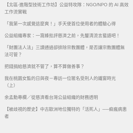
【北區-進階型技術工作坊】公益特攻隊：NGO/NPO 的 AI 高效
工作流實戰
「我第一次感覺這麼爽！」手天使首位使用者的體驗心得
公益組織專家：一窩蜂批評慈濟之前，先釐清流言蜚語吧！
「財團法人法」三讀通過卻排除宗教團體，是否讓宗教團體無
法可管？
把錢捐給慈濟就不管了，算不算做善事？
我在桃園女監的日與夜－專訪一位匿名受刑人的鐵窗時光
（上）
余孟勳專欄／從慈濟看台灣公益組織的財務透明
【被歧視的歷史】中古歐洲地位獨特的「活死人」──痲瘋病患
者