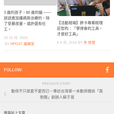
3 歲的孩子，80 歲的腦 ——
該送進加護病房治療的，除
【活動現場】胖卡專案經理
了受暴孩童，或許還有社
莊哲昀：「學得會的工具，
工。
才是好工具」
20 10 月, 2020
6 9 月, 2016
BY
李 修慧
BY
NPOST 編輯室
FOLLOW:
PREVIOUS STORY
動保不只是愛不愛而已－專訪台灣第一本動保雜誌「窩
抱報」創辦人蘇于寬
搜尋站上文章