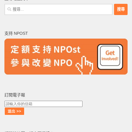
搜
尋
關
鍵
支持 NPOST
字:
訂閱電子報