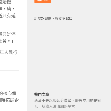
開始做
孕，幼，
道只有殘
訂閱粉絲團，好文不漏接！
還只是停
社會。」
年人與行
的核心價
熱門文章
同時拓展企
慈濟不是以服裝分階級、靜思堂用的是銅
瓦，慈濟人澄清網路謠言