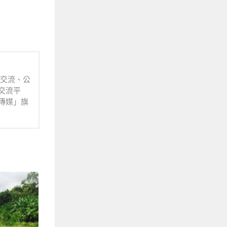
業交流、公
交流平
傳媒」旗