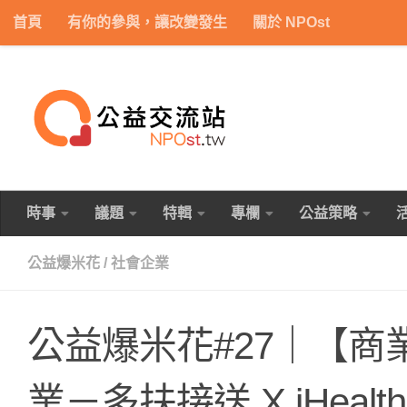
首頁
有你的參與，讓改變發生
關於 NPOst
Skip to content
時事
議題
特輯
專欄
公益策略
公益爆米花
/
社會企業
公益爆米花#27｜【
業－多扶接送 X iHeal