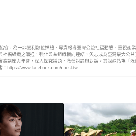
文化協會，為一非營利數位媒體，專責報導臺灣公益社福動態，重視產
與社福組織之溝通，強化公益組織橫向連結，矢志成為臺灣最大公益
實體講座與年會，深入探究議題，激發討論與對話。其姐妹站為「泛
www.facebook.com/npost.tw