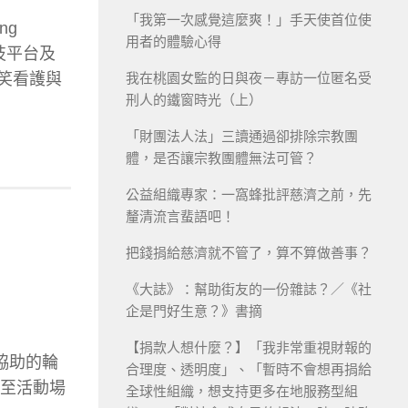
「我第一次感覺這麼爽！」手天使首位使
ng
用者的體驗心得
技平台及
微笑看護與
我在桃園女監的日與夜－專訪一位匿名受
刑人的鐵窗時光（上）
「財團法人法」三讀通過卻排除宗教團
體，是否讓宗教團體無法可管？
公益組織專家：一窩蜂批評慈濟之前，先
釐清流言蜚語吧！
把錢捐給慈濟就不管了，算不算做善事？
《大誌》：幫助街友的一份雜誌？／《社
企是門好生意？》書摘
【捐款人想什麼？】「我非常重視財報的
協助的輪
合理度、透明度」、「暫時不會想再捐給
街至活動場
全球性組織，想支持更多在地服務型組