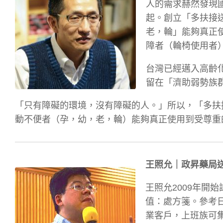
人的需求赫然發現
起。創立「多扶接
老，輪」能夠真正
障者（輪椅使用者
台灣已經邁入高齡
留在「濟助弱勢族
「只有障礙的環境，沒有障礙的人。」所以，「多扶
動不便者（孕，幼，老，輪）能夠真正使用到受尊重
王照允｜政昇藥局
王照允2009年開
值：處方箋。參考日
業客戶，上班族可集體