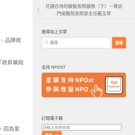
花蓮在地的銀髮長照服務（下）－專訪
門諾醫院長照部主任戴玉琴
搜尋站上文章
、品牌故
搜
尋
關
鍵
「政昇藥局
支持 NPOST
字:
訂閱電子報
。因為家