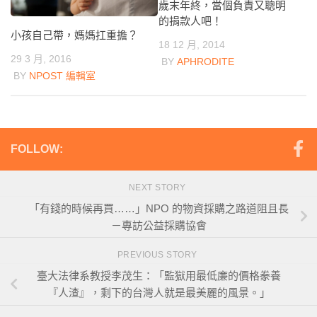
歲末年終，當個負責又聰明
的捐款人吧！
小孩自己帶，媽媽扛重擔？
18 12 月, 2014
29 3 月, 2016
BY
APHRODITE
BY
NPOST 編輯室
FOLLOW:
NEXT STORY
「有錢的時候再買……」NPO 的物資採購之路道阻且長
－專訪公益採購協會
PREVIOUS STORY
臺大法律系教授李茂生：「監獄用最低廉的價格豢養
『人渣』，剩下的台灣人就是最美麗的風景。」