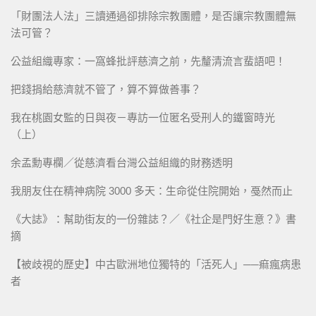
「財團法人法」三讀通過卻排除宗教團體，是否讓宗教團體無
法可管？
公益組織專家：一窩蜂批評慈濟之前，先釐清流言蜚語吧！
把錢捐給慈濟就不管了，算不算做善事？
我在桃園女監的日與夜－專訪一位匿名受刑人的鐵窗時光
（上）
余孟勳專欄／從慈濟看台灣公益組織的財務透明
我朋友住在精神病院 3000 多天：生命從住院開始，戞然而止
《大誌》：幫助街友的一份雜誌？／《社企是門好生意？》書
摘
【被歧視的歷史】中古歐洲地位獨特的「活死人」──痲瘋病患
者