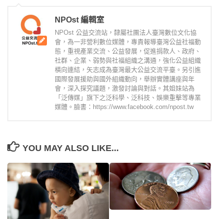
NPOst 編輯室
NPOst 公益交流站，隸屬社團法人臺灣數位文化協
會，為一非營利數位媒體，專責報導臺灣公益社福動
態，重視產業交流、公益發展，促進捐款人、政府、
社群、企業、弱勢與社福組織之溝通，強化公益組織
橫向連結，矢志成為臺灣最大公益交流平臺。另引進
國際發展援助與國外組織動向，舉辦實體講座與年
會，深入探究議題，激發討論與對話。其姐妹站為
「泛傳媒」旗下之泛科學、泛科技、娛樂重擊等專業
媒體。臉書：https://www.facebook.com/npost.tw
YOU MAY ALSO LIKE...