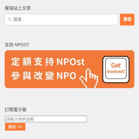
搜尋站上文章
搜
尋
關
鍵
支持 NPOST
字:
訂閱電子報