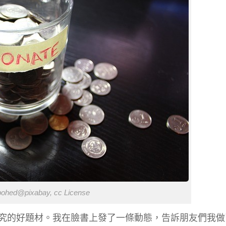
 bohed@pixabay, cc License
究的好題材。我在臉書上發了一條動態，告訴朋友們我做