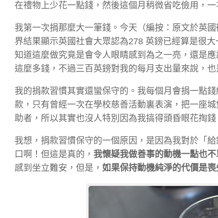
在禮物上少花一點錢，然後這個月稍微省吃儉用，一
我第一次捐那麼大一筆錢。今天（編按：原文於英國衛報網頁發
界結果顯示英國社會大眾認為278 英鎊已經算是很
知道這麼做究竟是會令人眼睛感到為之一亮，還是應
這麼多錢，不過三百英鎊對我的每月支出量來說，也
我的捐款習慣其實還蠻保守的。我每個月會捐一點錢
款，只有曾經一次在學校慈善活動裏表演，把一座城
助者，所以其實也沒人特別因為我搞得頭昏眼花掏錢
我想，捐款習慣保守的一個原因，是因為我對於「給
口啊！但這是真的，
我懷疑我做善事的動機一點也不
感到坐立難安，但是，
如果保持動機純淨的代價是喪