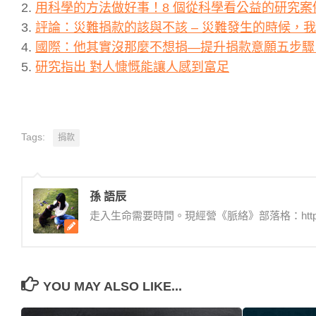
2.
用科學的方法做好事！8 個從科學看公益的研究案
3.
評論：災難捐款的該與不該 – 災難發生的時候，
4.
國際：他其實沒那麼不想捐―提升捐款意願五步驟
5.
研究指出 對人慷慨能讓人感到富足
Tags:
捐款
孫 語辰
走入生命需要時間。現經營《脈絡》部落格：http:/
YOU MAY ALSO LIKE...