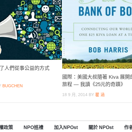
了人們從事公益的方式
國際：美國大叔隨著 Kiva 展
旅程 — 我讀《25元的奇蹟》
Y
BUGCHEN
18 9 月, 2014
BY
瞿 涵
權政策
NPO巡禮
加入NPOst
關於 NPOst
作