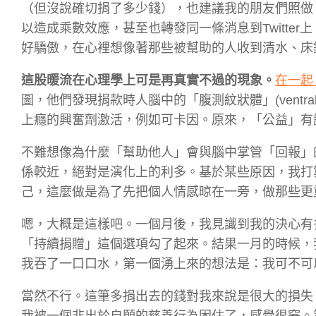
（但沒說確切捐了多少錢），也建議我的朋友們照做
以造成乘數效應，甚至也轉發同一條消息到Twitte
好驕傲，在心裡想像著那些被幫助的人收到清水、床
這股暖流在心理學上可是再真實不過的現象。
在一起 
圖，他們發現捐款時人腦中的「腹測紋狀體」(ventra
上癮的興奮劑激活，例如可卡因。原來，「公益」有
不難想像為什麼「幫助他人」會與腦中掌管「回報」
係較近，絕對是演化上的利多。基於某些原因，我打
己，這麼做是為了先把個人情感晾在一旁，做那些更
嗯，大概是這樣吧。一個月後，我見識到我的決心有
「持續捐贈」這個選項勾了起來。結果一月的時候，
我吞了一口口水，第一個湧上來的想法是：我可不可
當然不行。這筆多捐出去的錢對我來說是很大的損失
我被一個非出於自願的慈善行為困住了，感覺很窘。