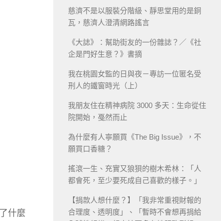
慈濟不是以服裝分階級、靜思堂用的是銅
瓦，慈濟人澄清網路謠言
《大誌》：幫助街友的一份雜誌？／《社
企是門好生意？》書摘
我在桃園女監的日與夜－專訪一位匿名受
刑人的鐵窗時光（上）
我朋友住在精神病院 3000 多天：生命從住
院開始，戞然而止
為什麼有人寧願買《The Big Issue》，不
願買口香糖？
搖滾一生、充實又狼狽的樹木希林：「人
都會死，至少要死成自己喜歡的樣子。」
【捐款人想什麼？】「我非常重視財報的
合理度、透明度」、「暫時不會想再捐給
了什麼