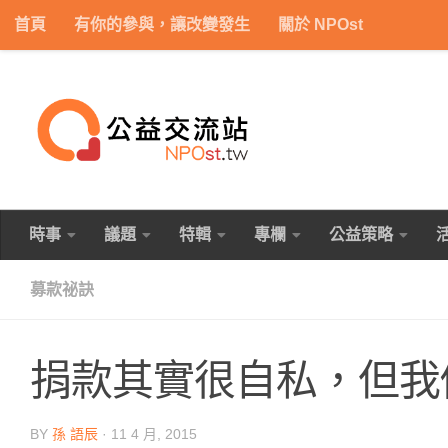
首頁
有你的參與，讓改變發生
關於 NPOst
Skip to content
時事
議題
特輯
專欄
公益策略
募款祕訣
捐款其實很自私，但我
BY
孫 語辰
·
11 4 月, 2015