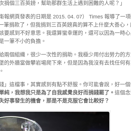
次捐個三百英鎊，幫助那群生活上遇到困難的人呢？」
表的日期是 2015. 04. 07） Times 報導了一
大一筆捐款了，但我捐到三百英鎊真的算不上什麼大善心，
該要感到不好意思。我還算蠻幸運的，還可以因為一時心
是一筆不小的負擔。
給兩個組織，很少一次性的捐助。我極少用付出勞力的方
堡的外牆當做攀岩場爬下來，但是因為我沒有去找任何有
。
錢」這檔事，其實感到有點不舒服。你可能會說，好一個
單純，我想我只是為了自我感覺良好而捐錢罷了。
這個念
失好事發生的機會，那是不是克服它會比較好？