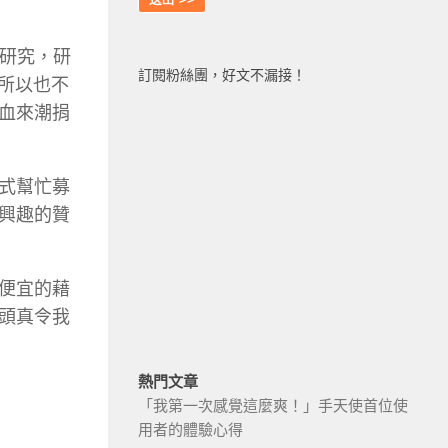
項研究，研
訂閱粉絲團，好文不漏接！
所以也不
血來潮捐
式幫忙募
興趣的贊
便宜的藉
頭真令我
熱門文章
「我第一次感覺這麼爽！」手天使首位使
用者的體驗心得