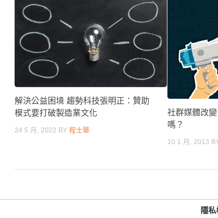
解決公益困境 趨勢科技張明正：贊助
社群媒體改變
模式要打破製造業文化
嗎？
24 5 月, 2022
BY
程士華
10 1 月, 2013
B
隱私