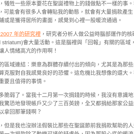
，犧牲一些原本要花在聖誕禮物上的錢做點不一樣的事。
r上，可能會有很多人會轉貼我的動態，就會有大量捐款產
鋪或是獲得居所的畫面，感覺到心裡一股暖流通過。
2007 年的研究裡
，研究者分析人做公益時腦部運作的核
l striatum)會大量活動。這是腦裡與「回報」有關的區
讓人情緒高亢的作用啊！
的區域連結：樂意為群體存續付出的傾向，尤其是為那些
算克服對自我感覺良好的恐懼。這危機比我想像的還大。
重要且值得的事情。
多脆弱了。當我十二月第一次捐錢的時候，我沒有意識地
我驚恐地發現帳戶又少了三百英鎊，全又都捐給那家公益
以拿回那筆錢啊？
，但是我也沒辦法假裝比那些在聖誕節前我捐款幫助的人
第一次捐款除了動機可議的疑慮外，因為那股心底的暖流