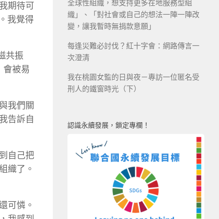
全球性組織，想支持更多在地服務型組
我期待可
織」、「對社會或自己的想法一陣一陣改
生。我覺得
變，讓我暫時無捐款意願」
每逢災難必討伐？紅十字會：網路傳言一
磁共振
次澄清
域，會被易
我在桃園女監的日與夜－專訪一位匿名受
刑人的鐵窗時光（下）
與我們關
我告訴自
認識永續發展，鎖定專欄！
到自己把
組織了。
還可憐。
，我感到