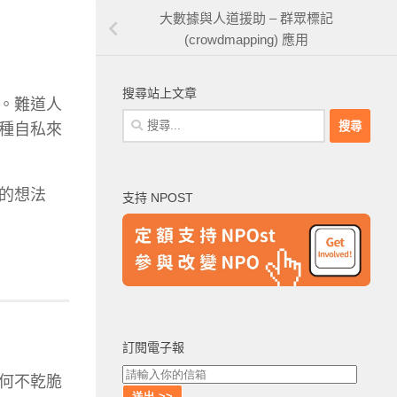
大數據與人道援助 – 群眾標記
(crowdmapping) 應用
搜尋站上文章
。難道人
搜
種自私來
尋
關
鍵
的想法
支持 NPOST
字:
訂閱電子報
何不乾脆