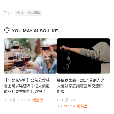
Tags:
公益
公益募款
YOU MAY ALSO LIKE...
【阿北私會所】公益募款餐
遙遙返家路－2017 受刑人之
會上可以喝酒嗎？個人價值
人權暨家庭議題國際交流研
觀與社會常識如何取捨？
討會
5 10 月, 2018
BY
褚士瑩
6 10 月, 2017
BY
NPOST 編輯室