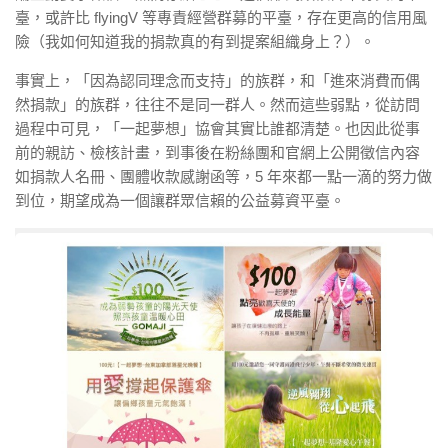
臺，或許比 flyingV 等專責經營群募的平臺，存在更高的信用風
險（我如何知道我的捐款真的有到提案組織身上？）。
事實上，「因為認同理念而支持」的族群，和「進來消費而偶
然捐款」的族群，往往不是同一群人。然而這些弱點，從訪問
過程中可見，「一起夢想」協會其實比誰都清楚。也因此從事
前的親訪、檢核計畫，到事後在粉絲團和官網上公開徵信內容
如捐款人名冊、團體收款感謝函等，5 年來都一點一滴的努力做
到位，期望成為一個讓群眾信賴的公益募資平臺。