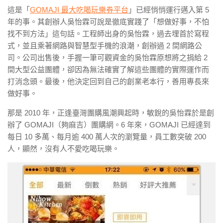
這是「
GOMAJI 最大吃喝玩樂券平台
」已經悄悄運行邁入第 5
年的事。其創辦人吳怡霖可說是徹底實踐了「想做好事，不怕
找不到方法」這句話。工程師出身的吳怡霖，過去埋首於寫程
式，並且乘著網路與智慧型手機的浪潮，創辦過 2 間網路公
司。公司出售後，手握一筆可觀資金的吳怡霖原想將之捐給 2
間大型公益團體，卻因為無法確實了解這些團體的實際運作而
打消念頭。最後，他決定回到自己的創業老本行，善用專長來
做好事。
那是 2010 年，正逢臺灣團購風潮興起時，敏銳的吳怡霖於是創
辦了 GOMAJI（夠麻吉）團購網。6 年來，GOMAJI 已經達到
每日 10 多萬、每月逾 400 萬人次的瀏覽量，員工數突破 200
人，顯然，沒有人不愛吃喝玩樂。