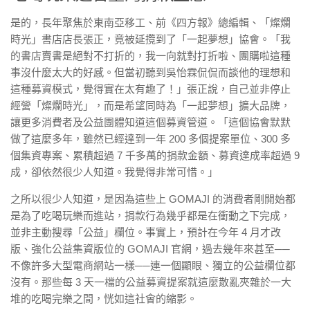
是的，長年聚焦於東南亞移工、前《四方報》總編輯、「燦爛
時光」書店店長張正，竟被延攬到了「一起夢想」協會。「我
的書店賣書是絕對不打折的，我一向就對打折啦、團購啦這種
事沒什麼太大的好感。但當初聽到吳怡霖侃侃而談他的理想和
這種募資模式，覺得實在太有趣了！」張正說，自己並非停止
經營「燦爛時光」，而是希望同時為「一起夢想」擴大品牌，
讓更多消費者及公益團體知道這個募資管道。「這個協會默默
做了這麼多年，雖然已經達到一年 200 多個提案單位、300 多
個集資專案、累積超過 7 千多萬的捐款金額、募資達成率超過 9
成，卻依然很少人知道。我覺得非常可惜。」
之所以很少人知道，是因為這些上 GOMAJI 的消費者剛開始都
是為了吃喝玩樂而進站，捐款行為幾乎都是在衝動之下完成，
並非主動搜尋「公益」欄位。事實上，預計在今年 4 月才改
版、強化公益集資版位的 GOMAJI 官網，過去幾年來甚至──
不像許多大型電商網站一樣──連一個顯眼、獨立的公益欄位都
沒有。那些每 3 天一檔的公益募資提案就這麼散亂夾雜於一大
堆的吃喝完樂之間，恍如這社會的縮影。