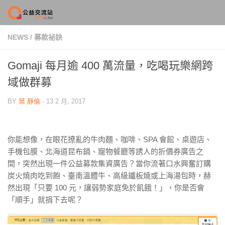
Skip to content
NEWS
/
募款祕訣
Gomaji 每月逾 400 萬流量，吃喝玩樂網跨
域做群募
BY
葉 靜倫
·
13 2 月, 2017
你能想像，在眼花撩亂的牛肉麵、咖啡、SPA 會館、桌遊店、
手機包膜、北海道昆布鍋、寵物餐廳等誘人的折價券廣告之
間，突然出現一件公益募款集資廣告？當你流著口水興奮訂購
炭火燒肉吃到飽、臺南溫體牛、高級鐵板燒或上海湯包時，赫
然出現「只要 100 元，讓弱勢家庭免於飢餓！」，你是否會
「順手」就捐下去呢？