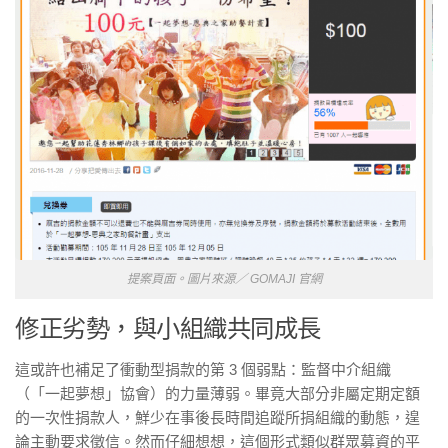
提案頁面。圖片來源／ GOMAJI 官網
修正劣勢，與小組織共同成長
這或許也補足了衝動型捐款的第 3 個弱點：監督中介組織
（「一起夢想」協會）的力量薄弱。畢竟大部分非屬定期定額
的一次性捐款人，鮮少在事後長時間追蹤所捐組織的動態，遑
論主動要求徵信。然而仔細想想，這個形式類似群眾募資的平