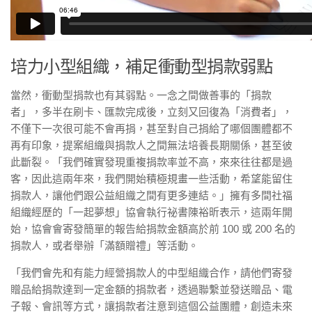
培力小型組織，補足衝動型捐款弱點
當然，衝動型捐款也有其弱點。一念之間做善事的「捐款
者」，多半在刷卡、匯款完成後，立刻又回復為「消費者」，
不僅下一次很可能不會再捐，甚至對自己捐給了哪個團體都不
再有印象，提案組織與捐款人之間無法培養長期關係，甚至彼
此斷裂。「我們確實發現重複捐款率並不高，來來往往都是過
客，因此這兩年來，我們開始積極規畫一些活動，希望能留住
捐款人，讓他們跟公益組織之間有更多連結。」擁有多間社福
組織經歷的「一起夢想」協會執行祕書陳裕昕表示，這兩年開
始，協會會寄發簡單的報告給捐款金額高於前 100 或 200 名的
捐款人，或者舉辦「滿額贈禮」等活動。
「我們會先和有能力經營捐款人的中型組織合作，請他們寄發
贈品給捐款達到一定金額的捐款者，透過聯繫並發送贈品、電
子報、會訊等方式，讓捐款者注意到這個公益團體，創造未來