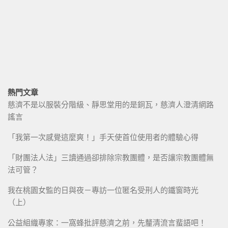
熱門文章
慈濟不是以服裝分階級、靜思堂用的是銅瓦，慈濟人澄清網路
謠言
「我第一次感覺這麼爽！」手天使首位使用者的體驗心得
「財團法人法」三讀通過卻排除宗教團體，是否讓宗教團體無
法可管？
我在桃園女監的日與夜－專訪一位匿名受刑人的鐵窗時光
（上）
公益組織專家：一窩蜂批評慈濟之前，先釐清流言蜚語吧！