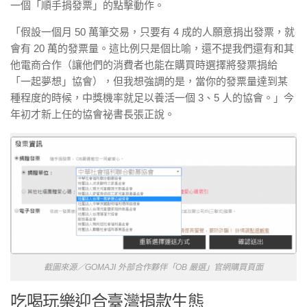
一個「順手捐發票」的點擊動作。
「假設一個月 50 萬筆交易，只要有 4 成的人願意捐出發票，就
會有 20 萬的發票量。這比例只是個比喻，還不提我們還有和其
他電商合作（讓他們的消費者也能在購買時選擇將發票捐給
「一起夢想」協會），但我想強調的是，當你的發票量達到某
種程度的時候，中獎機率就足以養活一個 3、5 人的協會。」今
年初才新上任的協會祕書長張正說。
截圖來源／GOMAJI 外部合作夥伴「OB 嚴選」官網購買頁面
吃喝玩樂迎合臺灣捐款生態