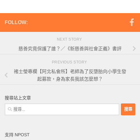
FOLLOW:
NEXT STORY
慈善究竟保護了誰？／《新慈善與社會正義》書評
PREVIOUS STORY
褚士瑩專欄【阿北私會所】老師為了反墮胎向小學生發
起募款，身為家長我該怎麼想？
搜尋站上文章
搜
尋
關
鍵
支持 NPOST
字: