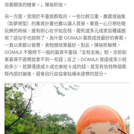
培養關係的機會。」陳裕昕說。
另一方面，受限於平臺族群取向，一些比較沉重、嚴肅或抽象
（如夢想型）的集資計畫也難以讓人買單。畢竟一心只想吃喝
玩樂的時候，誰有耐心在乎如反核、廢死或多元成家這種議題
呢？這似乎也說明了，為什麼 GOMAJI 募款成效最好的專案，
一直以來都以餐費、食物類效果最好。對此，陳裕昕解釋，
GOMAJI 不像時下一般的募資平臺採「全有全無」制，亦即如
果募資不達標就拿不到一毛錢；反之，GOMAJI 是達成多少就
給多少，就算僅達成 6 成也會給 6 成的錢。甚至有些特殊個案
經內部討論後，還會自行由協會貼補未達標的部分。