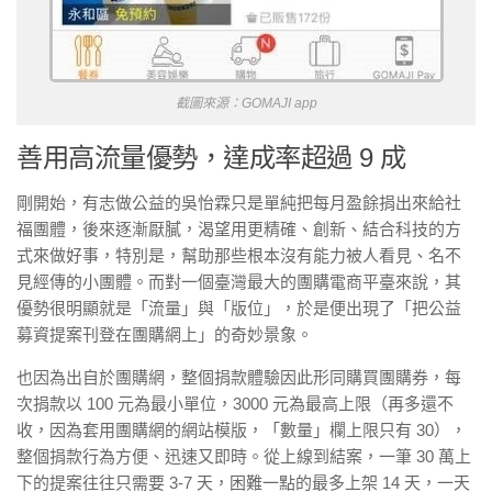
截圖來源：GOMAJI app
善用高流量優勢，達成率超過 9 成
剛開始，有志做公益的吳怡霖只是單純把每月盈餘捐出來給社
福團體，後來逐漸厭膩，渴望用更精確、創新、結合科技的方
式來做好事，特別是，幫助那些根本沒有能力被人看見、名不
見經傳的小團體。而對一個臺灣最大的團購電商平臺來說，其
優勢很明顯就是「流量」與「版位」，於是便出現了「把公益
募資提案刊登在團購網上」的奇妙景象。
也因為出自於團購網，整個捐款體驗因此形同購買團購券，每
次捐款以 100 元為最小單位，3000 元為最高上限（再多還不
收，因為套用團購網的網站模版，「數量」欄上限只有 30），
整個捐款行為方便、迅速又即時。從上線到結案，一筆 30 萬上
下的提案往往只需要 3-7 天，困難一點的最多上架 14 天，一天