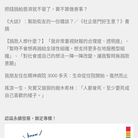
把錢捐給慈濟就不管了，算不算做善事？
《大誌》：幫助街友的一份雜誌？／《社企是門好生意？》書
摘
【捐款人想什麼？】「我非常重視財報的合理度、透明度」、
「暫時不會想再捐給全球性組織，想支持更多在地服務型組
織」、「對社會或自己的想法一陣一陣改變，讓我暫時無捐款
意願」
我朋友住在精神病院 3000 多天：生命從住院開始，戞然而止
搖滾一生、充實又狼狽的樹木希林：「人都會死，至少要死成
自己喜歡的樣子。」
認識永續發展，鎖定專欄！