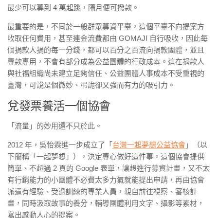
最少可以募到 4 萬起跳，隔月便可撥款。
最重要的是，不同於一般群眾募資平臺，這個平臺不向提案方
收取任何費用，甚至連金流費都由 GOMAJI 自行吸收，因此每
個捐款人捐的每一分錢，都可以百分之百流向捐款團體，並且
專款專用，不會有部分成為公益團體的行政成本。這在捐款人
與社福組織尚未建立足夠信任、公益團體人事成本不受重視的
臺灣，可說是個微妙、弔詭卻又強而有力的吸引力。
兌發票養活一個協會
「流量」的妙用還不只於此。
2012 年，吳怡霖進一步成立了「
台灣一起夢想公益協會
」（以
下簡稱「一起夢想」），決定專心做好這件事。這個協會提供
簡單、不超過 2 頁的 Google 表單，讓想進行募資計畫，又不太
有行銷能力的小團體不必費太多力氣就能提出申請，再由協會
派遣有經驗、受過訓練的專業人員，親自前往視察、審核計
畫，同時汲取故事的養分，輔導團體利用文字、攝影等素材，
寫出感動人心的提案。