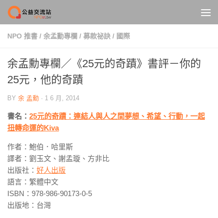
Skip to content
NPO 推書
/
余孟勳專欄
/
募款祕訣
/
國際
余孟勳專欄／《25元的奇蹟》書評－你的
25元，他的奇蹟
BY
余 孟勳
·
1 6 月, 2014
書名：
25元的奇蹟：連結人與人之間夢想、希望、行動，一起
扭轉命運的Kiva
作者：鮑伯．哈里斯
譯者：劉玉文、謝孟璇、方非比
出版社：
好人出版
語言：繁體中文
ISBN：978-986-90173-0-5
出版地：台灣