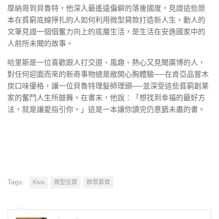
摩納哥到貝魯特，他深入最遙遠偏僻的落後國度，見證這些原
本在貧窮底線掙扎的人如何利用微型貸款打造新人生。動人的
文筆見證一個個奮力向上的底層生活，是生活在安逸國家中的
人前所未聞的故事。
哈里斯是一位喜歡跟人打交道、風趣、熱心又見聞廣博的人，
對任何迎面而來的新奇事物總是敞開心胸體驗──在肯亞品嘗木
炭口味優格，讓一位貝魯特理髮師理頭──並深受這些貧窮創業
家的奮鬥人生所鼓舞。在書末，他說：「想找到幸福的最好方
法，就是讓愛指引你。」這是一本讓你讀完仍意猶未盡的書。
Tags:
Kiva
微型信貸
群眾募資