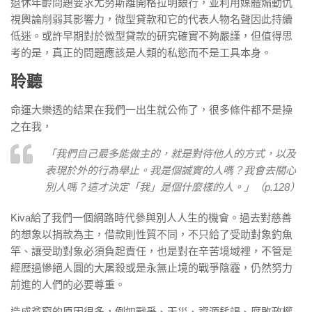
退休年齡問題要求尤努斯離開格拉明銀行，並利用媒體煽動仇
視輿論削弱其影響力，微型貸款和它的代表人物名聲因此持續
低迷。或許早期對於微型貸款的研究確實不夠嚴謹，但值得思
考的是，真正的問題應該是人類的私慾而不是工具本身。
聆聽
命運大樂透的結果在我們一出生就公佈了，很多條件都不是操
之在我，
「我們自己最多能做主的，就是對待他人的方式，以及
表現於外的行為舉止。我是個誠實的人嗎？我會去關心
別人嗎？這才決定「我」是個什麼樣的人。」（p.128）
Kiva給了我們一個網路時代參與別人人生的機會。過去對慈善
的想象以捐款為主，借款則性質不同，不只給了受助對象釣魚
竿、讓受助對象必須負起責任，也是對在辛苦境域裡，不管是
經歴過慘絕人圜的大屠殺或是永無止境的戰爭陰霾，仍然努力
前進的人們的必要尊重。
造成貧窮的原因很多，例如戰爭、天災、資源耗竭、腐敗政權