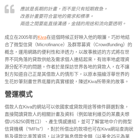
應該是長期的計畫，而不是只有短期救急。
改善計畫要符合當地的需求和標準。
兩造之間要能直接溝通，金錢的用途和流向要透明。
成立在2005年的
Kiva
在這個時候正好映入他的眼簾，巧妙地結
合了微型信貸（Microfinance）及群眾募資（Crowdfunding）的
概念，運用網路的便利性和滲透力，以故事敘述的方式將在世
界不同角落的貸款供給及需求個人連結起來，有效率地處理資
源分配不均的問題。作者於是探訪世界各地的貸款人，在不讓
對方知道自己正是其借款人的情形下，以原本描繪浮華世界的
生花妙筆刻畫世界底層的真實樣貌，陳述Kiva所帶來的故事。
營運模式
借款人在Kiva的網站可以依國家或貸款用途等條件篩選對象，
直接閱讀貸款人的相關計畫及資料（例如玻利維亞的某農夫想
借US$250買牲口）、產生情感連結，並可了解當地中介的微型
信貸機構（“MFIs”），對於所借出的款項也可在Kiva網站查詢狀
態及還款比率等資訊，以決定無息借款金額（以美金25元為單