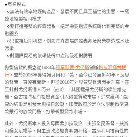
●
商業模式
○
無法有效率地經銷產品、發展不同且具互補性的生意，一窩
蜂地複製相同模式
○
要打造完整的經濟體系，還是需要過渡系統轉化到完整的金
融體系
○
只重視短期利益，例如花卉農場的殺蟲劑及廢棄物造成水源
污染
○
對國際貿易的依賴使得中產階級相對脆弱
微型信貸的概念從1983年
穆罕默德·尤努斯
創辦
格拉明鄉村銀
行
，並於2006年獲得諾貝爾和平獎，至今已發展近40年。反思
的聲音一直沒有間斷，但從2010年外界質疑聲浪開始升高，甚
至針對尤努斯個人而來（註3），其關鍵是尤努斯的學生維克
蘭‧亞古拉將私有投機資金引入微型貸款巿場，追求獲利而超
貸的結果是引發大規模自殺潮。印度政府於是立法限制微型貸
款銀行的放款門檻，打擊微型貸款巿場。
此外，尤努斯本人投入母國孟加拉政治，主張全民監督、扶貧
和婦女賦權等，與主流政治權貴明顯杆格。當局利用技術性的