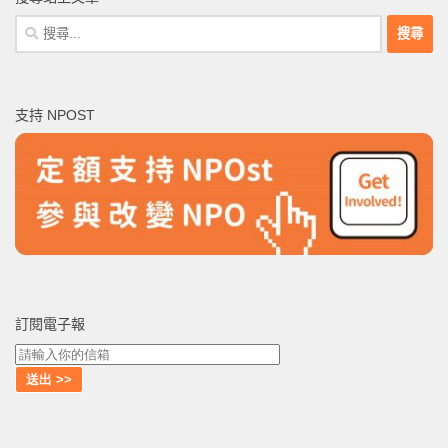
搜
尋
關
鍵
支持 NPOST
字:
訂閱電子報