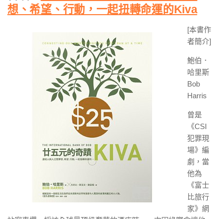
想、希望、行動，一起扭轉命運的Kiva
[本書作
者簡介]
鮑伯．
哈里斯
Bob
Harris
曾是
《CSI
犯罪現
場》編
劇，當
他為
《富士
比旅行
家》網