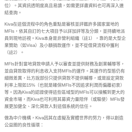
位）。其資訊透明度高且易讀，如需更詳盡資料也可再深入連
結查詢。
Kiva在這個流程中的角色重點是審核並評鑑許多國家當地的
MFIs，依其自訂的七大項目予以詳加評等及分類，並持續地派
員到現地訪視。Kiva本身是非營利組織（註1），靠的是大型企
業贊助（如Visa）及小額捐款運作，並不從借貸流程中獲利
（註2）。
MFIs針對當地貸款申請人予以審查並提供財務及創業輔導等，
並由貸款取得的利息收入支持MFIs的運作。其運作的型態仍有
細微差異，比方說部份只提供貸款不提供輔導，或是設定貸款
利率上限如15%（也就是確保MFIs不因追求利潤而偏離初衷）
等。因為Kiva的認證使得這些區域型的MFIs可以接觸到更大的
資金巿場，而Kiva也可利用其募資力量陪伴（或驅使）MFIs發
展更加健全、深化貸款人對這個系統的信任。
做為中介機構，Kiva因其在虛擬及實體世界的努力，得以創造
公益圈的良性循環：