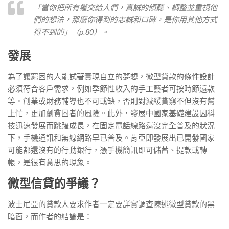
「當你把所有權交給人們，真誠的傾聽、調整並重視他
們的想法，那麼你得到的忠誠和口碑，是你用其他方式
得不到的」（p.80）。
發展
為了讓窮困的人能試著實現自立的夢想，微型貸款的條件設計
必須符合客戶需求，例如季節性收入的手工藝者可按時節還款
等。創業或財務輔導也不可或缺，否則對減緩貧窮不但沒有幫
上忙，更加劇貧困者的風險。此外，發展中國家基礎建設因科
技迅速發展而跳躍成長，在固定電話線路還沒完全普及的狀況
下，手機通訊和無線網路早已普及。肯亞即發展出已開發國家
可能都還沒有的行動銀行，憑手機簡訊即可儲蓄、提款或轉
帳，是很有意思的現象。
微型信貸的爭議？
波士尼亞的貸款人要求作者一定要詳實調查陳述微型貸款的黑
暗面，而作者的結論是：