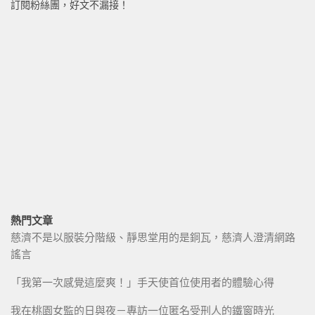
訂閱粉絲團，好文不漏接！
熱門文章
慈濟不是以服裝分階級、靜思堂用的是銅瓦，慈濟人澄清網路
謠言
「我第一次感覺這麼爽！」手天使首位使用者的體驗心得
我在桃園女監的日與夜－專訪一位匿名受刑人的鐵窗時光