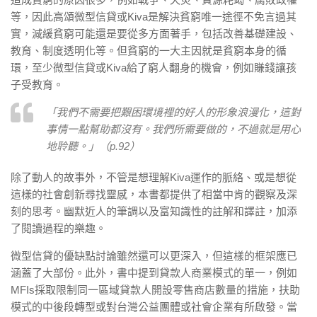
等，因此高頌微型信貸或Kiva是解決貧窮唯一途徑不免言過其
實，減緩貧窮可能還是要從多方面著手，包括改善基礎建設、
教育、制度透明化等。但貧窮的一大主因就是貧窮本身的循
環，至少微型信貸或Kiva給了窮人翻身的機會，例如賺錢讓孩
子受教育。
「我們不需要把艱困環境裡的好人的形象浪漫化，這對
事情一點幫助都沒有。我們所需要做的，不過就是用心
地聆聽。」（p.92）
除了動人的故事外，不管是想理解Kiva運作的脈絡、或是想從
這樣的社會創新尋找靈感，本書都提供了相當中肯的觀察及深
刻的思考。幽默近人的筆調以及富知識性的註解和譯註，加添
了閱讀過程的樂趣。
微型信貸的優缺點討論雖然還可以更深入，但這樣的框架應已
涵蓋了大部份。此外，書中提到貸款人商業模式的單一，例如
MFIs採取限制同一區域貸款人開設零售商店數量的措施，扶助
模式的中後段轉型或對台灣公益團體或社會企業有所啟發。當