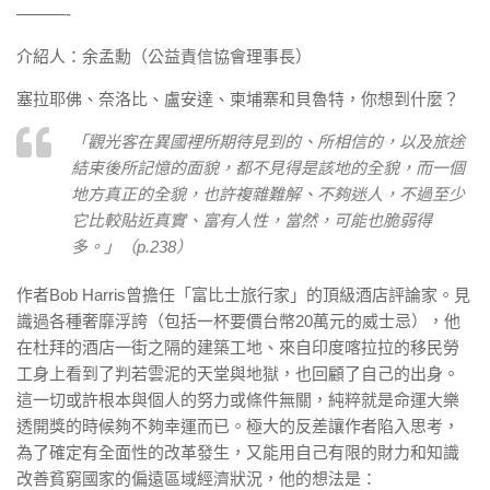
———-
介紹人：余孟勳（公益責信協會理事長）
塞拉耶佛、奈洛比、盧安達、柬埔寨和貝魯特，你想到什麼？
「觀光客在異國裡所期待見到的、所相信的，以及旅途
結束後所記憶的面貌，都不見得是該地的全貌，而一個
地方真正的全貌，也許複雜難解、不夠迷人，不過至少
它比較貼近真實、富有人性，當然，可能也脆弱得
多。」（p.238）
作者Bob Harris曾擔任「富比士旅行家」的頂級酒店評論家。見
識過各種奢靡浮誇（包括一杯要價台幣20萬元的威士忌），他
在杜拜的酒店一街之隔的建築工地、來自印度喀拉拉的移民勞
工身上看到了判若雲泥的天堂與地獄，也回顧了自己的出身。
這一切或許根本與個人的努力或條件無關，純粹就是命運大樂
透開獎的時候夠不夠幸運而已。極大的反差讓作者陷入思考，
為了確定有全面性的改革發生，又能用自己有限的財力和知識
改善貧窮國家的偏遠區域經濟狀況，他的想法是：