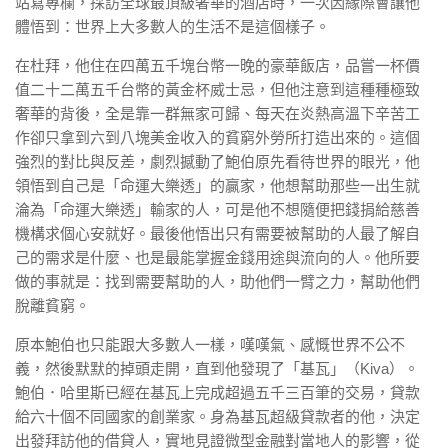
站寫專欄，採訪全球最頂級奢華的酒店時，一次因緣際會讓他
體悟到：世界上大多數人的生活不是這個樣子。
在杜拜，他住在四萬五千塊台幣一晚的豪華飯店，品嘗一杯價
值二十二萬五千台幣的黃金杯威士忌，但他注意到這種種極致
奢華的背後，全是靠一群無家可歸、每天在炎熱高溫下辛苦工
作卻只拿到六到八塊美金收入的貧窮外勞所打造出來的。這個
強烈的對比與反差，劇烈撼動了鮑伯原先看待世界的眼光，他
領悟到自己是「命運大樂透」的贏家，他想幫助那些一出生就
淪為「命運大樂透」輸家的人，可是他不想隨便把錢捐給慈善
機構求個心安就好。最後他悟出只有需要被幫助的人最了解自
己的需求是什麼、也是最能掌握金錢用途與流向的人。他所要
做的事就是：找到需要幫助的人，助他們一臂之力，幫助他們
脫離貧窮。
原本鮑伯也只能跟大多數人一樣，嘆嘆氣、感慨世界不公不
義，然後默默的掉頭走開，直到他發現了「基瓦」（Kiva）。
鮑伯．哈里斯已經在基瓦上完成超過五千三百筆的交易，貸款
給六十個不同國家的創業家。身為基瓦超級貸款者的他，決定
出發拜訪他的借貸人，實地見證微型金融對當地人的影響，從