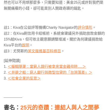
然也可以不用想那麼多，只需要知道：美金25元或許對我們是
無關痛癢的小錢，卻可能是別人開啟奇蹟的鑰匙。
註1：Kiva在公益評等機構Charity Navigator的
評分情形
。
註2：在Kiva刷信用卡結帳前，系統會建議另外捐助放款金額的
15%給Kiva，但可依主觀意願調整增減。關於為何建議捐款給
Kiva平台的
說明
。
註3：尤努斯的
英文版維基百科條目
。
[延伸閱讀]
1.
＜編輯隨筆：當窮人銀行被拿來當金雞母時….＞
2.
＜井邊之蛙：窮人銀行與微型信貸的「台灣落差」＞
3.
＜社會企業的反思＞
—————
書名：
25元的奇蹟：連結人與人之間夢