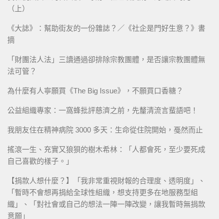
（上）
《大誌》：幫助街友的一份雜誌？／《社企是門好生意？》書
摘
「財團法人法」三讀通過卻排除宗教團體，是否讓宗教團體無
法可管？
為什麼有人寧願買《The Big Issue》，不願買口香糖？
公益組織專家：一窩蜂批評慈濟之前，先釐清流言蜚語吧！
我朋友住在精神病院 3000 多天：生命從住院開始，戞然而止
搖滾一生、充實又狼狽的樹木希林：「人都會死，至少要死成
自己喜歡的樣子。」
【捐款人想什麼？】「我非常重視財報的合理度、透明度」、
「暫時不會想再捐給全球性組織，想支持更多在地服務型組
織」、「對社會或自己的想法一陣一陣改變，讓我暫時無捐款
意願」