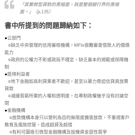
「其實微型貸款的黑暗面，就是整個銀行界的黑暗
面。」（p.135）
書中所提到的問題歸納如下：
●
公部門
○
缺乏中央管理的信用審核機構，MFIs很難審查借款人的償債
能力
○
政府的公權力不彰或政局不穩定，缺乏基本的規範或保障機
制
●
既得利益者
○
地下金融如高利貸業者不歡迎，甚至以暴力脅迫信貸員放棄
貸款
○
減緩貧窮所需的人權和透明度，在專制政權幾乎沒有討論空
間
●
金融機構
○
放款機構本身只以營利為目的無限度擴張放款，不重視客戶
教育及風險控管，造成超貸及超借
○
有利可圖吸引微型金融機構及投機資金惡性競爭