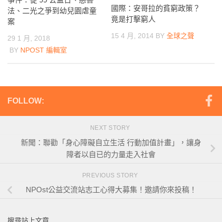
國際：安哥拉的貧窮政策？
法、二光之爭到幼兒園虐童
竟是打擊窮人
案
15 4 月, 2014
BY
全球之聲
29 1 月, 2018
BY
NPOST 編輯室
FOLLOW:
NEXT STORY
新聞：聯勸「身心障礙自立生活 行動加值計畫」，讓身
障者以自已的力量走入社會
PREVIOUS STORY
NPOst公益交流站志工心得大募集！邀請你來投稿！
搜尋站上文章