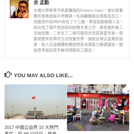
余 孟勳
木柵大學畢業不熱衷賺錢的finance major，會計師事
務所查帳員每年考績第一名卻離職跑去環島及志工。
到鹿特丹唸MBA背包了十三國，學習從脈絡看人生。
回台找了個不用加班的財務主管工作，跟老婆約會三
次就結婚，二年生了二個可愛的女兒認真當宅爸。想
要用更有效率的方式改變世界，發起台灣公益責信協
會，投入公益團體財務透明及治理能力基礎建設。擅
長思考說話寫字解決問題及三國志。
YOU MAY ALSO LIKE...
2017 中國公益界 10 大熱門
事件：從 99 公益日、慈善