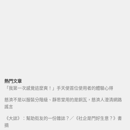
熱門文章
「我第一次感覺這麼爽！」手天使首位使用者的體驗心得
慈濟不是以服裝分階級、靜思堂用的是銅瓦，慈濟人澄清網路
謠言
《大誌》：幫助街友的一份雜誌？／《社企是門好生意？》書
摘