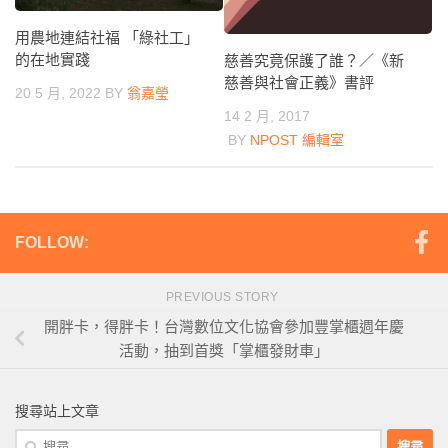
用農地連結社福 「綠社工」
的在地實踐
慈善究竟保護了誰？／《新
慈善與社會正義》書評
20 5 月, 2022
BY
翁嘉瑩
14 2 月, 2017
BY
NPOST 編輯室
FOLLOW:
PREVIOUS STORY
開胖卡，得胖卡！台灣數位文化協會參加豐掌櫃週年慶
活動，抽到首獎「掌櫃發財車」
搜尋站上文章
搜