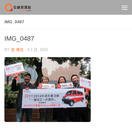
Skip to content
IMG_0487
IMG_0487
BY
張 傳佳
·
4 2 月, 2015