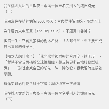
我在桃園女監的日與夜－專訪一位匿名受刑人的鐵窗時光
（上）
我朋友住在精神病院 3000 多天：生命從住院開始，戞然而止
為什麼有人寧願買《The Big Issue》，不願買口香糖？
搖滾一生、充實又狼狽的樹木希林：「人都會死，至少要死成
自己喜歡的樣子。」
【捐款人想什麼？】「我非常重視財報的合理度、透明度」、
「暫時不會想再捐給全球性組織，想支持更多在地服務型組
織」、「對社會或自己的想法一陣一陣改變，讓我暫時無捐款
意願」
每逢災難必討伐？紅十字會：網路傳言一次澄清
我在桃園女監的日與夜－專訪一位匿名受刑人的鐵窗時光
（下）