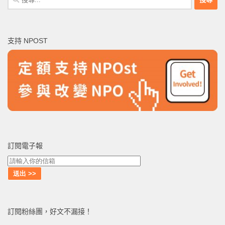
尋
關
鍵
支持 NPOST
字:
訂閱電子報
訂閱粉絲團，好文不漏接！