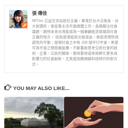
張 傳佳
NPOst 公益交流站前任主編。畢業於台大公衛系、台
大新聞所，曾從事主流平面媒體工作，長期關注社會
議題，期待未來台灣能成為一個兼顧經濟發展與社會
正義的地方。 因為是理組與文組混血，故追求理性與
感性的平衡；發現社會之中有 100 個平行宇宙，希望
可為宇宙之間搭幾座橋。不斷重新思考公民社會的政
府、企業、公民的關係，期待看待或參與孵化更多具
影響力的社會創新，尤其是因應網路科技時代的新方
式。
YOU MAY ALSO LIKE...