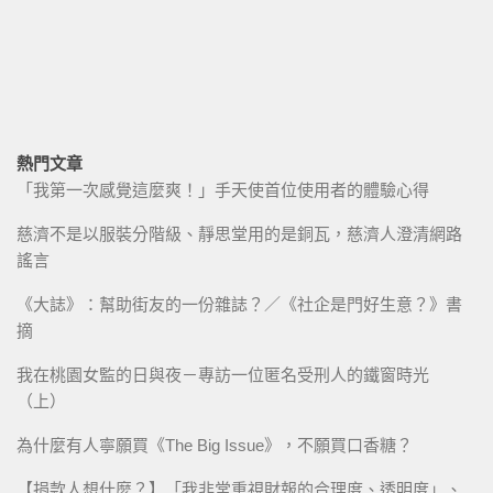
熱門文章
「我第一次感覺這麼爽！」手天使首位使用者的體驗心得
慈濟不是以服裝分階級、靜思堂用的是銅瓦，慈濟人澄清網路
謠言
《大誌》：幫助街友的一份雜誌？／《社企是門好生意？》書
摘
我在桃園女監的日與夜－專訪一位匿名受刑人的鐵窗時光
（上）
為什麼有人寧願買《The Big Issue》，不願買口香糖？
【捐款人想什麼？】「我非常重視財報的合理度、透明度」、