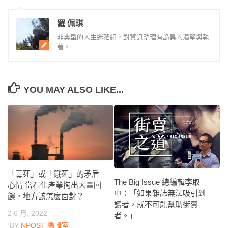
羅 佩琪
非典型的人生迷茫組，對資訊整理有詭異的渴望與執
著。
YOU MAY ALSO LIKE...
「毒死」或「餓死」的矛盾
The Big Issue 總編輯李取
心情 當石化產業掏出大量回
中：「如果雜誌無法吸引到
饋，地方該怎麼面對？
讀者，就不可能幫助街賣
2 6 月, 2022
者。」
BY
NPOST 編輯室