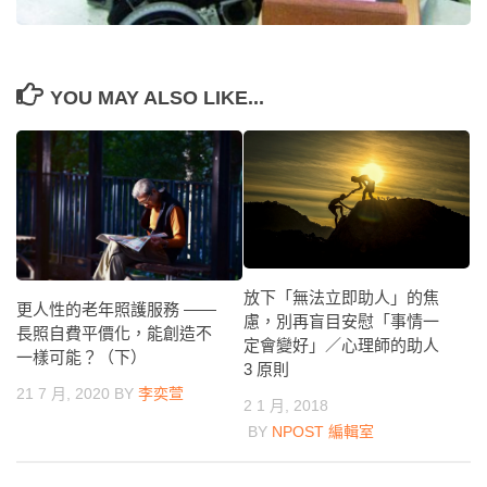
YOU MAY ALSO LIKE...
放下「無法立即助人」的焦
更人性的老年照護服務 ——
慮，別再盲目安慰「事情一
長照自費平價化，能創造不
定會變好」／心理師的助人
一樣可能？（下）
3 原則
21 7 月, 2020
BY
李奕萱
2 1 月, 2018
BY
NPOST 編輯室