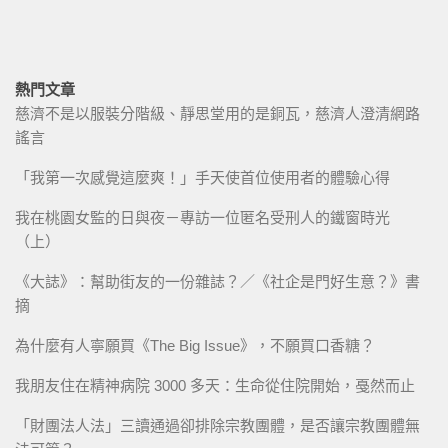
熱門文章
慈濟不是以服裝分階級、靜思堂用的是銅瓦，慈濟人澄清網路
謠言
「我第一次感覺這麼爽！」手天使首位使用者的體驗心得
我在桃園女監的日與夜－專訪一位匿名受刑人的鐵窗時光
（上）
《大誌》：幫助街友的一份雜誌？／《社企是門好生意？》書
摘
為什麼有人寧願買《The Big Issue》，不願買口香糖？
我朋友住在精神病院 3000 多天：生命從住院開始，戞然而止
「財團法人法」三讀通過卻排除宗教團體，是否讓宗教團體無