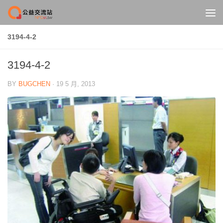
Skip to content
3194-4-2
3194-4-2
BY
BUGCHEN
·
19 5 月, 2013