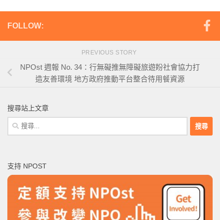
FOLLOW:
PREVIOUS STORY
NPOst 週報 No. 34：行無礙推無障礙旅遊盼社會協力打
造友善環境 地方政府推動平台整合待用餐資源
搜尋站上文章
搜
尋
關
鍵
支持 NPOST
字: