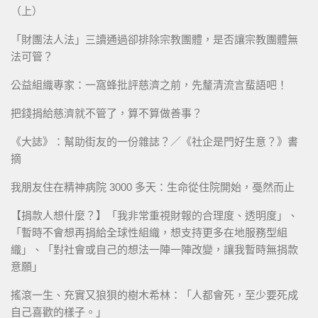
（上）
「財團法人法」三讀通過卻排除宗教團體，是否讓宗教團體無
法可管？
公益組織專家：一窩蜂批評慈濟之前，先釐清流言蜚語吧！
把錢捐給慈濟就不管了，算不算做善事？
《大誌》：幫助街友的一份雜誌？／《社企是門好生意？》書
摘
我朋友住在精神病院 3000 多天：生命從住院開始，戞然而止
【捐款人想什麼？】「我非常重視財報的合理度、透明度」、
「暫時不會想再捐給全球性組織，想支持更多在地服務型組
織」、「對社會或自己的想法一陣一陣改變，讓我暫時無捐款
意願」
搖滾一生、充實又狼狽的樹木希林：「人都會死，至少要死成
自己喜歡的樣子。」