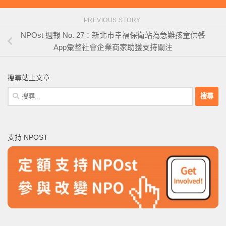
PREVIOUS STORY
NPOst 週報 No. 27：新北市幸福保衛站為急難孩童供餐
App彙整社會企業商家助獲支持關注
搜尋站上文章
搜
尋
關
鍵
支持 NPOST
字: