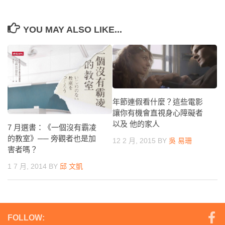
YOU MAY ALSO LIKE...
年節連假看什麼？這些電影
讓你有機會直視身心障礙者
以及 他的家人
7 月選書：《一個沒有霸凌
的教室》── 旁觀者也是加
12 2 月, 2015
BY
吳 易珊
害者嗎？
1 7 月, 2014
BY
邱 文凱
FOLLOW: