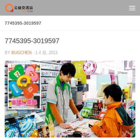
Skip to content
7745395-3019597
7745395-3019597
BY
BUGCHEN
·
1 4 月, 2013