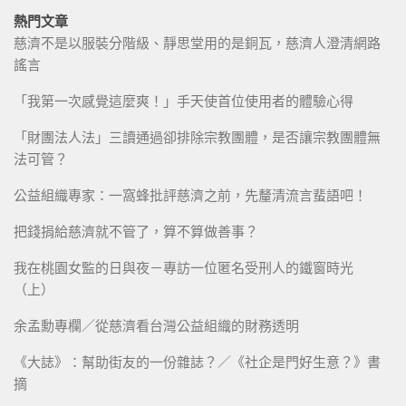
熱門文章
慈濟不是以服裝分階級、靜思堂用的是銅瓦，慈濟人澄清網路
謠言
「我第一次感覺這麼爽！」手天使首位使用者的體驗心得
「財團法人法」三讀通過卻排除宗教團體，是否讓宗教團體無
法可管？
公益組織專家：一窩蜂批評慈濟之前，先釐清流言蜚語吧！
把錢捐給慈濟就不管了，算不算做善事？
我在桃園女監的日與夜－專訪一位匿名受刑人的鐵窗時光
（上）
余孟勳專欄／從慈濟看台灣公益組織的財務透明
《大誌》：幫助街友的一份雜誌？／《社企是門好生意？》書
摘