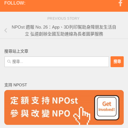
FOLLOW:
PREVIOUS STORY
NPOst 週報 No. 26：App、3D列印幫助身障朋友生活自
立 弘道創辦全國互助連線為長者圓夢服務
搜尋站上文章
搜
尋
關
鍵
支持 NPOST
字: