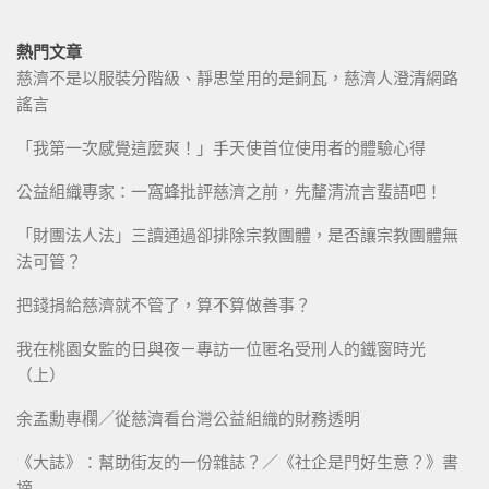
熱門文章
慈濟不是以服裝分階級、靜思堂用的是銅瓦，慈濟人澄清網路
謠言
「我第一次感覺這麼爽！」手天使首位使用者的體驗心得
公益組織專家：一窩蜂批評慈濟之前，先釐清流言蜚語吧！
「財團法人法」三讀通過卻排除宗教團體，是否讓宗教團體無
法可管？
把錢捐給慈濟就不管了，算不算做善事？
我在桃園女監的日與夜－專訪一位匿名受刑人的鐵窗時光
（上）
余孟勳專欄／從慈濟看台灣公益組織的財務透明
《大誌》：幫助街友的一份雜誌？／《社企是門好生意？》書
摘