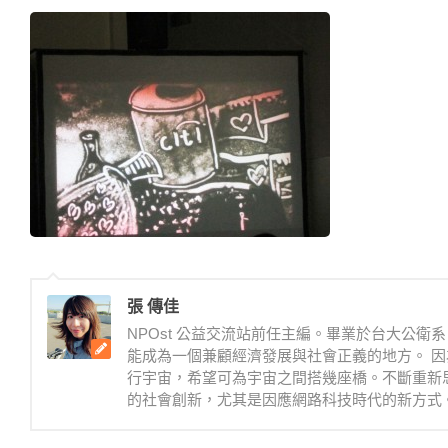
張 傳佳
NPOst 公益交流站前任主編。畢業於台大公
能成為一個兼顧經濟發展與社會正義的地方。 因
行宇宙，希望可為宇宙之間搭幾座橋。不斷重新
的社會創新，尤其是因應網路科技時代的新方式