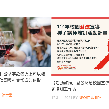
】公益募款餐會上可以喝
值觀與社會常識如何取
【活動幫推】愛滋防治校園宣
師培訓工作坊
Y
褚士瑩
17 3 月, 2021
BY
NPOST 編輯室