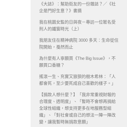
《大誌》：幫助街友的一份雜誌？／《社
企是門好生意？》書摘
我在桃園女監的日與夜－專訪一位匿名受
刑人的鐵窗時光（上）
我朋友住在精神病院 3000 多天：生命從住
院開始，戞然而止
為什麼有人寧願買《The Big Issue》，不
願買口香糖？
搖滾一生、充實又狼狽的樹木希林：「人
都會死，至少要死成自己喜歡的樣子。」
【捐款人想什麼？】「我非常重視財報的
合理度、透明度」、「暫時不會想再捐給
全球性組織，想支持更多在地服務型組
織」、「對社會或自己的想法一陣一陣改
變，讓我暫時無捐款意願」