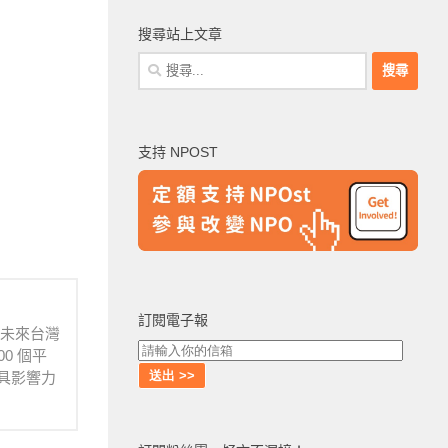
搜尋站上文章
搜
尋
關
鍵
支持 NPOST
字:
訂閱電子報
待未來台灣
0 個平
具影響力