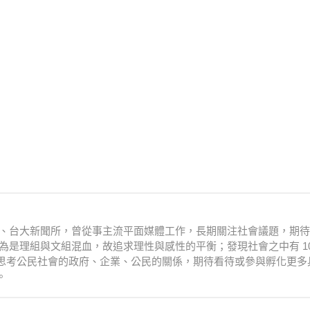
衛系、台大新聞所，曾從事主流平面媒體工作，長期關注社會議題，期
為是理組與文組混血，故追求理性與感性的平衡；發現社會之中有 10
思考公民社會的政府、企業、公民的關係，期待看待或參與孵化更多
。