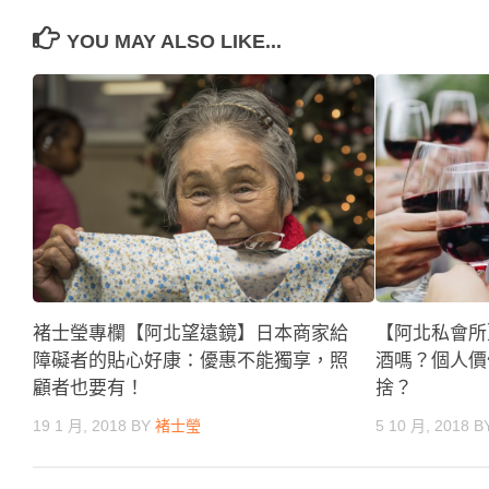
YOU MAY ALSO LIKE...
【阿北私會所
褚士瑩專欄【阿北望遠鏡】日本商家給
酒嗎？個人價
障礙者的貼心好康：優惠不能獨享，照
捨？
顧者也要有！
5 10 月, 2018
B
19 1 月, 2018
BY
褚士瑩