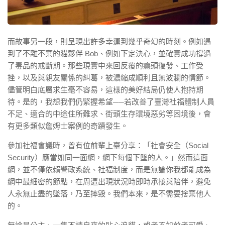
而故事另一段，則呈現出許多幸運到幾乎奇幻的時刻。例如遇
到了不離不棄的貓夥伴 Bob、例如下定決心，並確實成功撐過
了毒品的戒斷期。那些現實中來回反覆的癮頭復發、工作受
挫，以及與親友關係的糾葛，被濃縮成順利且無波瀾的情節。
儘管明白底層求生毫不容易，這樣的美好結局仍使人抱持期
待。是的，我想我們仍緊握希望──若改善了臺灣社福體制人員
不足、適合的中途住所難求、街頭生存環境惡劣等困境後，會
有更多類似詹姆士案例的奇蹟發生。
參加社福會議時，曾有位前輩上臺分享：「社會安全（Social
Security）應當如同一面網，網下每個下墜的人。」然而這面
網，並不僅依賴警政系統、社福制度，而是無論你我都能成為
網中最細密的節點，在周遭出現狀況時即時承接與陪伴，避免
人永無止盡的墜落，乃至摔毀。我們本來，是不需要捨棄他人
的。