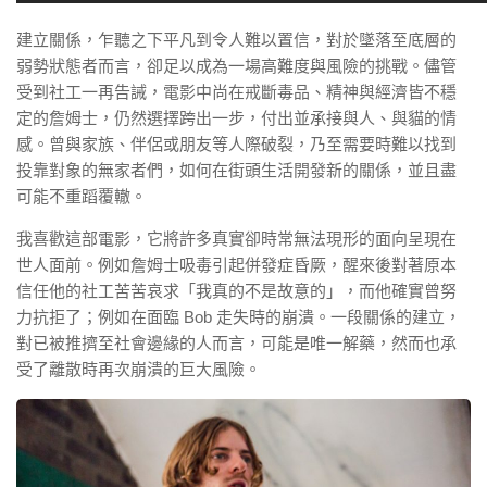
建立關係，乍聽之下平凡到令人難以置信，對於墜落至底層的
弱勢狀態者而言，卻足以成為一場高難度與風險的挑戰。儘管
受到社工一再告誡，電影中尚在戒斷毒品、精神與經濟皆不穩
定的詹姆士，仍然選擇跨出一步，付出並承接與人、與貓的情
感。曾與家族、伴侶或朋友等人際破裂，乃至需要時難以找到
投靠對象的無家者們，如何在街頭生活開發新的關係，並且盡
可能不重蹈覆轍。
我喜歡這部電影，它將許多真實卻時常無法現形的面向呈現在
世人面前。例如詹姆士吸毒引起併發症昏厥，醒來後對著原本
信任他的社工苦苦哀求「我真的不是故意的」，而他確實曾努
力抗拒了；例如在面臨 Bob 走失時的崩潰。一段關係的建立，
對已被推擠至社會邊緣的人而言，可能是唯一解藥，然而也承
受了離散時再次崩潰的巨大風險。