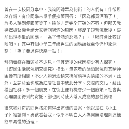
曾在一次校園分享中，我詢問聽眾為何街上的人們有工作卻難
以存錢，有位同學未舉手便搶著回答：「因為都買酒喝了！」
許多人聽到便跟著笑了。這並非是完全正確的答案，但那天我
選擇抓緊機會請大家猜測喝酒的原因。經歷了短暫沉默後，臺
前出現零散的回應，「為了借酒澆愁嗎？」、「喝醉會比較好
睡吧。」其中有個小學三年級男生的回應讓我至今仍印象深
刻：「為了要過得快樂一點！」
菸酒毒癮在街頭並不少見，但其背後的成因卻少有人探究。
《遊民生活狀況調查研究》指出，無家者的酗酒狀況與其精神
困擾有所相關，不少人透過酒精來排解精神與情緒的不適。此
外，互請菸酒也成為底層社會中彼此分享、交際的文化，藉此
穩固社群，多一個朋友，在街上便有機會少一個麻煩。社會與
心理層面得到的寄託，卻也同時使人落入成癮的惡性循環。
後來我好奇詢問男孩如何得出這樣的答案，他說是在《小王
子》裡讀到。男孩看著我，似乎不明白大人為何無法理解這樣
簡單易懂的道理。