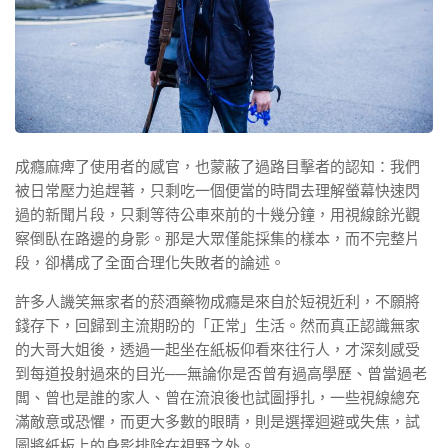
成癮麻痺了使用者的感官，也蒙蔽了過路目擊者的認知：我們
被日常壓力追趕著，只剩吃一個便當的時間去理解螢幕快速閃
過的新聞片段，只剩等待公車來前的十幾分鐘，用視線餘光觀
察倒臥在路邊的身影。那是大眾僅能採集的樣本，而不完整片
段，卻構成了全面合理化失敗者的論述。
許多人譏笑無家者的菸酒藥物成癮是來自於短視近利，不願將
錢存下，回歸到主流期盼的「正常」生活。然而真正認識無家
的大哥大姐後，透過一起坐在紙板仰看來往行人，才深刻感受
到每道投射過來的目光──無論你是否曾有過高學歷、曾當過老
闆、曾也是誰的家人、曾在流浪後也試圖掙扎，一些視線總充
滿敵意或恐懼，而更大多數的眼睛，則是選擇迴避或失焦，試
圖將紙板上的身影排除在視野之外。