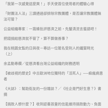
「我第一次感覺這麼爽！」手天使首位使用者的體驗心得
「財團法人法」三讀通過卻排除宗教團體，是否讓宗教團體無
法可管？
公益組織專家：一窩蜂批評慈濟之前，先釐清流言蜚語吧！
把錢捐給慈濟就不管了，算不算做善事？
我在桃園女監的日與夜－專訪一位匿名受刑人的鐵窗時光
（上）
余孟勳專欄／從慈濟看台灣公益組織的財務透明
【被歧視的歷史】中古歐洲地位獨特的「活死人」──痲瘋病患
者
《大誌》：幫助街友的一份雜誌？／《社企是門好生意？》書
摘
【捐款人想什麼？】收到認養孩童的信能維持捐款動力、負面