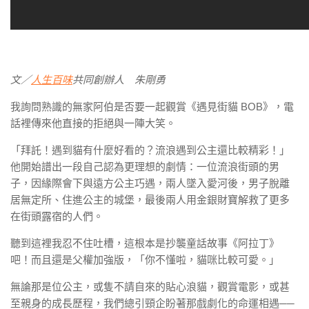
文／
人生百味
共同創辦人 朱剛勇
我詢問熟識的無家阿伯是否要一起觀賞《遇見街貓 BOB》，電
話裡傳來他直接的拒絕與一陣大笑。
「拜託！遇到貓有什麼好看的？流浪遇到公主還比較精彩！」
他開始譜出一段自己認為更理想的劇情：一位流浪街頭的男
子，因緣際會下與遠方公主巧遇，兩人墜入愛河後，男子脫離
居無定所、住進公主的城堡，最後兩人用金銀財寶解救了更多
在街頭露宿的人們。
聽到這裡我忍不住吐槽，這根本是抄襲童話故事《阿拉丁》
吧！而且還是父權加強版，「你不懂啦，貓咪比較可愛。」
無論那是位公主，或隻不請自來的貼心浪貓，觀賞電影，或甚
至親身的成長歷程，我們總引頸企盼著那戲劇化的命運相遇──