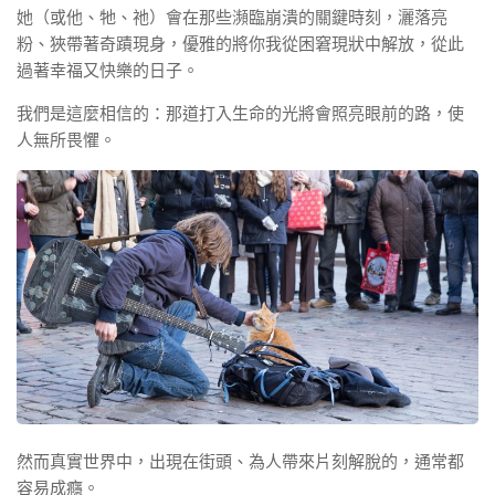
她（或他、牠、祂）會在那些瀕臨崩潰的關鍵時刻，灑落亮
粉、狹帶著奇蹟現身，優雅的將你我從困窘現狀中解放，從此
過著幸福又快樂的日子。
我們是這麼相信的：那道打入生命的光將會照亮眼前的路，使
人無所畏懼。
然而真實世界中，出現在街頭、為人帶來片刻解脫的，通常都
容易成癮。