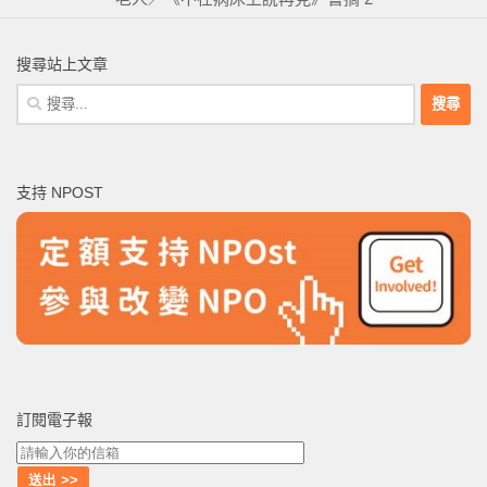
搜尋站上文章
搜
尋
關
鍵
支持 NPOST
字:
訂閱電子報