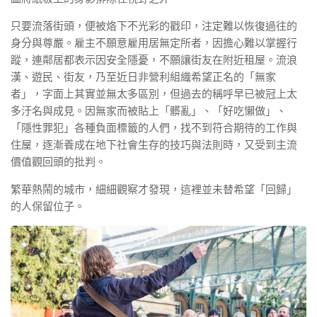
只要流落街頭，便被烙下不光彩的戳印，注定難以恢復過往的
身分與尊嚴。雇主不願意雇用居無定所者，因擔心難以掌握行
蹤，連鄰居都表示因安全隱憂，不願讓街友在附近租屋。流浪
漢、遊民、街友，乃至近日非營利組織希望正名的「無家
者」，字面上其實並無太多區別，但過去的稱呼早已被冠上太
多汙名與成見。因無家而被貼上「髒亂」、「好吃懶做」、
「隱性罪犯」各種負面標籤的人們，找不到符合期待的工作與
住屋，逐漸養成在地下社會生存的技巧與法則時，又受到主流
價值觀回頭的批判。
繁華熱鬧的城市，細細觀察才發現，這裡並未替希望「回歸」
的人保留位子。