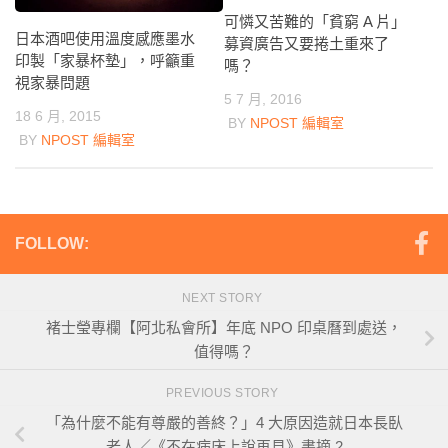
可憐又苦難的「貧窮 A 片」
日本酒吧使用溫度感應墨水
募資廣告又要捲土重來了
印製「家暴杯墊」，呼籲重
嗎？
視家暴問題
5 7 月, 2016
18 6 月, 2015
BY
NPOST 編輯室
BY
NPOST 編輯室
FOLLOW:
NEXT STORY
褚士瑩專欄【阿北私會所】年底 NPO 印桌曆到處送，
值得嗎？
PREVIOUS STORY
「為什麼不能有尊嚴的善終？」4 大原因造就日本長臥
老人／《不在病床上說再見》書摘 2