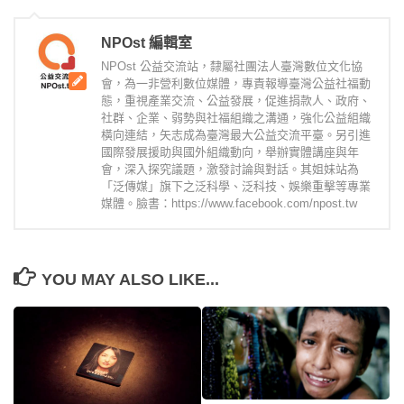
NPOst 編輯室
NPOst 公益交流站，隸屬社團法人臺灣數位文化協
會，為一非營利數位媒體，專責報導臺灣公益社福動
態，重視產業交流、公益發展，促進捐款人、政府、
社群、企業、弱勢與社福組織之溝通，強化公益組織
橫向連結，矢志成為臺灣最大公益交流平臺。另引進
國際發展援助與國外組織動向，舉辦實體講座與年
會，深入探究議題，激發討論與對話。其姐妹站為
「泛傳媒」旗下之泛科學、泛科技、娛樂重擊等專業
媒體。臉書：https://www.facebook.com/npost.tw
YOU MAY ALSO LIKE...