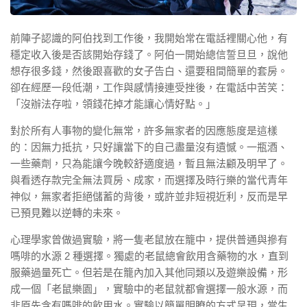
前陣子認識的阿伯找到工作後，我開始常在電話裡關心他，有
穩定收入後是否該開始存錢了。阿伯一開始總信誓旦旦，說他
想存很多錢，然後跟喜歡的女子告白、還要租間簡單的套房。
卻在經歷一段低潮，工作與感情接連受挫後，在電話中苦笑：
「沒辦法存啦，領錢花掉才能讓心情好點。」
對於所有人事物的變化無常，許多無家者的因應態度是這樣
的：因無力抵抗，只好讓當下的自己盡量沒有遺憾。一瓶酒、
一些藥劑，只為能讓今晚較舒適度過，暫且無法顧及明早了。
與看透存款完全無法買房、成家，而選擇及時行樂的當代青年
神似，無家者拒絕儲蓄的背後，或許並非短視近利，反而是早
已預見難以逆轉的未來。
心理學家曾做過實驗，將一隻老鼠放在籠中，提供普通與摻有
嗎啡的水源 2 種選擇。獨處的老鼠總會飲用含藥物的水，直到
服藥過量死亡。但若是在籠內加入其他同類以及遊樂設備，形
成一個「老鼠樂園」，實驗中的老鼠就都會選擇一般水源，而
非原先含有嗎啡的飲用水。實驗以簡單明瞭的方式呈現，當生