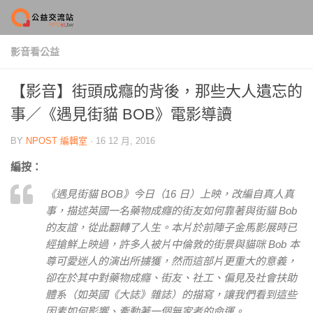
Skip to content
影音看公益
【影音】街頭成癮的背後，那些大人遺忘的
事／《遇見街貓 BOB》電影導讀
BY
NPOST 編輯室
·
16 12 月, 2016
編按：
《遇見街貓 BOB》今日（16 日）上映，改編自真人真
事，描述英國一名藥物成癮的街友如何靠著與街貓 Bob
的友誼，從此翻轉了人生。本片於前陣子金馬影展時已
經搶鮮上映過，許多人被片中倫敦的街景與貓咪 Bob 本
尊可愛迷人的演出所擄獲，然而這部片更重大的意義，
卻在於其中對藥物成癮、街友、社工、偏見及社會扶助
體系（如英國《大誌》雜誌）的描寫，讓我們看到這些
因素如何影響、牽動著一個無家者的命運。