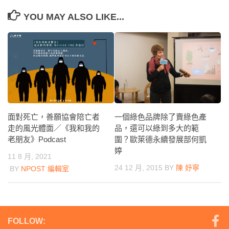
YOU MAY ALSO LIKE...
一個綠色品牌除了賣綠色產
面對死亡，善願協會陪亡者
品，還可以綠到多大的範
走的風光體面／《我和我的
圍？歐萊德永續發展部何凱
老朋友》Podcast
婷
11 8 月, 2021
24 12 月, 2015
BY
陳 妤寧
BY
NPOST 編輯室
FOLLOW: