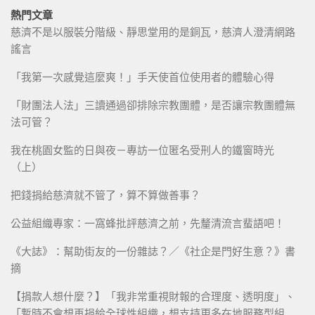
熱門文章
慈濟不是以服裝分階級、靜思堂用的是銅瓦，慈濟人澄清網路
謠言
「我第一次感覺這麼爽！」手天使首位使用者的體驗心得
「財團法人法」三讀通過卻排除宗教團體，是否讓宗教團體無
法可管？
我在桃園女監的日與夜－專訪一位匿名受刑人的鐵窗時光
（上）
把錢捐給慈濟就不管了，算不算做善事？
公益組織專家：一窩蜂批評慈濟之前，先釐清流言蜚語吧！
《大誌》：幫助街友的一份雜誌？／《社企是門好生意？》書
摘
【捐款人想什麼？】「我非常重視財報的合理度、透明度」、
「暫時不會想再捐給全球性組織，想支持更多在地服務型組