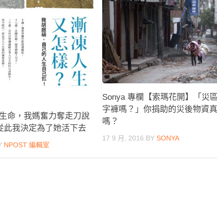
Sonya 專欄【索瑪花開】「災
字褲嗎？」你捐助的災後物資
生命，我媽奮力奪走刀說
嗎？
 從此我決定為了她活下去
17 9 月, 2016
BY
SONYA
Y
NPOST 編輯室