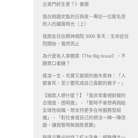
企是門好生意？》書摘
我在桃園女監的日與夜－專訪一位匿名受
刑人的鐵窗時光（上）
我朋友住在精神病院 3000 多天：生命從住
院開始，戞然而止
為什麼有人寧願買《The Big Issue》，不
願買口香糖？
搖滾一生、充實又狼狽的樹木希林：「人
都會死，至少要死成自己喜歡的樣子。」
【捐款人想什麼？】「我非常重視財報的
合理度、透明度」、「暫時不會想再捐給
全球性組織，想支持更多在地服務型組
織」、「對社會或自己的想法一陣一陣改
變，讓我暫時無捐款意願」
每逢災難必討伐？紅十字會：網路傳言一