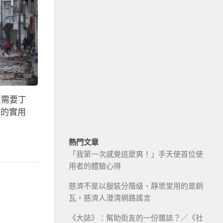
區需要丁
真的實用
熱門文章
「我第一次感覺這麼爽！」手天使首位使
用者的體驗心得
慈濟不是以服裝分階級、靜思堂用的是銅
瓦，慈濟人澄清網路謠言
《大誌》：幫助街友的一份雜誌？／《社