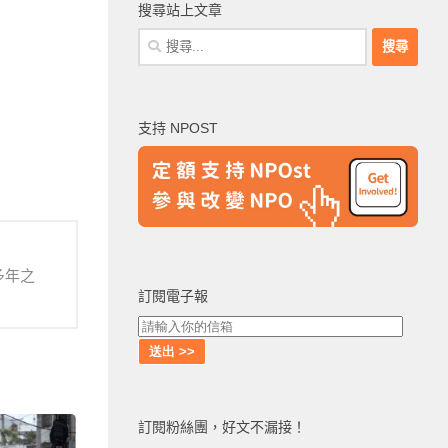
搜尋站上文章
搜
尋
關
鍵
支持 NPOST
字:
多年之
訂閱電子報
訂閱粉絲團，好文不漏接！