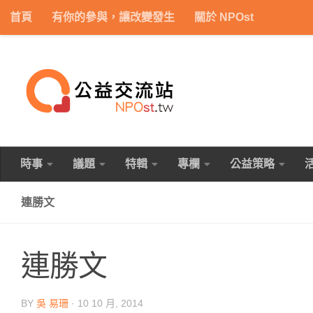
首頁
有你的參與，讓改變發生
關於 NPOst
Skip to content
時事
議題
特輯
專欄
公益策略
連勝文
連勝文
BY
吳 易珊
·
10 10 月, 2014