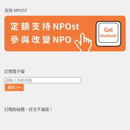
鍵
支持 NPOST
字:
訂閱電子報
訂閱粉絲團，好文不漏接！