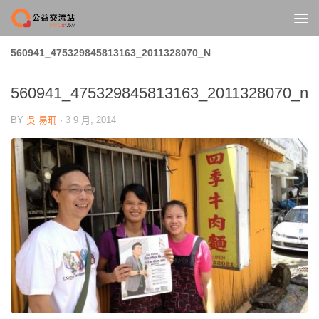
Skip to content
560941_475329845813163_2011328070_N
560941_475329845813163_2011328070_n
BY
吳 易珊
·
3 9 月, 2014