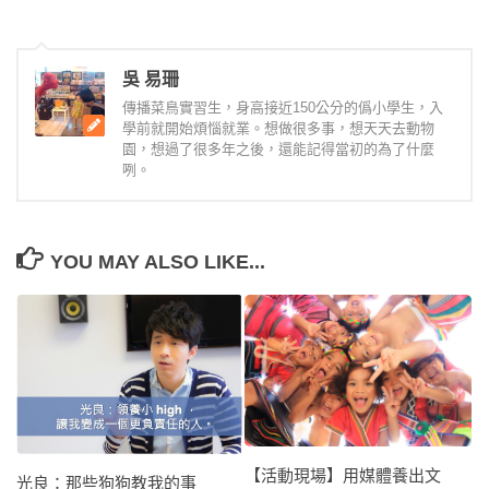
吳 易珊
傳播菜鳥實習生，身高接近150公分的僞小學生，入
學前就開始煩惱就業。想做很多事，想天天去動物
園，想過了很多年之後，還能記得當初的為了什麼
咧。
YOU MAY ALSO LIKE...
【活動現場】用媒體養出文
光良：那些狗狗教我的事