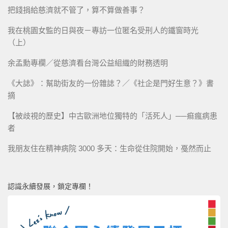
把錢捐給慈濟就不管了，算不算做善事？
我在桃園女監的日與夜－專訪一位匿名受刑人的鐵窗時光
（上）
余孟勳專欄／從慈濟看台灣公益組織的財務透明
《大誌》：幫助街友的一份雜誌？／《社企是門好生意？》書
摘
【被歧視的歷史】中古歐洲地位獨特的「活死人」──痲瘋病患
者
我朋友住在精神病院 3000 多天：生命從住院開始，戞然而止
認識永續發展，鎖定專欄！