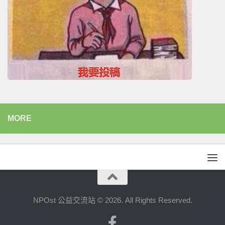
MORE
NPOst 公益交流站 © 2026. All Rights Reserved.