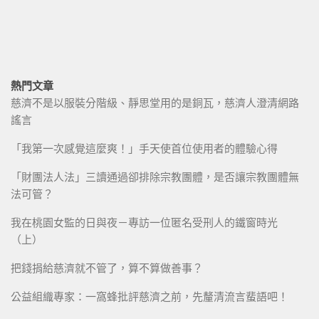
熱門文章
慈濟不是以服裝分階級、靜思堂用的是銅瓦，慈濟人澄清網路
謠言
「我第一次感覺這麼爽！」手天使首位使用者的體驗心得
「財團法人法」三讀通過卻排除宗教團體，是否讓宗教團體無
法可管？
我在桃園女監的日與夜－專訪一位匿名受刑人的鐵窗時光
（上）
把錢捐給慈濟就不管了，算不算做善事？
公益組織專家：一窩蜂批評慈濟之前，先釐清流言蜚語吧！