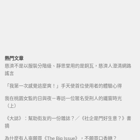
熱門文章
慈濟不是以服裝分階級、靜思堂用的是銅瓦，慈濟人澄清網路
謠言
「我第一次感覺這麼爽！」手天使首位使用者的體驗心得
我在桃園女監的日與夜－專訪一位匿名受刑人的鐵窗時光
（上）
《大誌》：幫助街友的一份雜誌？／《社企是門好生意？》書
摘
為什麼有人寧願買《The Big Issue》，不願買口香糖？