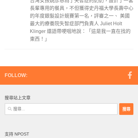
台灣女孩姚彥慈為了失智症的奶奶，設計了一套
長輩專用的餐具，不但獲得史丹福大學長壽中心
的年度銀髮設計競賽第一名，評審之一、 美國
最大的療養院失智症部門負責人 Juliet Holt
Klinger 還語帶哽咽地說：「這是我一直在找的
東西！」
FOLLOW:
搜尋站上文章
搜
尋
關
鍵
支持 NPOST
字: