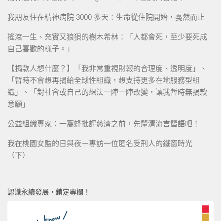
我朋友住在精神病院 3000 多天：生命從住院開始，戞然而止
搖滾一生、充實又狼狽的樹木希林：「人都會死，至少要死成
自己喜歡的樣子。」
【捐款人想什麼？】「我非常重視財報的合理度、透明度」、
「暫時不會想再捐給全球性組織，想支持更多在地服務型組
織」、「對社會或自己的想法一陣一陣改變，讓我暫時無捐款
意願」
公益組織專家：一窩蜂批評慈濟之前，先釐清流言蜚語吧！
我在桃園女監的日與夜－專訪一位匿名受刑人的鐵窗時光
（下）
認識永續發展，鎖定專欄！