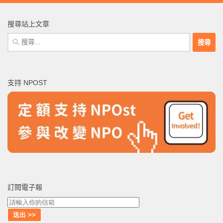
搜尋站上文章
搜
尋
關
鍵
支持 NPOST
字:
訂閱電子報