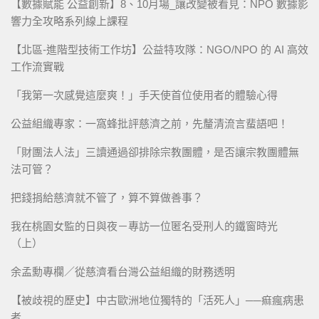
【數據賦能 公益創新】8、10月場_讓改變被看見：NPO 數據影
響力全攻略系列線上課程
【北區-進階型技術工作坊】公益特攻隊：NGO/NPO 的 AI 高效
工作流實戰
「我第一次感覺這麼爽！」手天使首位使用者的體驗心得
公益組織專家：一窩蜂批評慈濟之前，先釐清流言蜚語吧！
「財團法人法」三讀通過卻排除宗教團體，是否讓宗教團體無
法可管？
把錢捐給慈濟就不管了，算不算做善事？
我在桃園女監的日與夜－專訪一位匿名受刑人的鐵窗時光
（上）
余孟勳專欄／從慈濟看台灣公益組織的財務透明
【被歧視的歷史】中古歐洲地位獨特的「活死人」──痲瘋病患
者