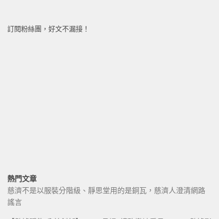
訂閱粉絲團，好文不漏接！
熱門文章
慈濟不是以服裝分階級、靜思堂用的是銅瓦，慈濟人澄清網路
謠言