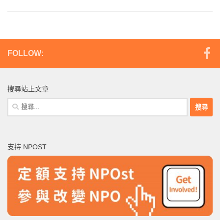
FOLLOW:
搜尋站上文章
搜
尋
關
鍵
支持 NPOST
字: