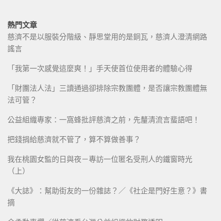
熱門文章
慈濟不是以服裝分階級、靜思堂用的是銅瓦，慈濟人澄清網路
謠言
「我第一次感覺這麼爽！」手天使首位使用者的體驗心得
「財團法人法」三讀通過卻排除宗教團體，是否讓宗教團體無
法可管？
公益組織專家：一窩蜂批評慈濟之前，先釐清流言蜚語吧！
把錢捐給慈濟就不管了，算不算做善事？
我在桃園女監的日與夜－專訪一位匿名受刑人的鐵窗時光
（上）
《大誌》：幫助街友的一份雜誌？／《社企是門好生意？》書
摘