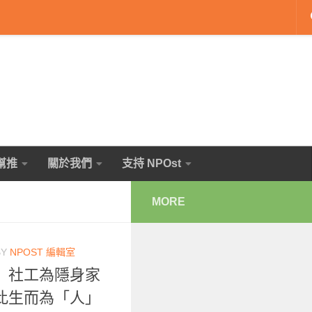
幫推
關於我們
支持 NPOst
MORE
BY
NPOST 編輯室
」社工為隱身家
此生而為「人」