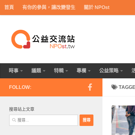
首頁
有你的參與，讓改變發生
關於 NPOst
Skip to content
時事
議題
特輯
專欄
公益策略
FOLLOW:
TAGG
搜尋站上文章
搜
尋
關