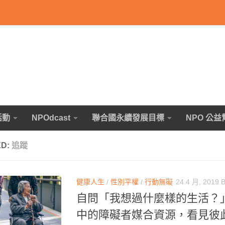
活動
NPOdcast
聯合國永續發展目標
NPO 公益
ED:
追蹤
健康人生
/
性別平權
/
行動無礙
24 4 月, 2019
自問「我想過什麼樣的生活？
中的障礙者媒合資源，看見彼