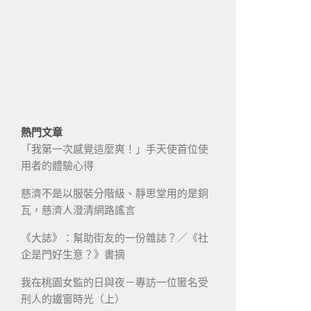
熱門文章
「我第一次感覺這麼爽！」手天使首位使
用者的體驗心得
慈濟不是以服裝分階級、靜思堂用的是銅
瓦，慈濟人澄清網路謠言
《大誌》：幫助街友的一份雜誌？／《社
企是門好生意？》書摘
我在桃園女監的日與夜－專訪一位匿名受
刑人的鐵窗時光（上）