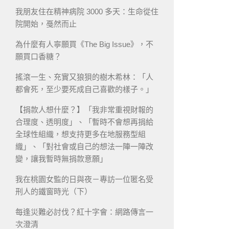
我朋友住在精神病院 3000 多天：生命從住
院開始，戞然而止
為什麼有人寧願買《The Big Issue》，不
願買口香糖？
搖滾一生、充實又狼狽的樹木希林：「人
都會死，至少要死成自己喜歡的樣子。」
【捐款人想什麼？】「我非常重視財報的
合理度、透明度」、「暫時不會想再捐給
全球性組織，想支持更多在地服務型組
織」、「對社會或自己的想法一陣一陣改
變，讓我暫時無捐款意願」
我在桃園女監的日與夜－專訪一位匿名受
刑人的鐵窗時光（下）
每逢災難必討伐？紅十字會：網路傳言一
次澄清