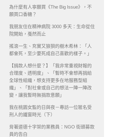
為什麼有人寧願買《The Big Issue》，不
願買口香糖？
我朋友住在精神病院 3000 多天：生命從住
院開始，戞然而止
搖滾一生、充實又狼狽的樹木希林：「人
都會死，至少要死成自己喜歡的樣子。」
【捐款人想什麼？】「我非常重視財報的
合理度、透明度」、「暫時不會想再捐給
全球性組織，想支持更多在地服務型組
織」、「對社會或自己的想法一陣一陣改
變，讓我暫時無捐款意願」
我在桃園女監的日與夜－專訪一位匿名受
刑人的鐵窗時光（下）
背著道德十字架的業務員：NGO 街頭募款
員的告白