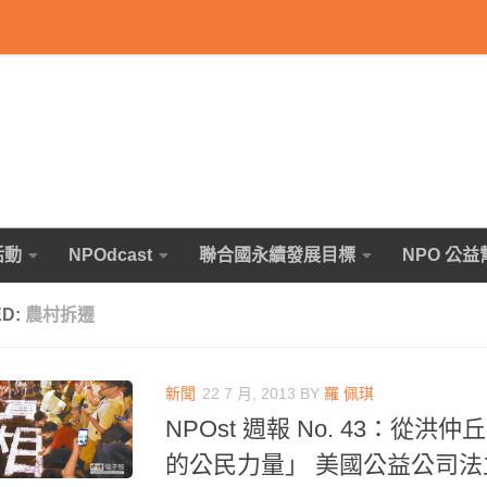
活動
NPOdcast
聯合國永續發展目標
NPO 公益
ED:
農村拆遷
新聞
22 7 月, 2013
BY
羅 佩琪
NPOst 週報 No. 43：從
的公民力量」 美國公益公司法