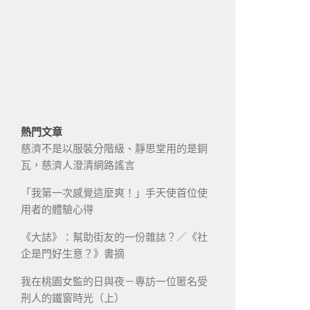
熱門文章
慈濟不是以服裝分階級、靜思堂用的是銅
瓦，慈濟人澄清網路謠言
「我第一次感覺這麼爽！」手天使首位使
用者的體驗心得
《大誌》：幫助街友的一份雜誌？／《社
企是門好生意？》書摘
我在桃園女監的日與夜－專訪一位匿名受
刑人的鐵窗時光（上）