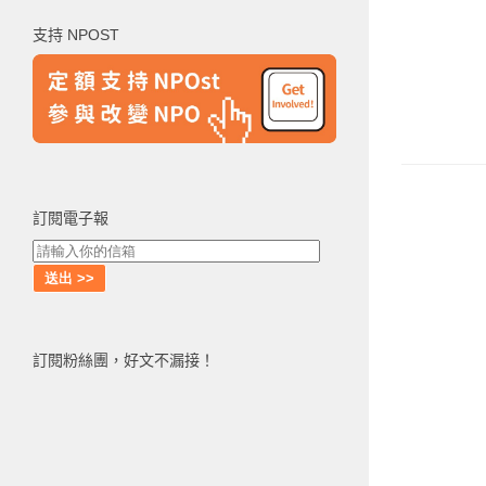
鍵
支持 NPOST
字:
訂閱電子報
訂閱粉絲團，好文不漏接！