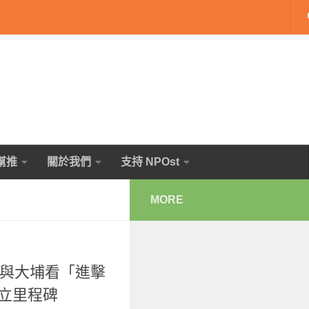
幫推
關於我們
支持 NPOst
MORE
洪仲丘與大埔看「進擊
立里程碑