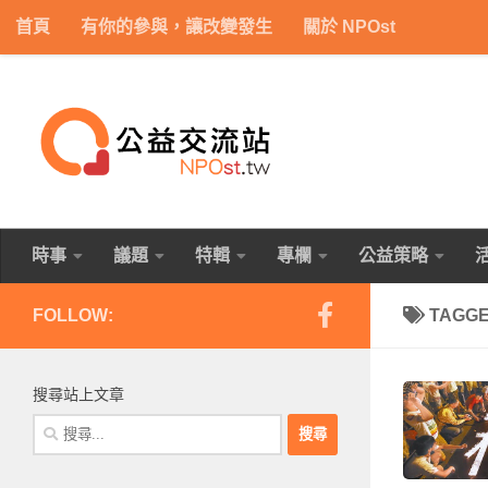
首頁
有你的參與，讓改變發生
關於 NPOst
Skip to content
時事
議題
特輯
專欄
公益策略
FOLLOW:
TAGG
搜尋站上文章
搜
尋
關