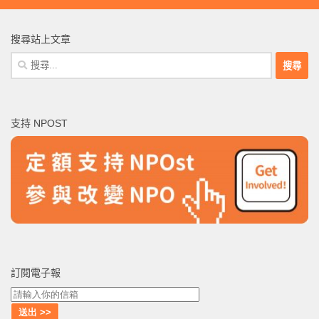
搜尋站上文章
搜
尋
關
鍵
支持 NPOST
字:
訂閱電子報