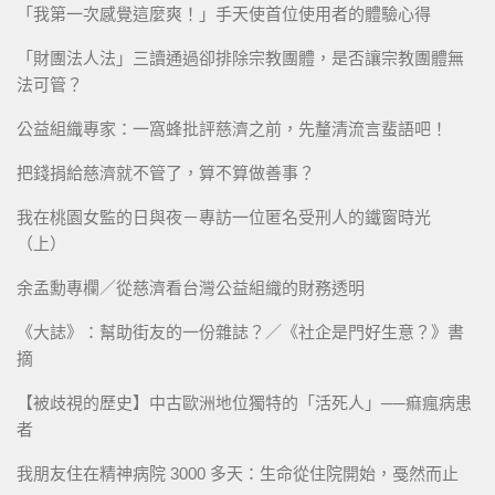
「我第一次感覺這麼爽！」手天使首位使用者的體驗心得
「財團法人法」三讀通過卻排除宗教團體，是否讓宗教團體無
法可管？
公益組織專家：一窩蜂批評慈濟之前，先釐清流言蜚語吧！
把錢捐給慈濟就不管了，算不算做善事？
我在桃園女監的日與夜－專訪一位匿名受刑人的鐵窗時光
（上）
余孟勳專欄／從慈濟看台灣公益組織的財務透明
《大誌》：幫助街友的一份雜誌？／《社企是門好生意？》書
摘
【被歧視的歷史】中古歐洲地位獨特的「活死人」──痲瘋病患
者
我朋友住在精神病院 3000 多天：生命從住院開始，戞然而止