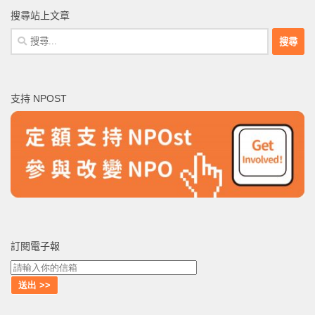
搜尋站上文章
搜
尋
關
鍵
支持 NPOST
字:
訂閱電子報