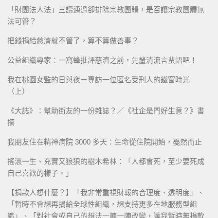
「財團法人法」三讀通過卻排除宗教團體，是否讓宗教團體無
法可管？
把錢捐給慈濟就不管了，算不算做善事？
公益組織專家：一窩蜂批評慈濟之前，先釐清流言蜚語吧！
我在桃園女監的日與夜－專訪一位匿名受刑人的鐵窗時光
（上）
《大誌》：幫助街友的一份雜誌？／《社企是門好生意？》書
摘
我朋友住在精神病院 3000 多天：生命從住院開始，戞然而止
搖滾一生、充實又狼狽的樹木希林：「人都會死，至少要死成
自己喜歡的樣子。」
【捐款人想什麼？】「我非常重視財報的合理度、透明度」、
「暫時不會想再捐給全球性組織，想支持更多在地服務型組
織」、「對社會或自己的想法一陣一陣改變，讓我暫時無捐款