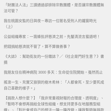
「財團法人法」三讀通過卻排除宗教團體，是否讓宗教團體無
法可管？
我在桃園女監的日與夜－專訪一位匿名受刑人的鐵窗時光
（上）
公益組織專家：一窩蜂批評慈濟之前，先釐清流言蜚語吧！
把錢捐給慈濟就不管了，算不算做善事？
《大誌》：幫助街友的一份雜誌？／《社企是門好生意？》書
摘
我朋友住在精神病院 3000 多天：生命從住院開始，戞然而止
搖滾一生、充實又狼狽的樹木希林：「人都會死，至少要死成
自己喜歡的樣子。」
【捐款人想什麼？】「我非常重視財報的合理度、透明度」、
「暫時不會想再捐給全球性組織，想支持更多在地服務型組
織」、「對社會或自己的想法一陣一陣改變，讓我暫時無捐款