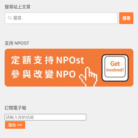
搜尋站上文章
搜
尋
關
鍵
支持 NPOST
字:
訂閱電子報