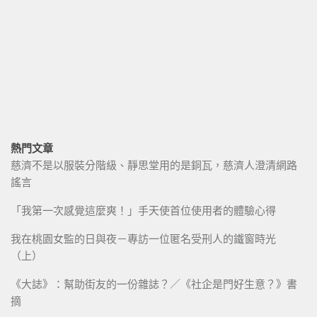
熱門文章
慈濟不是以服裝分階級、靜思堂用的是銅瓦，慈濟人澄清網路
謠言
「我第一次感覺這麼爽！」手天使首位使用者的體驗心得
我在桃園女監的日與夜－專訪一位匿名受刑人的鐵窗時光
（上）
《大誌》：幫助街友的一份雜誌？／《社企是門好生意？》書
摘