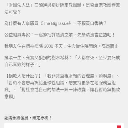
「財團法人法」三讀通過卻排除宗教團體，是否讓宗教團體無
法可管？
為什麼有人寧願買《The Big Issue》，不願買口香糖？
公益組織專家：一窩蜂批評慈濟之前，先釐清流言蜚語吧！
我朋友住在精神病院 3000 多天：生命從住院開始，戞然而止
搖滾一生、充實又狼狽的樹木希林：「人都會死，至少要死成
自己喜歡的樣子。」
【捐款人想什麼？】「我非常重視財報的合理度、透明度」、
「暫時不會想再捐給全球性組織，想支持更多在地服務型組
織」、「對社會或自己的想法一陣一陣改變，讓我暫時無捐款
意願」
認識永續發展，鎖定專欄！